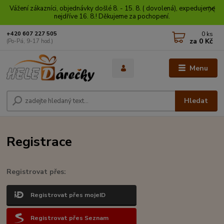
Vážení zákazníci, objednávky došlé 8. - 15. 8. ( dovolená), expedujeme
nejdříve 16. 8.! Děkujeme za pochopení.
0
ks
+420 607 227 505
za
0 Kč
(Po-Pá, 9-17 hod.)
Menu
Hledat
Registrace
Registrovat přes:
Registrovat přes mojeID
Registrovat přes Seznam