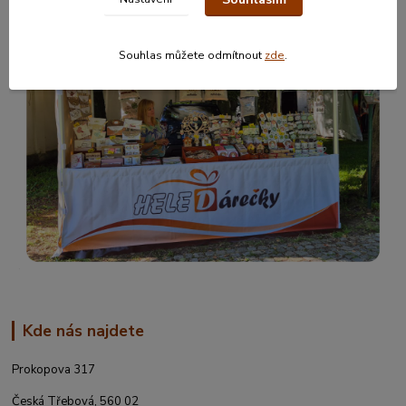
Souhlas můžete odmítnout
zde
.
Kde nás najdete
Prokopova 317
Česká Třebová, 560 02