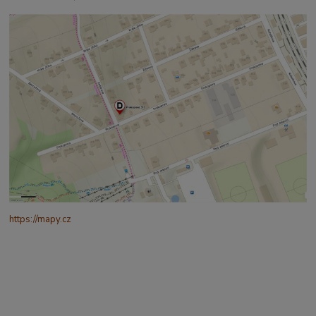
https://mapy.cz
/turisticka?
q=%C4%8CESK%C3%81%20t%C5%99ebov%C3%A1%20prokopo
va%20317&source=addr&id=11130520&ds=1&x=16.4321265&y=4
9.9101587&z=18