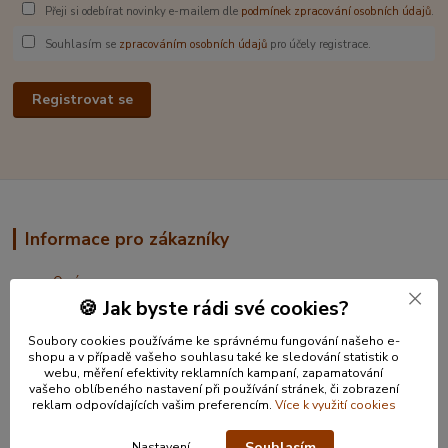
Přeji si odebírat novinky e-mailem dle
podmínek zpracování osobních údajů
.
Souhlasím se
zpracováním osobních údajů
pro účely registrace.
Registrovat se
Informace pro zákazníky
O nás
Jak nakupovat
🍪 Jak byste rádi své cookies?
Obchodní podmínky
Soubory cookies používáme ke správnému fungování našeho e-
Kontakty
shopu a v případě vašeho souhlasu také ke sledování statistik o
webu, měření efektivity reklamních kampaní, zapamatování
vašeho oblíbeného nastavení při používání stránek, či zobrazení
reklam odpovídajících vašim preferencím.
Více k využití cookies
Souhlasím
Nastavení