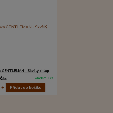
a GENTLEMAN - Skvělý chlap
č
Skladem 1 ks
/
ks
Přidat do košíku