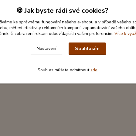
🍪 Jak byste rádi své cookies?
žíváme ke správnému fungování našeho e-shopu a v případě vašeho s
 webu, měření efektivity reklamních kampaní, zapamatování vašeho oblí
ránek, či zobrazení reklam odpovídajících vašim preferencím.
Více k využ
Souhlasím
Nastavení
Souhlas můžete odmítnout
zde
.