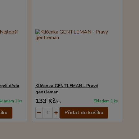
epší děda
Klíčenka GENTLEMAN - Pravý
gentleman
133 Kč
Skladem 1 ks
Skladem 1 ks
/
ks
šíku
Přidat do košíku