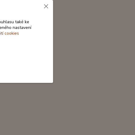
ouhlasu také ke
beného nastavení
ití cookies