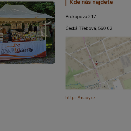
Kde nás najdete
Prokopova 317
Česká Třebová, 560 02
https://mapy.cz
/turisticka?
q=%C4%8CESK%C3%81%20t
ebov%C3%A1%20prokopova%
ource=addr&id=11130520&ds=1
321265&y=49.9101587&z=18