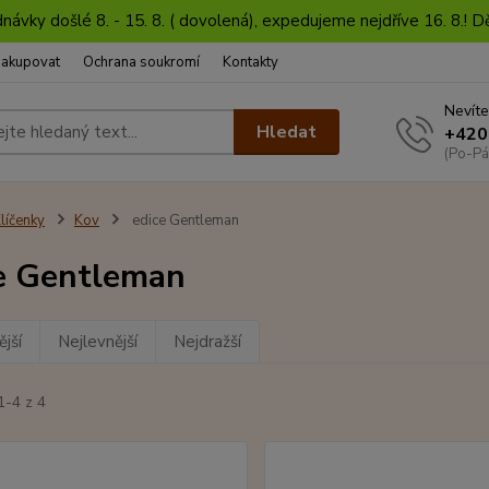
dnávky došlé 8. - 15. 8. ( dovolená), expedujeme nejdříve 16. 8.!
nakupovat
Ochrana soukromí
Kontakty
Nevíte
Hledat
+420
(Po-Pá
líčenky
Kov
edice Gentleman
e Gentleman
jší
Nejlevnější
Nejdražší
1-4 z 4