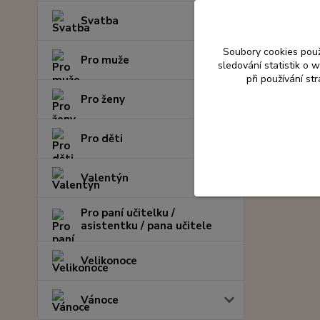
Svatba
Soubory cookies pou
Pro muže
sledování statistik o
při používání st
Pro ženy
Pro děti
Valentýn
Pro paní učitelku /
asistentku / pana učitele
Velikonoce
Vánoce