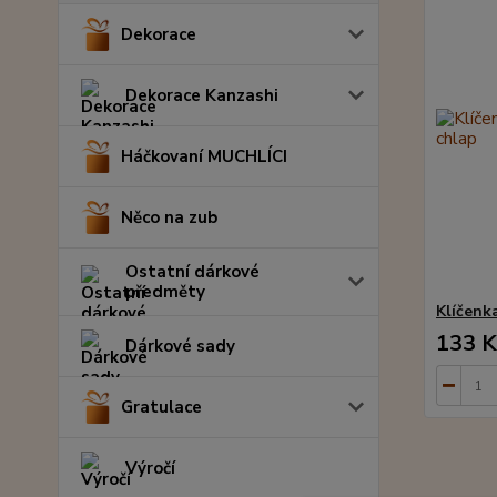
Dekorace
Dekorace Kanzashi
Háčkovaní MUCHLÍCI
Něco na zub
Ostatní dárkové
předměty
Klíčenk
133 K
Dárkové sady
Gratulace
Výročí