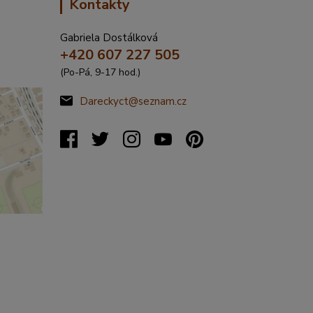
Kontakty
Gabriela Dostálková
+420 607 227 505
(Po-Pá, 9-17 hod.)
Dareckyct@seznam.cz
%C5%99
20317&s
&x=16.4