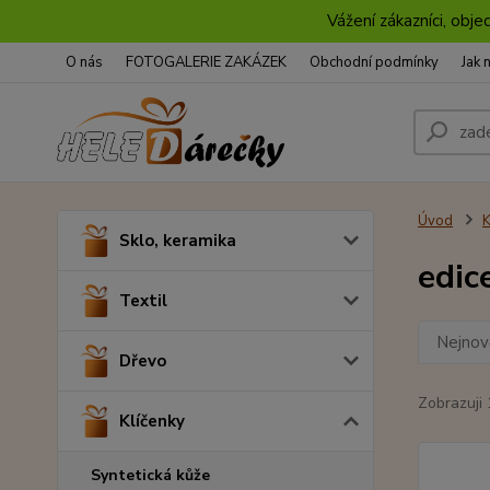
Vážení zákazníci, obje
O nás
FOTOGALERIE ZAKÁZEK
Obchodní podmínky
Jak 
Úvod
K
Sklo, keramika
edic
Textil
Nejnově
Dřevo
Zobrazuji 
Klíčenky
Syntetická kůže