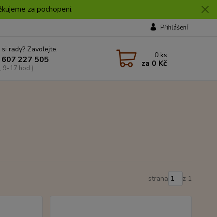
 Děkujeme za pochopení.
Přihlášení
 si rady? Zavolejte.
0
ks
 607 227 505
za
0 Kč
, 9-17 hod.)
strana
z 1