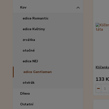
Kov
edice Romantic
edice Květiny
zrcátka
otočné
edice NEJ
Klíčenk
edice Gentleman
133 K
otvírák
Dřevo
Ostatní