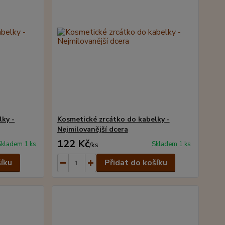
lky -
Kosmetické zrcátko do kabelky -
Nejmilovanější dcera
122 Kč
Skladem 1 ks
Skladem 1 ks
/
ks
šíku
Přidat do košíku