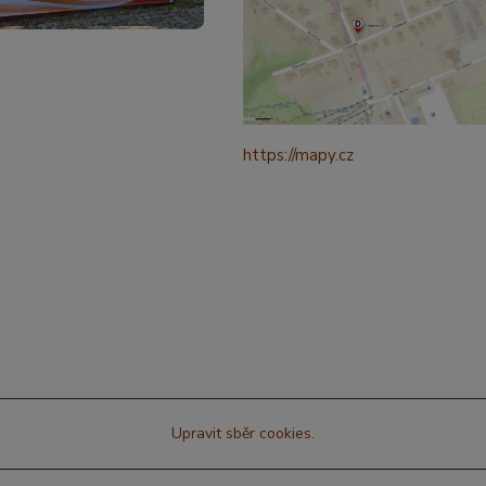
https://mapy.cz
/turisticka?
q=%C4%8CESK%C3%81%20t
ebov%C3%A1%20prokopova%
ource=addr&id=11130520&ds=1
321265&y=49.9101587&z=18
Upravit sběr cookies.