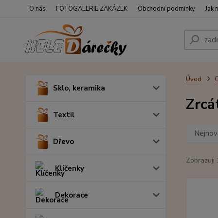
O nás
FOTOGALERIE ZAKÁZEK
Obchodní podmínky
Jak 
Úvod
O
Sklo, keramika
Zrcá
Textil
Nejnově
Dřevo
Zobrazuji 
Klíčenky
Dekorace