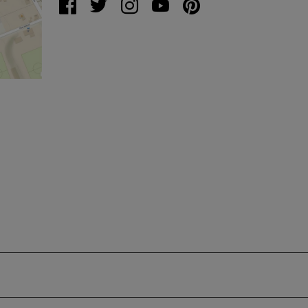
%C5%99
20317&s
&x=16.4