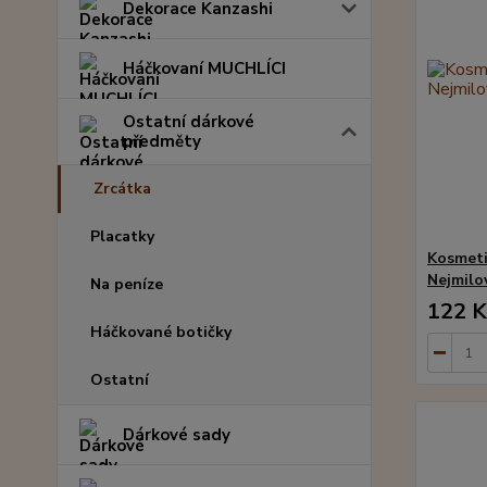
Dekorace Kanzashi
Háčkovaní MUCHLÍCI
Ostatní dárkové
předměty
Zrcátka
Placatky
Kosmeti
Nejmilo
Na peníze
122 K
Háčkované botičky
Ostatní
Dárkové sady