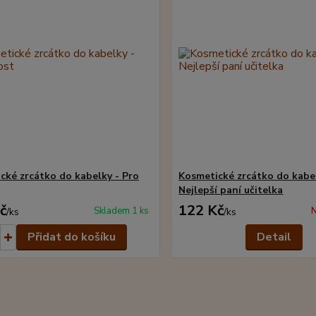
cké zrcátko do kabelky - Pro
Kosmetické zrcátko do kabe
Nejlepší paní učitelka
č
122 Kč
Skladem 1 ks
N
/
ks
/
ks
Přidat do košíku
Detail