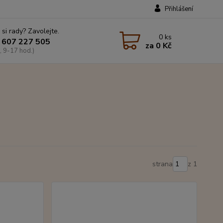
Přihlášení
 si rady? Zavolejte.
0
ks
 607 227 505
za
0 Kč
, 9-17 hod.)
strana
z 1