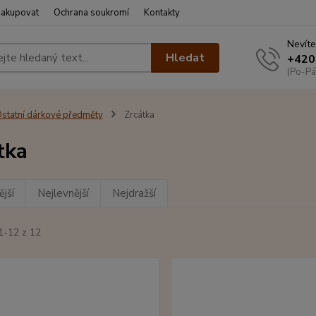
nakupovat
Ochrana soukromí
Kontakty
Nevíte
Hledat
+420
(Po-Pá
statní dárkové předměty
Zrcátka
tka
jší
Nejlevnější
Nejdražší
1-12 z 12