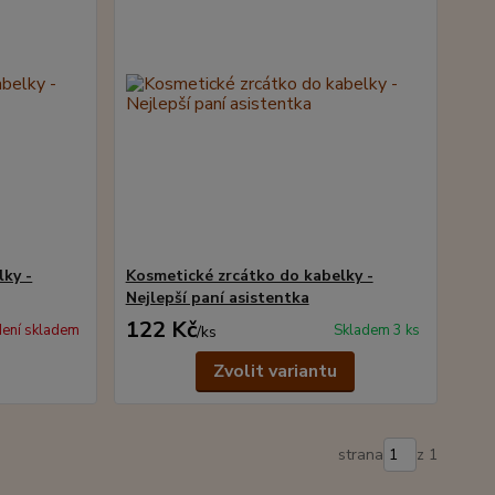
lky -
Kosmetické zrcátko do kabelky -
Nejlepší paní asistentka
122 Kč
ení skladem
Skladem 3 ks
/
ks
Zvolit variantu
strana
z 1