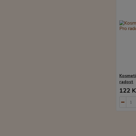
Kosmeti
radost
122 K