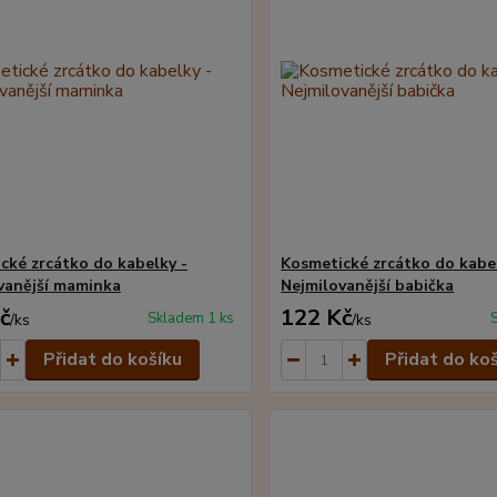
cké zrcátko do kabelky -
Kosmetické zrcátko do kabe
vanější maminka
Nejmilovanější babička
č
122 Kč
Skladem 1 ks
/
ks
/
ks
Přidat do košíku
Přidat do ko