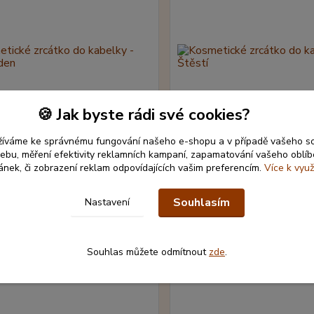
🍪 Jak byste rádi své cookies?
žíváme ke správnému fungování našeho e-shopu a v případě vašeho s
 webu, měření efektivity reklamních kampaní, zapamatování vašeho oblí
ránek, či zobrazení reklam odpovídajících vašim preferencím.
Více k využ
cké zrcátko do kabelky -
Kosmetické zrcátko do kabel
den
Souhlasím
Nastavení
č
122 Kč
Skladem 1 ks
N
/
ks
/
ks
Přidat do košíku
Detail
Souhlas můžete odmítnout
zde
.