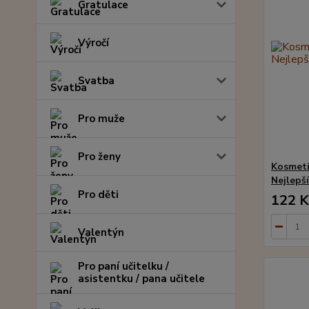
Gratulace
Výročí
Svatba
Pro muže
Pro ženy
Kosmeti
Nejlepší
Pro děti
122 K
Valentýn
Pro paní učitelku /
asistentku / pana učitele