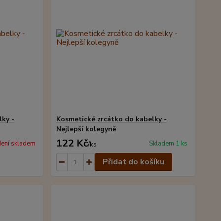
lky -
Kosmetické zrcátko do kabelky -
Nejlepší kolegyně
122 Kč
ení skladem
Skladem 1 ks
/
ks
Přidat do košíku