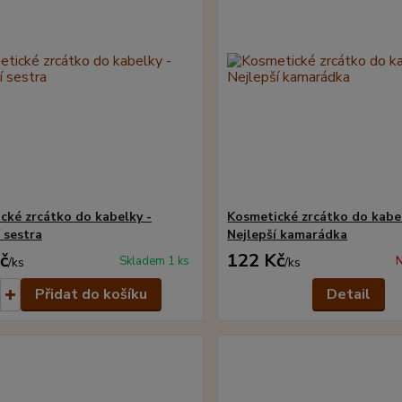
cké zrcátko do kabelky -
Kosmetické zrcátko do kabe
 sestra
Nejlepší kamarádka
č
122 Kč
Skladem 1 ks
N
/
ks
/
ks
Přidat do košíku
Detail