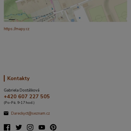
https://mapy.cz
/turisticka?
q=%C4%8CESK%C3%81%20t%C5%99ebov%C3%A1%20prokopo
va%20317&source=addr&id=11130520&ds=1&x=16.4321265&y=4
9.9101587&z=18
Kontakty
Gabriela Dostálková
+420 607 227 505
(Po-Pá, 9-17 hod.)
Dareckyct@seznam.cz