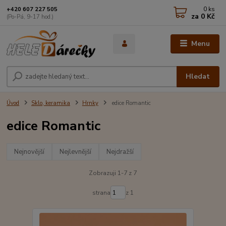
0
ks
+420 607 227 505
za
0 Kč
(Po-Pá, 9-17 hod.)
Menu
Hledat
Úvod
Sklo, keramika
Hrnky
edice Romantic
edice Romantic
Nejnovější
Nejlevnější
Nejdražší
Zobrazuji 1-7 z 7
strana
z 1