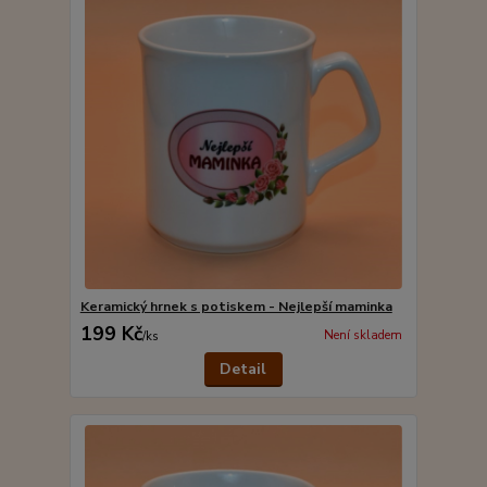
Keramický hrnek s potiskem - Nejlepší maminka
199 Kč
Není skladem
/
ks
Detail