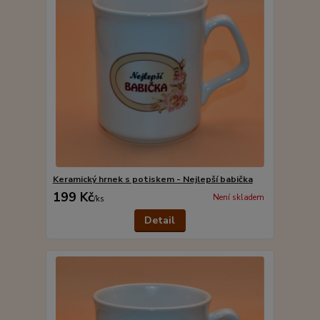
Keramický hrnek s potiskem - Nejlepší babička
199 Kč
Není skladem
/
ks
Detail