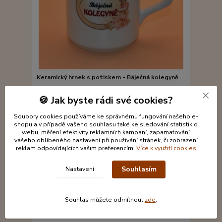
Keramický hrnek s potiskem - Báječná kolegyně
199 Kč
Není skladem
/
ks
🍪 Jak byste rádi své cookies?
Detail
Soubory cookies používáme ke správnému fungování našeho e-
shopu a v případě vašeho souhlasu také ke sledování statistik o
webu, měření efektivity reklamních kampaní, zapamatování
vašeho oblíbeného nastavení při používání stránek, či zobrazení
reklam odpovídajících vašim preferencím.
Více k využití cookies
Souhlasím
Nastavení
Souhlas můžete odmítnout
zde
.