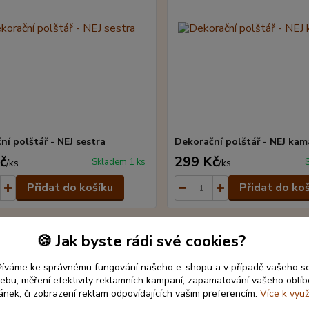
ní polštář - NEJ sestra
Dekorační polštář - NEJ ka
č
299 Kč
Skladem 1 ks
/
ks
/
ks
Přidat do košíku
Přidat do ko
🍪 Jak byste rádi své cookies?
žíváme ke správnému fungování našeho e-shopu a v případě vašeho s
 webu, měření efektivity reklamních kampaní, zapamatování vašeho oblí
ránek, či zobrazení reklam odpovídajících vašim preferencím.
Více k využ