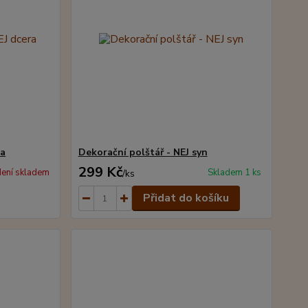
ra
Dekorační polštář - NEJ syn
299 Kč
ení skladem
Skladem 1 ks
/
ks
Přidat do košíku