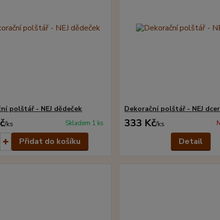
ní polštář - NEJ dědeček
Dekorační polštář - NEJ dce
č
333 Kč
Skladem 1 ks
N
/
ks
/
ks
Přidat do košíku
Detail