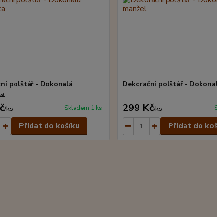
ní polštář - Dokonalá
Dekorační polštář - Dokona
ka
č
299 Kč
Skladem 1 ks
/
ks
/
ks
Přidat do košíku
Přidat do ko