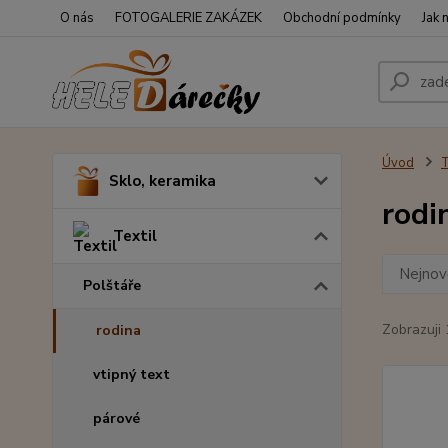
O nás
FOTOGALERIE ZAKÁZEK
Obchodní podmínky
Jak 
Úvod
T
Sklo, keramika
rodi
Textil
Nejnově
Polštáře
Zobrazuji 
rodina
vtipný text
párové