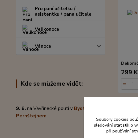
Pro paní učitelku /
asistentku / pana učitele
Velikonoce
Vánoce
Dekorač
299 K
Kde se můžeme vidět:
9. 8.
na Vavřinecké pouti v
Bystřici pod
Pernštejnem
Soubory cookies pou
sledování statistik o
při používání st