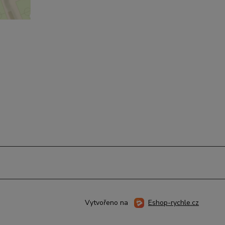
%C5%99
20317&s
&x=16.4
Vytvořeno na
Eshop-rychle.cz