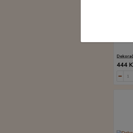
Dekorač
444 K