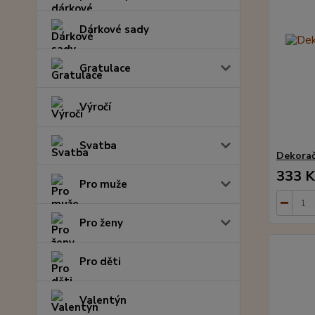
Dárkové sady
Gratulace
Výročí
Svatba
Dekorač
333 K
Pro muže
Pro ženy
Pro děti
Valentýn