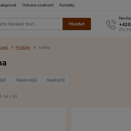
nakupovat
Ochrana soukromí
Kontakty
Nevíte
Hledat
+420
(Po-Pá
extil
Polštáře
rodina
na
jší
Nejlevnější
Nejdražší
1-14 z 14