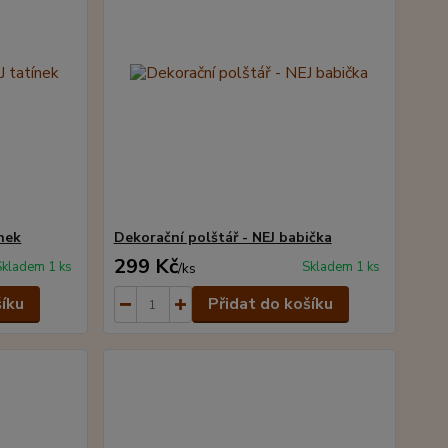
ínek
Dekorační polštář - NEJ babička
299 Kč
Skladem 1 ks
Skladem 1 ks
/
ks
šíku
Přidat do košíku