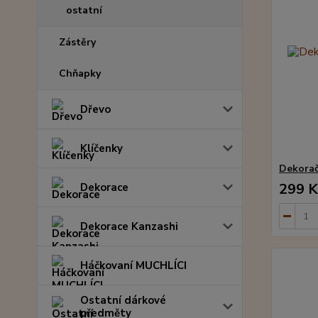
ostatní
Zástěry
Chňapky
Dřevo
Klíčenky
Dekorač
299 K
Dekorace
Dekorace Kanzashi
Háčkovaní MUCHLÍCI
Ostatní dárkové
předměty