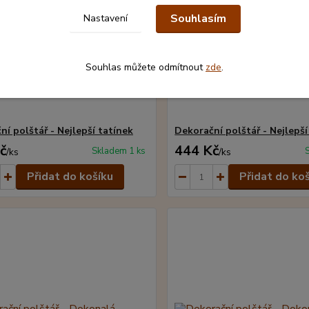
Souhlasím
Nastavení
Souhlas můžete odmítnout
zde
.
ní polštář - Nejlepší tatínek
Dekorační polštář - Nejlepší
č
444 Kč
Skladem 1 ks
/
ks
/
ks
Přidat do košíku
Přidat do ko