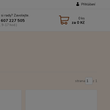
Přihlášení
 si rady? Zavolejte.
0
ks
 607 227 505
za
0 Kč
, 9-17 hod.)
strana
z 1