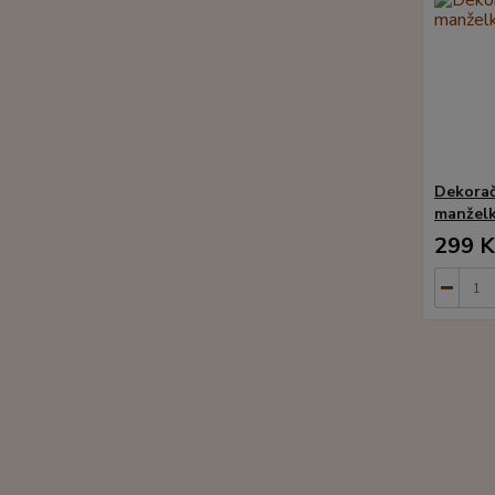
Dekorač
manžel
299 K