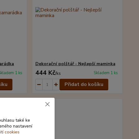
marádka
Dekorační polštář - Nejlepší maminka
444 Kč
Skladem 1 ks
Skladem 1 ks
/
ks
šíku
Přidat do košíku
ouhlasu také ke
beného nastavení
ití cookies