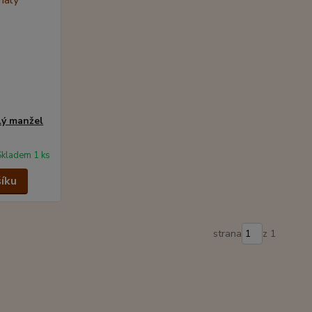
lý manžel
Skladem 1 ks
šíku
strana
z 1