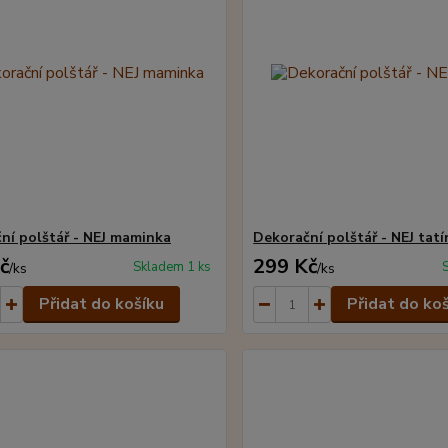
ní polštář - NEJ maminka
Dekorační polštář - NEJ tat
č
299 Kč
Skladem 1 ks
/
ks
/
ks
Přidat do košíku
Přidat do ko