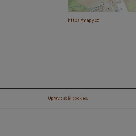
https://mapy.cz
/turisticka?
q=%C4%8CESK%C3%81%20t
ebov%C3%A1%20prokopova%
ource=addr&id=11130520&ds=1
321265&y=49.9101587&z=18
Upravit sběr cookies.