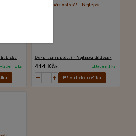
 babička
Dekorační polštář - Nejlepší dědeček
444 Kč
Skladem 1 ks
Skladem 1 ks
/
ks
šíku
Přidat do košíku