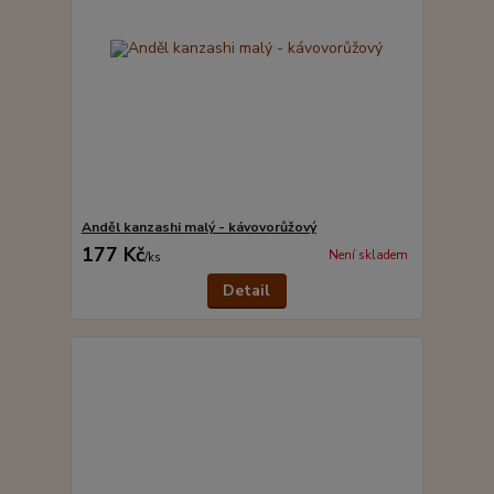
Anděl kanzashi malý - kávovorůžový
177 Kč
Není skladem
/
ks
Detail