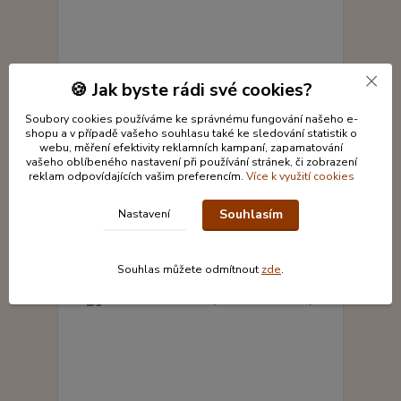
Anděl kanzashi malý - bílá/lila
🍪 Jak byste rádi své cookies?
177 Kč
Není skladem
/
ks
Soubory cookies používáme ke správnému fungování našeho e-
Detail
shopu a v případě vašeho souhlasu také ke sledování statistik o
webu, měření efektivity reklamních kampaní, zapamatování
vašeho oblíbeného nastavení při používání stránek, či zobrazení
reklam odpovídajících vašim preferencím.
Více k využití cookies
Souhlasím
Nastavení
Souhlas můžete odmítnout
zde
.