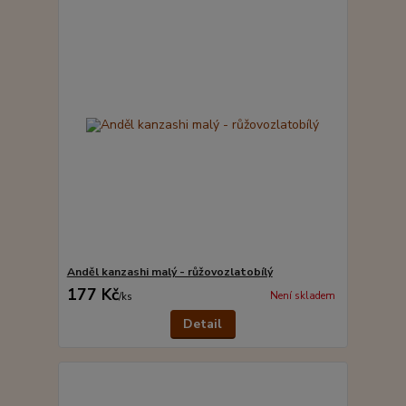
Anděl kanzashi malý - růžovozlatobílý
177 Kč
Není skladem
/
ks
Detail