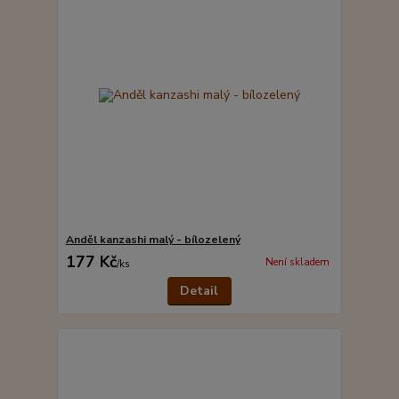
Anděl kanzashi malý - bílozelený
177 Kč
Není skladem
/
ks
Detail