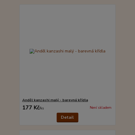
Anděl kanzashi malý - barevná křídla
177 Kč
Není skladem
/
ks
Detail