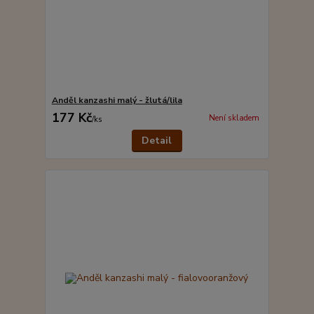
Anděl kanzashi malý - žlutá/lila
177 Kč
Není skladem
/
ks
Detail