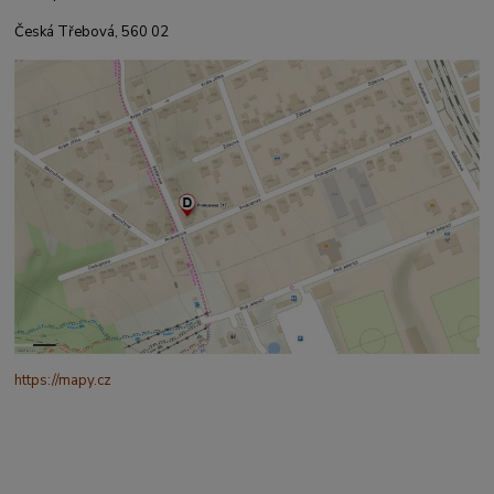
Česká Třebová, 560 02
https://mapy.cz
/turisticka?
q=%C4%8CESK%C3%81%20t%C5%99ebov%C3%A1%20prokopo
va%20317&source=addr&id=11130520&ds=1&x=16.4321265&y=4
9.9101587&z=18