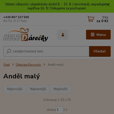
Vážení zákazníci, objednávky došlé 8. - 15. 8. ( dovolená), expedujeme
nejdříve 16. 8.! Děkujeme za pochopení.
0
ks
+420 607 227 505
za
0 Kč
(Po-Pá, 9-17 hod.)
Menu
Hledat
Úvod
Dekorace Kanzashi
Anděl malý
Anděl malý
Nejnovější
Nejlevnější
Nejdražší
Zobrazuji 1-15 z 15
strana
z 1