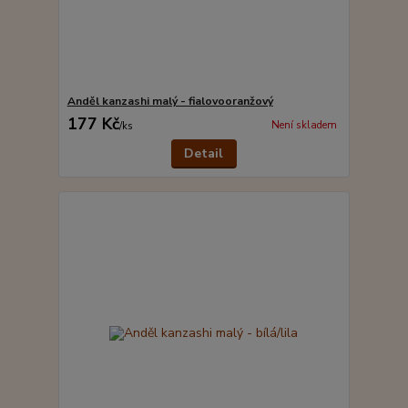
Anděl kanzashi malý - fialovooranžový
177 Kč
Není skladem
/
ks
Detail