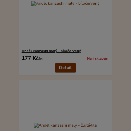
Anděl kanzashi malý - bíločervený
177 Kč
Není skladem
/
ks
Detail