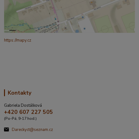
https://mapy.cz
/turisticka?
q=%C4%8CESK%C3%81%20t%C5%99ebov%C3%A1%20prokopo
va%20317&source=addr&id=11130520&ds=1&x=16.4321265&y=4
9.9101587&z=18
Kontakty
Gabriela Dostálková
+420 607 227 505
(Po-Pá, 9-17 hod.)
Dareckyct@seznam.cz