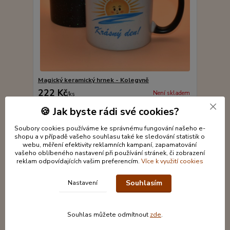
Magický keramický hrnek - Kolegyně
222 Kč
Není skladem
/
ks
Detail
🍪 Jak byste rádi své cookies?
Soubory cookies používáme ke správnému fungování našeho e-
shopu a v případě vašeho souhlasu také ke sledování statistik o
webu, měření efektivity reklamních kampaní, zapamatování
vašeho oblíbeného nastavení při používání stránek, či zobrazení
reklam odpovídajících vašim preferencím.
Více k využití cookies
Souhlasím
Nastavení
Souhlas můžete odmítnout
zde
.