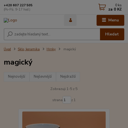
0
ks
+420 607 227 505
za
0 Kč
(Po-Pá, 9-17 hod.)
Menu
Hledat
Úvod
Sklo, keramika
Hrnky
magický
magický
Nejnovější
Nejlevnější
Nejdražší
Zobrazuji 1-5 z 5
strana
z 1