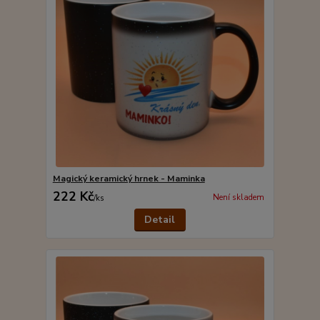
Magický keramický hrnek - Maminka
222 Kč
Není skladem
/
ks
Detail