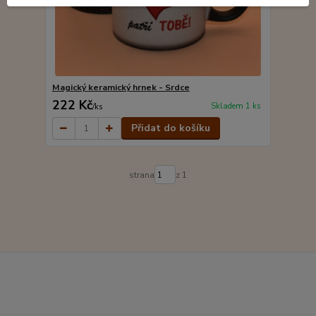
Magický keramický hrnek - Srdce
222 Kč
Skladem 1 ks
/
ks
Přidat do košíku
strana
z 1