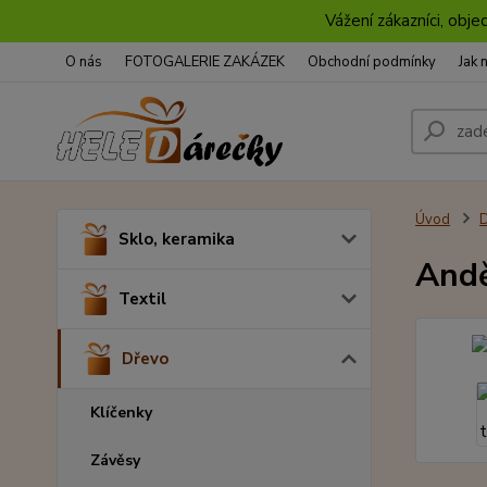
Vážení zákazníci, obje
O nás
FOTOGALERIE ZAKÁZEK
Obchodní podmínky
Jak 
Úvod
Sklo, keramika
Andě
Textil
Dřevo
Klíčenky
Závěsy