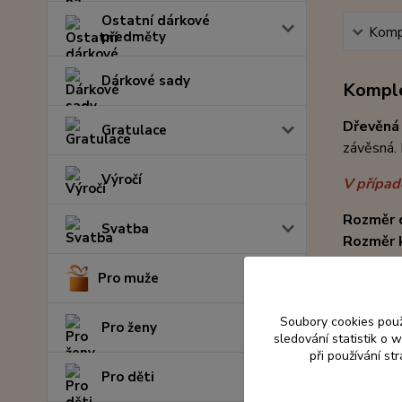
Ostatní dárkové
Kompl
předměty
Dárkové sady
Komple
Dřevěná
Gratulace
závěsná. 
Výročí
V případě
Rozměr 
Svatba
Rozměr 
Pro muže
Soubory cookies pou
Pro ženy
sledování statistik o
při používání st
Pro děti