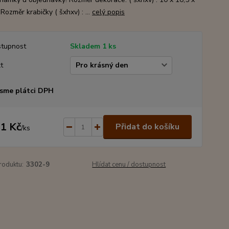
Rozměr krabičky ( šxhxv) : ...
celý popis
tupnost
Skladem 1 ks
t
sme plátci DPH
1 Kč
Přidat do košíku
/
ks
roduktu:
3302-9
Hlídat cenu / dostupnost