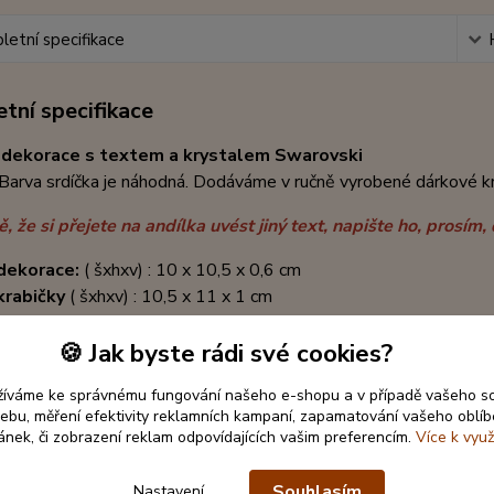
etní specifikace
tní specifikace
 dekorace s textem
a krystalem Swarovski
Barva srdíčka je náhodná. Dodáváme v ručně vyrobené dárkové kr
, že si přejete na andílka uvést jiný text, napište ho, prosí
dekorace:
( šxhxv) : 10 x 10,5 x 0,6 cm
krabičky
( šxhxv) : 10,5 x 11 x 1 cm
🍪 Jak byste rádi své cookies?
žíváme ke správnému fungování našeho e-shopu a v případě vašeho s
 webu, měření efektivity reklamních kampaní, zapamatování vašeho oblí
ránek, či zobrazení reklam odpovídajících vašim preferencím.
Více k využ
Souhlasím
Nastavení