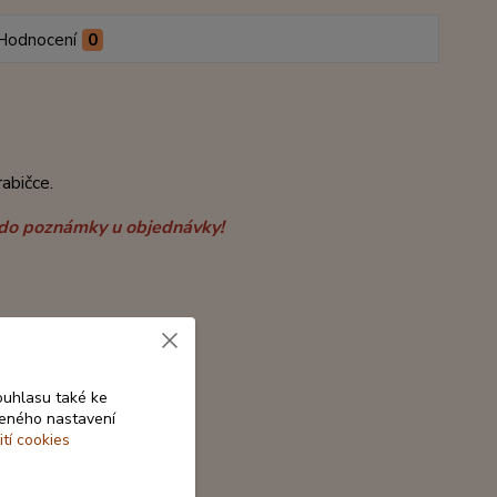
Hodnocení
0
abičce.
m, do poznámky u objednávky!
ouhlasu také ke
beného nastavení
ití cookies