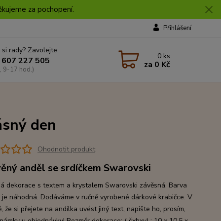
 Děkujeme za pochopení.
Přihlášení
 si rady? Zavolejte.
0
ks
 607 227 505
za
0 Kč
, 9-17 hod.)
ásný den
Ohodnotit produkt
ěný anděl se srdíčkem Swarovski
á dekorace s textem a krystalem Swarovski závěsná. Barva
a je náhodná. Dodáváme v ručně vyrobené dárkové krabičce. V
, že si přejete na andílka uvést jiný text, napište ho, prosím,
námky u objednávky! Rozměr dekorace: ( šxhxv) : 10 x 10,5 x