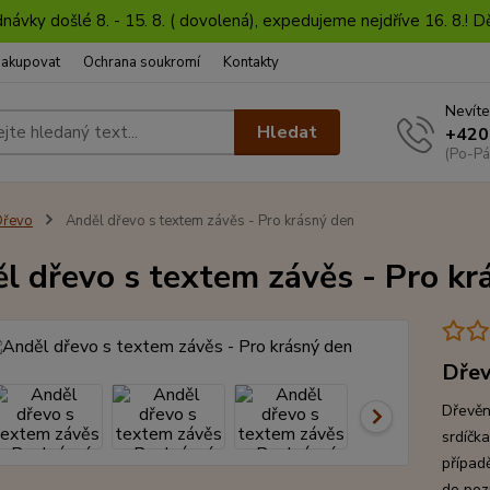
dnávky došlé 8. - 15. 8. ( dovolená), expedujeme nejdříve 16. 8.!
nakupovat
Ochrana soukromí
Kontakty
Nevíte
Hledat
+420
(Po-Pá
Dřevo
Anděl dřevo s textem závěs - Pro krásný den
l dřevo s textem závěs - Pro kr
Dřev
Dřevěn
srdíčk
případě
do poz