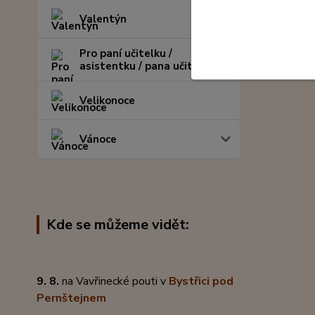
Valentýn
Pro paní učitelku /
asistentku / pana učitele
Velikonoce
Vánoce
Kde se můžeme vidět:
9. 8.
na Vavřinecké pouti v
Bystřici pod
Pernštejnem