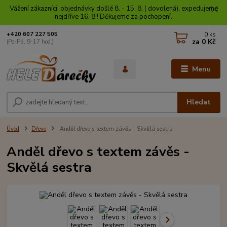
Vážení zákazníci, objednávky došlé 8. - 15. 8. ( dovolená), expedujeme
nejdříve 16. 8.! Děkujeme za pochopení.
0
ks
+420 607 227 505
za
0 Kč
(Po-Pá, 9-17 hod.)
Menu
Hledat
Úvod
Dřevo
Anděl dřevo s textem závěs - Skvělá sestra
Anděl dřevo s textem závěs -
Skvělá sestra