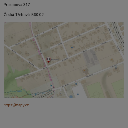
Prokopova 317
Česká Třebová, 560 02
https://mapy.cz
/turisticka?
q=%C4%8CESK%C3%81%20t%C5%99ebov%C3%A1%20prokopo
va%20317&source=addr&id=11130520&ds=1&x=16.4321265&y=4
9.9101587&z=18