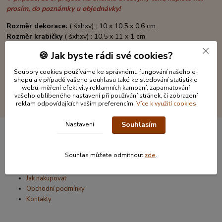
prosím, do poznámky u objednávky!
Rozměr dekorace:
( šxhxv) : 10 x 10,5 x 0,6 cm
Rozměr krabičky
( šxhxv) : 10,5 x 11 x 1 cm
🍪 Jak byste rádi své cookies?
Soubory cookies používáme ke správnému fungování našeho e-
shopu a v případě vašeho souhlasu také ke sledování statistik o
webu, měření efektivity reklamních kampaní, zapamatování
vašeho oblíbeného nastavení při používání stránek, či zobrazení
reklam odpovídajících vašim preferencím.
Více k využití cookies
Souhlasím
Nastavení
Informace pro zákazníky
Souhlas můžete odmítnout
zde
.
O nás
Jak nakupovat
Obchodní podmínky
Kontakty