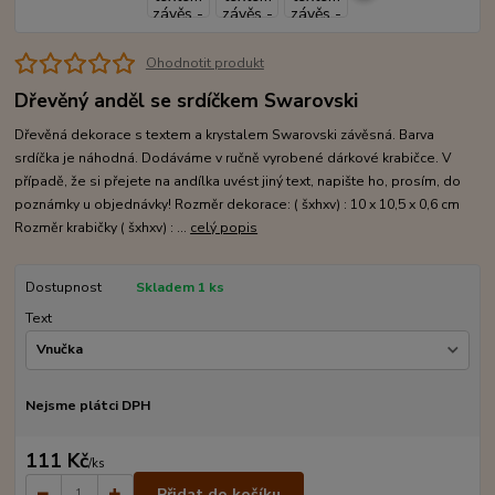
Ohodnotit produkt
Dřevěný anděl se srdíčkem Swarovski
Dřevěná dekorace s textem a krystalem Swarovski závěsná. Barva
srdíčka je náhodná. Dodáváme v ručně vyrobené dárkové krabičce. V
případě, že si přejete na andílka uvést jiný text, napište ho, prosím, do
poznámky u objednávky! Rozměr dekorace: ( šxhxv) : 10 x 10,5 x 0,6 cm
Rozměr krabičky ( šxhxv) : ...
celý popis
Dostupnost
Skladem 1 ks
Text
Nejsme plátci DPH
111 Kč
/
ks
Přidat do košíku