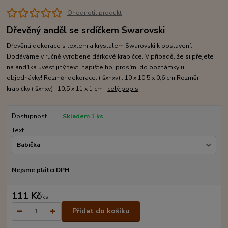
Ohodnotit produkt
Dřevěný anděl se srdíčkem Swarovski
Dřevěná dekorace s textem a krystalem Swarovski k postavení.
Dodáváme v ručně vyrobené dárkové krabičce. V případě, že si přejete
na andílka uvést jiný text, napište ho, prosím, do poznámky u
objednávky! Rozměr dekorace: ( šxhxv) : 10 x 10,5 x 0,6 cm Rozměr
krabičky ( šxhxv) : 10,5 x 11 x 1 cm
celý popis
Dostupnost
Skladem 1 ks
Text
Nejsme plátci DPH
111 Kč
/
ks
Přidat do košíku