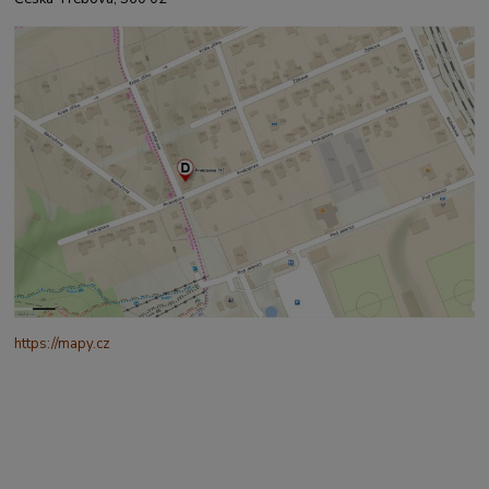
https://mapy.cz
/turisticka?
q=%C4%8CESK%C3%81%20t%C5%99ebov%C3%A1%20prokopo
va%20317&source=addr&id=11130520&ds=1&x=16.4321265&y=4
9.9101587&z=18