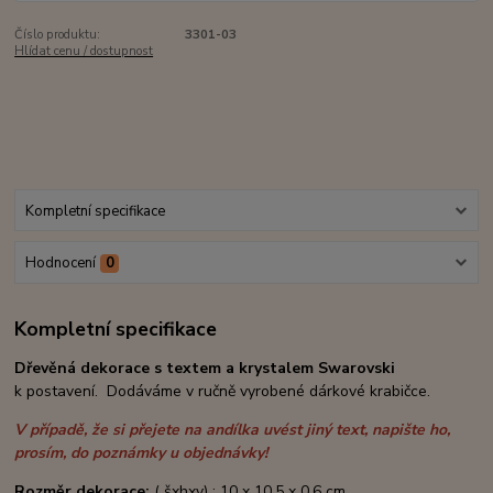
Číslo produktu:
3301-03
Hlídat cenu / dostupnost
Kompletní specifikace
Hodnocení
0
Kompletní specifikace
Dřevěná dekorace s textem
a krystalem Swarovski
k postavení. Dodáváme v ručně vyrobené dárkové krabičce.
V případě, že si přejete na andílka uvést jiný text, napište ho,
prosím, do poznámky u objednávky!
Rozměr dekorace:
( šxhxv) : 10 x 10,5 x 0,6 cm