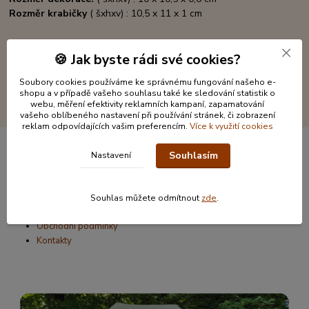
Rozměr krabičky
( šxhxv) : 10,5 x 11 x 1 cm
🍪 Jak byste rádi své cookies?
Soubory cookies používáme ke správnému fungování našeho e-
shopu a v případě vašeho souhlasu také ke sledování statistik o
webu, měření efektivity reklamních kampaní, zapamatování
vašeho oblíbeného nastavení při používání stránek, či zobrazení
reklam odpovídajících vašim preferencím.
Více k využití cookies
Souhlasím
Nastavení
Informace pro zákazníky
O nás
Souhlas můžete odmítnout
zde
.
Jak nakupovat
Obchodní podmínky
Kontakty