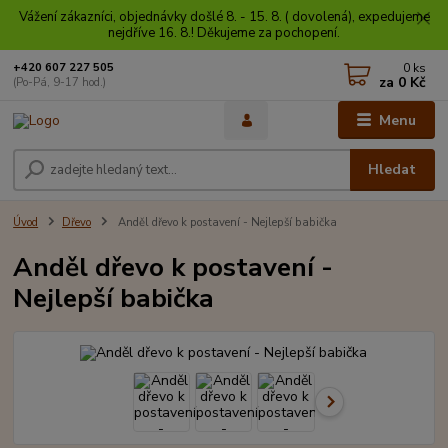
Vážení zákazníci, objednávky došlé 8. - 15. 8. ( dovolená), expedujeme
nejdříve 16. 8.! Děkujeme za pochopení.
0
ks
+420 607 227 505
za
0 Kč
(Po-Pá, 9-17 hod.)
Menu
Hledat
Úvod
Dřevo
Anděl dřevo k postavení - Nejlepší babička
Anděl dřevo k postavení -
Nejlepší babička