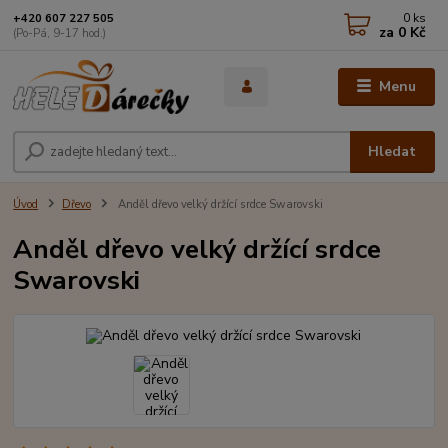
0
ks
+420 607 227 505
za
0 Kč
(Po-Pá, 9-17 hod.)
Menu
Hledat
Úvod
Dřevo
Anděl dřevo velký držící srdce Swarovski
Anděl dřevo velký držící srdce
Swarovski