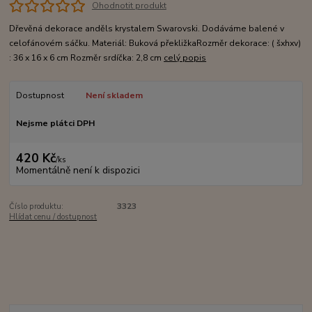
Ohodnotit produkt
Dřevěná dekorace anděls krystalem Swarovski. Dodáváme balené v
celofánovém sáčku. Materiál: Buková překližkaRozměr dekorace: ( šxhxv)
: 36 x 16 x 6 cm Rozměr srdíčka: 2,8 cm
celý popis
Dostupnost
Není skladem
Nejsme plátci DPH
420 Kč
/
ks
Momentálně není k dispozici
Číslo produktu:
3323
Hlídat cenu / dostupnost