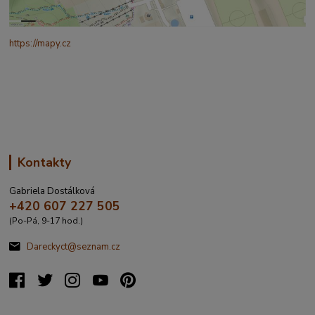
https://mapy.cz
/turisticka?
q=%C4%8CESK%C3%81%20t%C5%99ebov%C3%A1%20prokopo
va%20317&source=addr&id=11130520&ds=1&x=16.4321265&y=4
9.9101587&z=18
Kontakty
Gabriela Dostálková
+420 607 227 505
(Po-Pá, 9-17 hod.)
Dareckyct@seznam.cz