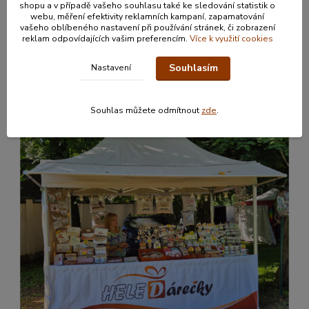
shopu a v případě vašeho souhlasu také ke sledování statistik o
webu, měření efektivity reklamních kampaní, zapamatování
O nás
vašeho oblíbeného nastavení při používání stránek, či zobrazení
Jak nakupovat
reklam odpovídajících vašim preferencím.
Více k využití cookies
Obchodní podmínky
Kontakty
Souhlasím
Nastavení
Souhlas můžete odmítnout
zde
.