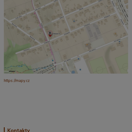
https://mapy.cz
/turisticka?
q=%C4%8CESK%C3%81%20t%C5%99ebov%C3%A1%20prokopo
va%20317&source=addr&id=11130520&ds=1&x=16.4321265&y=4
9.9101587&z=18
Kontakty