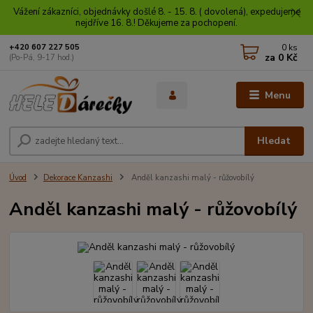
Vážení zákazníci, objednávky došlé 8. - 15. 8. ( dovolená), expedujeme
nejdříve 16. 8.! Děkujeme za pochopení.
0
ks
+420 607 227 505
za
0 Kč
(Po-Pá, 9-17 hod.)
Menu
Hledat
Úvod
Dekorace Kanzashi
Anděl kanzashi malý - růžovobílý
Anděl kanzashi malý - růžovobílý