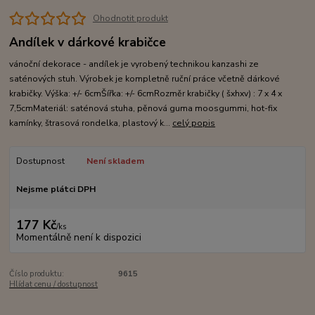
Ohodnotit produkt
Andílek v dárkové krabičce
vánoční dekorace - andílek je vyrobený technikou kanzashi ze
saténových stuh. Výrobek je kompletně ruční práce včetně dárkové
krabičky. Výška: +/- 6cmŠířka: +/- 6cmRozměr krabičky ( šxhxv) : 7 x 4 x
7,5cmMateriál: saténová stuha, pěnová guma moosgummi, hot-fix
kamínky, štrasová rondelka, plastový k...
celý popis
Dostupnost
Není skladem
Nejsme plátci DPH
177 Kč
/
ks
Momentálně není k dispozici
Číslo produktu:
9615
Hlídat cenu / dostupnost