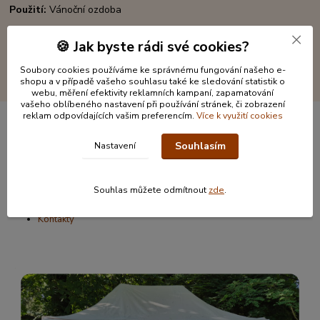
Použití:
Vánoční ozdoba
🍪 Jak byste rádi své cookies?
Soubory cookies používáme ke správnému fungování našeho e-
shopu a v případě vašeho souhlasu také ke sledování statistik o
webu, měření efektivity reklamních kampaní, zapamatování
vašeho oblíbeného nastavení při používání stránek, či zobrazení
reklam odpovídajících vašim preferencím.
Více k využití cookies
Informace pro zákazníky
Souhlasím
Nastavení
O nás
Jak nakupovat
Souhlas můžete odmítnout
zde
.
Obchodní podmínky
Kontakty