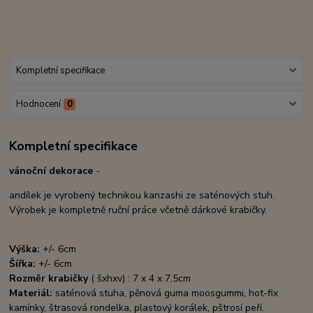
Kompletní specifikace
Hodnocení
0
Kompletní specifikace
vánoční dekorace
-
andílek je vyrobený technikou kanzashi ze saténových stuh.
Výrobek je kompletně ruční práce včetně dárkové krabičky.
Výška:
+/- 6cm
Šířka:
+/- 6cm
Rozměr krabičky
( šxhxv) : 7 x 4 x 7,5cm
Materiál:
saténová stuha, pěnová guma moosgummi, hot-fix
kamínky, štrasová rondelka, plastový korálek
, pštrosí peří.