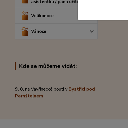
asistentku / pana učitele
Velikonoce
Vánoce
Kde se můžeme vidět:
9. 8.
na Vavřinecké pouti v
Bystřici pod
Pernštejnem