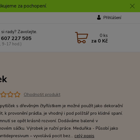
 Děkujeme za pochopení.
Přihlášení
 si rady? Zavolejte.
0
ks
 607 227 505
za
0 Kč
, 9-17 hod.)
ek
Ohodnotit produkt
pytlíček s dřevěným čtyřlístkem je možné použít jako dekorační
, k provonění prádla, je vhodný i pod polštář pro klidné spaní.
mnutí se opět krásně rozvoní. Dodáváme balené v
novém sáčku. Výrobek je ruční práce. Meduňka - Působí jako
antidepresivum – vyvolává pocit bez...
celý popis