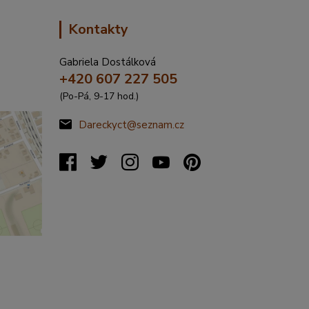
Kontakty
Gabriela Dostálková
+420 607 227 505
(Po-Pá, 9-17 hod.)
Dareckyct@seznam.cz
%C5%99
20317&s
&x=16.4