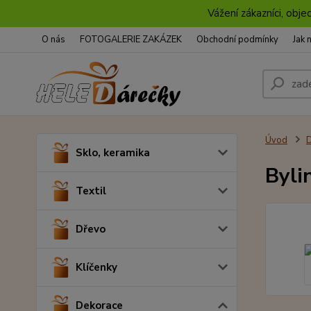
Vážení zákazníci, obje
O nás
FOTOGALERIE ZAKÁZEK
Obchodní podmínky
Jak 
Úvod
D
Sklo, keramika
Byli
Textil
Dřevo
Klíčenky
Dekorace