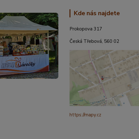
Kde nás najdete
Prokopova 317
Česká Třebová, 560 02
https://mapy.cz
/turisticka?
q=%C4%8CESK%C3%81%20t
ebov%C3%A1%20prokopova%
ource=addr&id=11130520&ds=1