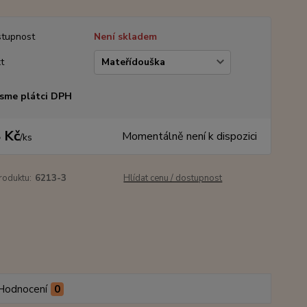
tupnost
Není skladem
t
sme plátci DPH
 Kč
Momentálně není k dispozici
/
ks
roduktu:
6213-3
Hlídat cenu / dostupnost
Hodnocení
0