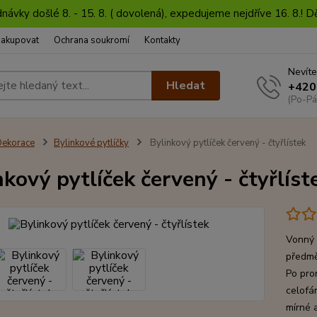
dnávky došlé 8. - 15. 8. ( dovolená), expedujeme nejdříve 16. 8.!
nakupovat
Ochrana soukromí
Kontakty
Nevíte
Hledat
+420
(Po-Pá
ekorace
Bylinkové pytlíčky
Bylinkový pytlíček červený - čtyřlístek
nkový pytlíček červený - čtyřlíst
Vonný 
předmět
Po pro
celofá
mírné 