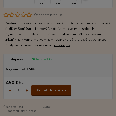
Ohodnotit produkt
Dřevěná truhlička s motivem zamilovaného páru je vyrobena z topolové
překližky. Součástí je i kovový funkční zámek ve tvaru srdce. Hledáte
originální svatební dar? Tato dřevěná dárková truhlička s kovovým
funkčním zámkem a motivem zamilovaného páru je skvělou variantou
pro stylové darování peněz neb...
celý popis
Dostupnost
Skladem 1 ks
Nejsme plátci DPH
450 Kč
/
ks
Přidat do košíku
Číslo produktu:
3360
Hlídat cenu / dostupnost