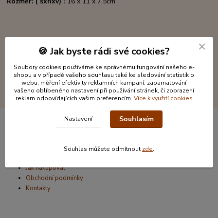
Rozměr: ( šxhxv) :
16 x 11 x 7,5cm
🍪 Jak byste rádi své cookies?
Soubory cookies používáme ke správnému fungování našeho e-
shopu a v případě vašeho souhlasu také ke sledování statistik o
webu, měření efektivity reklamních kampaní, zapamatování
vašeho oblíbeného nastavení při používání stránek, či zobrazení
reklam odpovídajících vašim preferencím.
Více k využití cookies
Souhlasím
Nastavení
Informace pro zákazníky
Souhlas můžete odmítnout
zde
.
O nás
Jak nakupovat
Obchodní podmínky
Kontakty