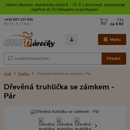
Vážení zákazníci, objednávky došlé 8. - 15. 8. ( dovolená), expedujeme
nejdříve 16. 8.! Děkujeme za pochopení.
0
ks
+420 607 227 505
za
0 Kč
(Po-Pá, 9-17 hod.)
Menu
Hledat
Úvod
Svatba
Dřevěná truhlička se zámkem - Pár
Dřevěná truhlička se zámkem -
Pár