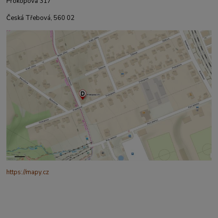
Prokopova 317
Česká Třebová, 560 02
https://mapy.cz
/turisticka?
q=%C4%8CESK%C3%81%20t%C5%99ebov%C3%A1%20prokopo
va%20317&source=addr&id=11130520&ds=1&x=16.4321265&y=4
9.9101587&z=18