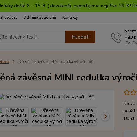
dnávky došlé 8. - 15. 8. ( dovolená), expedujeme nejdříve 16. 8.!
nakupovat
Ochrana soukromí
Kontakty
Nevíte
Hledat
+420
(Po-Pá
Dřevo
Dřevěná závěsná MINI cedulka výročí - 80
ěná závěsná MINI cedulka výročí
Dřevěná
použít
stuhaT