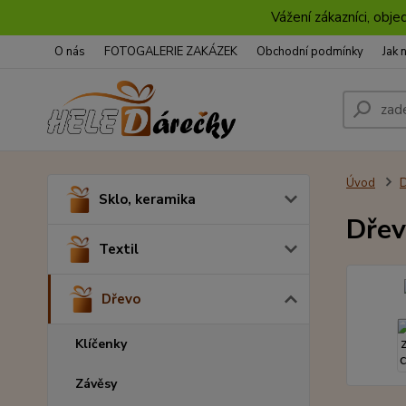
Vážení zákazníci, obje
O nás
FOTOGALERIE ZAKÁZEK
Obchodní podmínky
Jak 
Úvod
Sklo, keramika
Dřev
Textil
Dřevo
Klíčenky
Závěsy