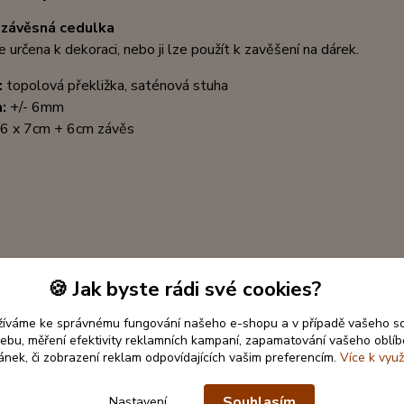
 závěsná cedulka
Je určena k dekoraci, nebo ji lze použít k zavěšení na dárek.
:
topolová překližka
, saténová stuha
a:
+/- 6mm
6 x 7cm + 6cm závěs
🍪 Jak byste rádi své cookies?
žíváme ke správnému fungování našeho e-shopu a v případě vašeho s
 webu, měření efektivity reklamních kampaní, zapamatování vašeho oblí
ránek, či zobrazení reklam odpovídajících vašim preferencím.
Více k využ
Souhlasím
Nastavení