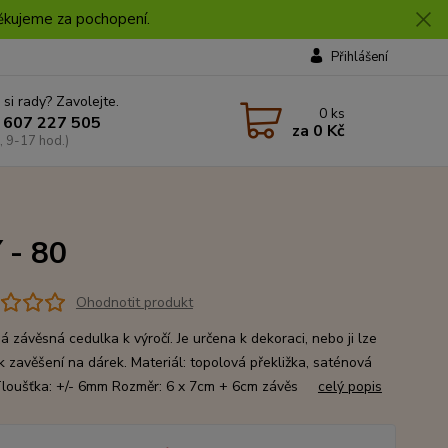
 Děkujeme za pochopení.
Přihlášení
 si rady? Zavolejte.
0
ks
 607 227 505
za
0 Kč
, 9-17 hod.)
 - 80
Ohodnotit produkt
 závěsná cedulka k výročí. Je určena k dekoraci, nebo ji lze
 k zavěšení na dárek. Materiál: topolová překližka, saténová
loušťka: +/- 6mm Rozměr: 6 x 7cm + 6cm závěs
celý popis