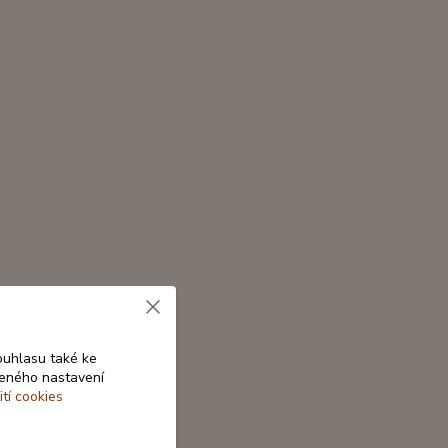
ouhlasu také ke
beného nastavení
ití cookies