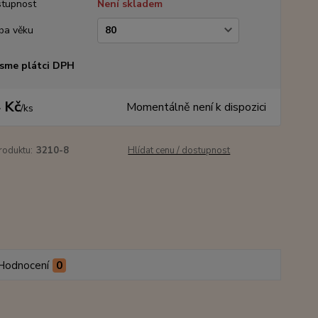
tupnost
Není skladem
ba věku
sme plátci DPH
 Kč
Momentálně není k dispozici
/
ks
roduktu:
3210-8
Hlídat cenu / dostupnost
Hodnocení
0