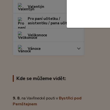
Valentýn
Pro paní učitelku /
asistentku / pana učitele
Velikonoce
Vánoce
Kde se můžeme vidět:
9. 8.
na Vavřinecké pouti v
Bystřici pod
Pernštejnem