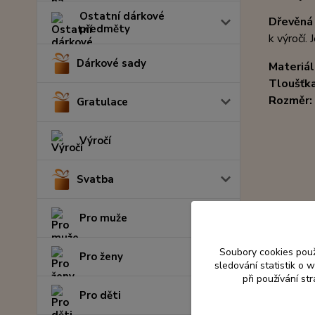
Ostatní dárkové
Dřevěná
předměty
k výročí. 
Dárkové sady
Materiál
Tloušťk
Rozměr:
Gratulace
Výročí
Svatba
Pro muže
Soubory cookies pou
Pro ženy
sledování statistik o
při používání st
Pro děti