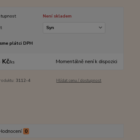
tupnost
Není skladem
t
sme plátci DPH
 Kč
Momentálně není k dispozici
/
ks
roduktu:
3112-4
Hlídat cenu / dostupnost
Hodnocení
0