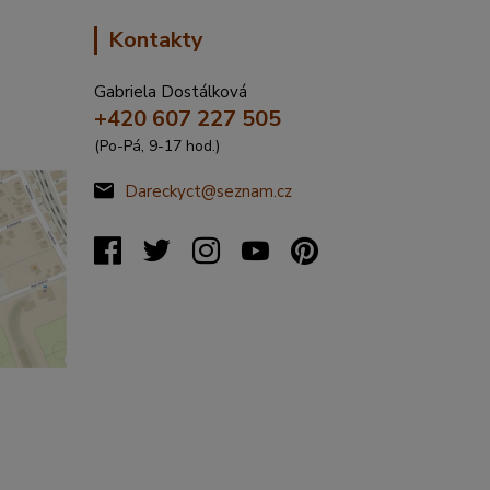
Kontakty
Gabriela Dostálková
+420 607 227 505
(Po-Pá, 9-17 hod.)
Dareckyct@seznam.cz
%C5%99
20317&s
&x=16.4