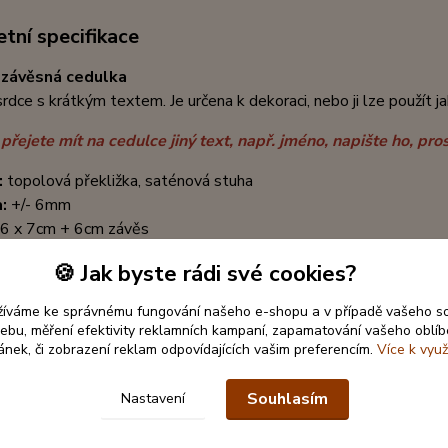
tní specifikace
 závěsná cedulka
srdce s krátkým textem. Je určena k dekoraci, nebo ji lze použít 
 přejete mít na cedulce jiný text, např. jméno, napište ho, p
:
topolová překližka
, saténová stuha
a:
+/- 6mm
6 x 7cm + 6cm závěs
🍪 Jak byste rádi své cookies?
žíváme ke správnému fungování našeho e-shopu a v případě vašeho s
 webu, měření efektivity reklamních kampaní, zapamatování vašeho oblí
ránek, či zobrazení reklam odpovídajících vašim preferencím.
Více k využ
Souhlasím
Nastavení