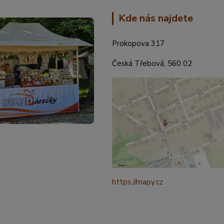
Kde nás najdete
Prokopova 317
Česká Třebová, 560 02
https://mapy.cz
/turisticka?
q=%C4%8CESK%C3%81%20t
ebov%C3%A1%20prokopova%
ource=addr&id=11130520&ds=1