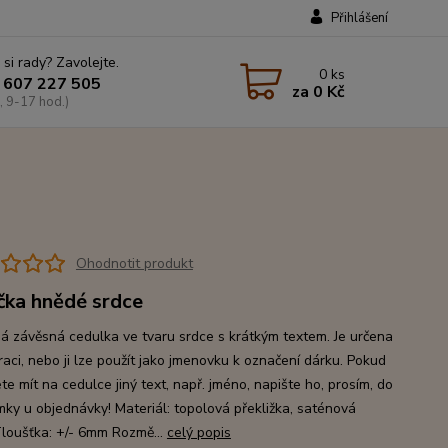
Přihlášení
 si rady? Zavolejte.
0
ks
 607 227 505
za
0 Kč
, 9-17 hod.)
Ohodnotit produkt
čka hnědé srdce
á závěsná cedulka ve tvaru srdce s krátkým textem. Je určena
raci, nebo ji lze použít jako jmenovku k označení dárku. Pokud
ete mít na cedulce jiný text, např. jméno, napište ho, prosím, do
ky u objednávky! Materiál: topolová překližka, saténová
loušťka: +/- 6mm Rozmě...
celý popis