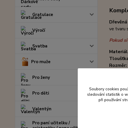
Komple
Gratulace
Dřevěná
ve tvaru 
Výročí
Pokud si
Svatba
Materiál
Tloušťk
Pro muže
Rozměr:
Pro ženy
Soubory cookies pou
Pro děti
sledování statistik o
při používání st
Valentýn
Pro paní učitelku /