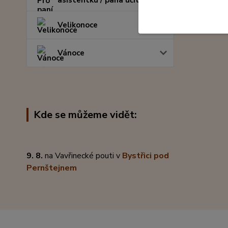
asistentku / pana učitele
Velikonoce
Vánoce
Kde se můžeme vidět:
9. 8.
na Vavřinecké pouti v
Bystřici pod
Pernštejnem