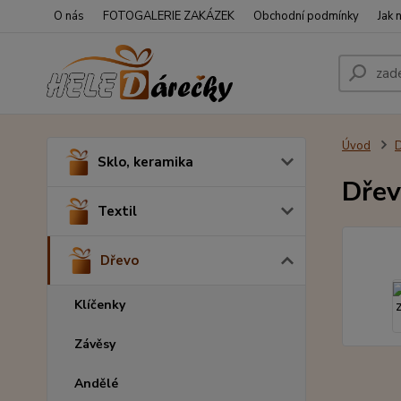
O nás
FOTOGALERIE ZAKÁZEK
Obchodní podmínky
Jak 
Úvod
Sklo, keramika
Dřev
Textil
Dřevo
Klíčenky
Závěsy
Andělé