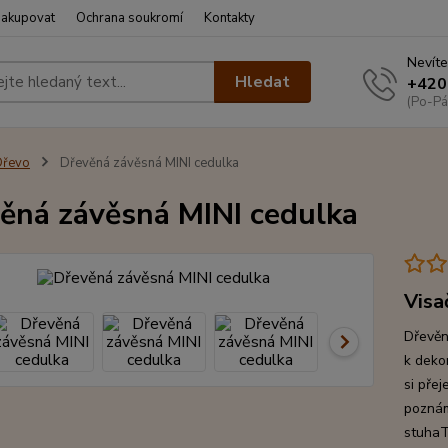
nakupovat
Ochrana soukromí
Kontakty
Nevíte
Hledat
+420
(Po-Pá
Dřevo
Dřevěná závěsná MINI cedulka
ěná závěsná MINI cedulka
Visa
Dřevěn
k deko
si přej
poznám
stuhaT