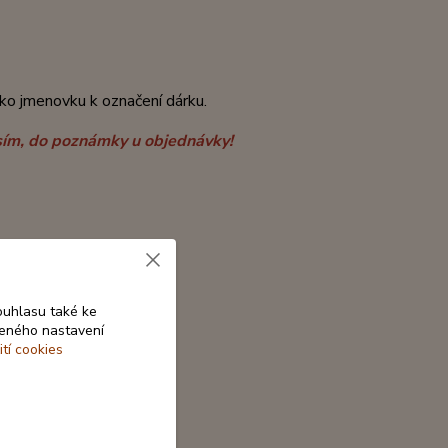
jako jmenovku k označení dárku.
rosím, do poznámky u objednávky!
ouhlasu také ke
beného nastavení
ití cookies