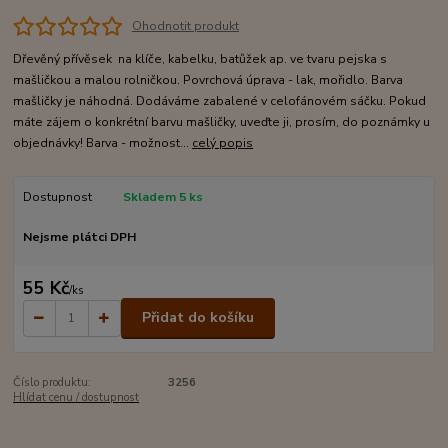
Ohodnotit produkt
Dřevěný přívěsek na klíče, kabelku, batůžek ap. ve tvaru pejska s
mašličkou a malou rolničkou. Povrchová úprava - lak, mořidlo. Barva
mašličky je náhodná. Dodáváme zabalené v celofánovém sáčku. Pokud
máte zájem o konkrétní barvu mašličky, uveďte ji, prosím, do poznámky u
objednávky! Barva - možnost...
celý popis
Dostupnost
Skladem 5 ks
Nejsme plátci DPH
55 Kč
/
ks
Přidat do košíku
Číslo produktu:
3256
Hlídat cenu / dostupnost