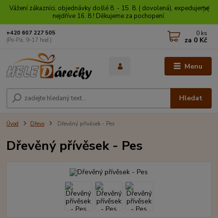
Vážení zákazníci, objednávky došlé 8. - 15. 8. ( dovolená), expedujeme
nejdříve 16. 8.! Děkujeme za pochopení.
0
ks
+420 607 227 505
za
0 Kč
(Po-Pá, 9-17 hod.)
Menu
Hledat
Úvod
Dřevo
Dřevěný přívěsek - Pes
Dřevěný přívěsek - Pes