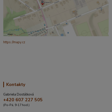
https://mapy.cz
/turisticka?
q=%C4%8CESK%C3%81%20t%C5%99ebov%C3%A1%20prokopo
va%20317&source=addr&id=11130520&ds=1&x=16.4321265&y=4
9.9101587&z=18
Kontakty
Gabriela Dostálková
+420 607 227 505
(Po-Pá, 9-17 hod.)