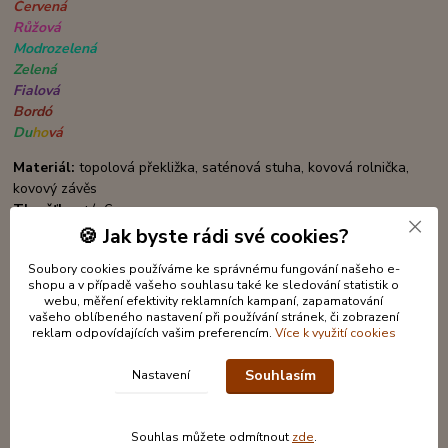
Červená
Růžová
Modrozelená
Zelená
Fialová
Bordó
Du
ho
vá
Materiál:
topolová překližka
, saténová stuha, kovová rolnička,
kovový závěs
Tloušťka:
+/- 6mm
Rozměr:
6 x 4cm + 4,5cm závěs
🍪 Jak byste rádi své cookies?
Soubory cookies používáme ke správnému fungování našeho e-
shopu a v případě vašeho souhlasu také ke sledování statistik o
webu, měření efektivity reklamních kampaní, zapamatování
vašeho oblíbeného nastavení při používání stránek, či zobrazení
reklam odpovídajících vašim preferencím.
Více k využití cookies
Souhlasím
Nastavení
Souhlas můžete odmítnout
zde
.