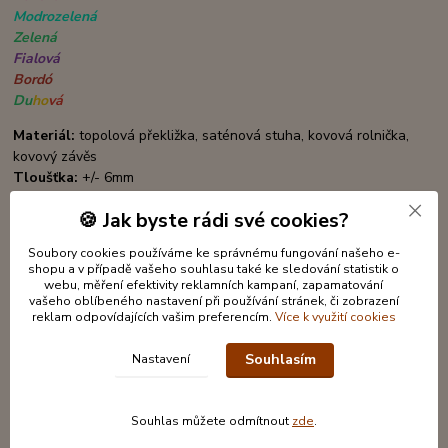
Modrozelená
Zelená
Fialová
Bordó
Du
ho
vá
Materiál:
topolová překližka
, saténová stuha, kovová rolnička,
kovový závěs
Tloušťka:
+/- 6mm
Rozměr:
6 x 4cm + 4,5cm závěs
🍪 Jak byste rádi své cookies?
Soubory cookies používáme ke správnému fungování našeho e-
shopu a v případě vašeho souhlasu také ke sledování statistik o
webu, měření efektivity reklamních kampaní, zapamatování
vašeho oblíbeného nastavení při používání stránek, či zobrazení
reklam odpovídajících vašim preferencím.
Více k využití cookies
Souhlasím
Nastavení
Souhlas můžete odmítnout
zde
.