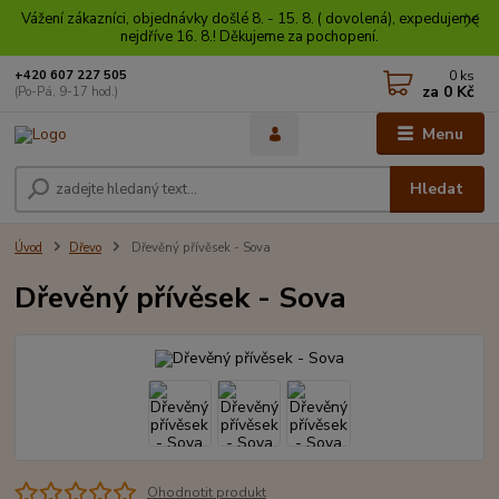
Vážení zákazníci, objednávky došlé 8. - 15. 8. ( dovolená), expedujeme
nejdříve 16. 8.! Děkujeme za pochopení.
0
ks
+420 607 227 505
za
0 Kč
(Po-Pá, 9-17 hod.)
Menu
Hledat
Úvod
Dřevo
Dřevěný přívěsek - Sova
Dřevěný přívěsek - Sova
Ohodnotit produkt