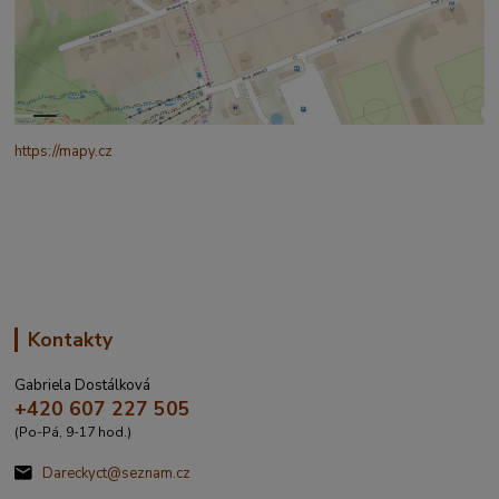
https://mapy.cz
/turisticka?
q=%C4%8CESK%C3%81%20t%C5%99ebov%C3%A1%20prokopo
va%20317&source=addr&id=11130520&ds=1&x=16.4321265&y=4
9.9101587&z=18
Kontakty
Gabriela Dostálková
+420 607 227 505
(Po-Pá, 9-17 hod.)
Dareckyct@seznam.cz