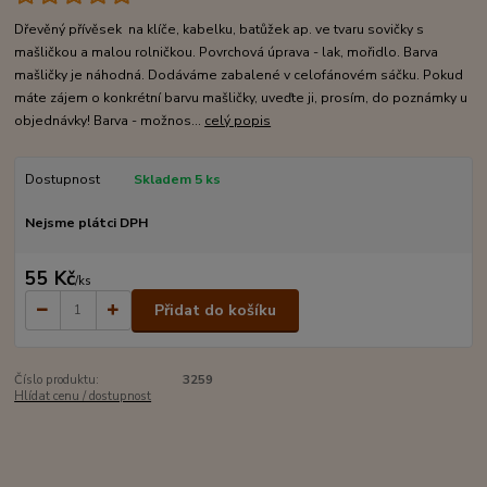
Dřevěný přívěsek na klíče, kabelku, batůžek ap. ve tvaru sovičky s
mašličkou a malou rolničkou. Povrchová úprava - lak, mořidlo. Barva
mašličky je náhodná. Dodáváme zabalené v celofánovém sáčku. Pokud
máte zájem o konkrétní barvu mašličky, uveďte ji, prosím, do poznámky u
objednávky! Barva - možnos...
celý popis
Dostupnost
Skladem 5 ks
Nejsme plátci DPH
55 Kč
/
ks
Přidat do košíku
Číslo produktu:
3259
Hlídat cenu / dostupnost