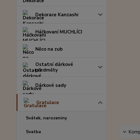
Dekorace Kanzashi
Háčkovaní MUCHLÍCI
Něco na zub
Ostatní dárkové
předměty
Dárkové sady
Gratulace
Svátek, narozeniny
Svatba
Kompl