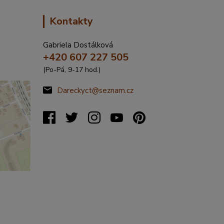
Kontakty
Gabriela Dostálková
+420 607 227 505
(Po-Pá, 9-17 hod.)
Dareckyct@seznam.cz
%C5%99
20317&s
&x=16.4