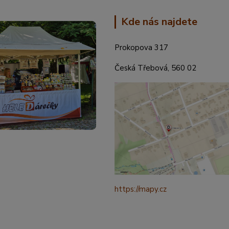
Kde nás najdete
Prokopova 317
Česká Třebová, 560 02
https://mapy.cz
/turisticka?
q=%C4%8CESK%C3%81%20t
ebov%C3%A1%20prokopova%
ource=addr&id=11130520&ds=1