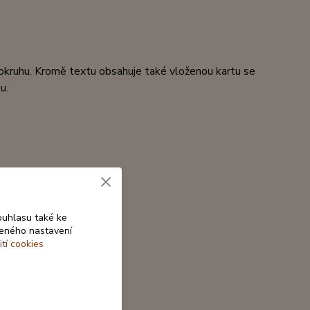
okruhu. Kromě textu obsahuje také vloženou kartu se
u.
ouhlasu také ke
beného nastavení
ití cookies