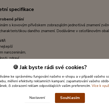
tní specifikace
robené přání
inám s kovovým přívěskem zobrazujícím jednotlivá znamení zvěr
 charakteristikou daného znamení. Dodáváme v celofánovém obal
itř:
nejlepší
ým narozeninám,
osti, zdraví,
 a spokojených dní
🍪 Jak byste rádi své cookies?
žíváme ke správnému fungování našeho e-shopu a v případě vašeho s
š x v):
12,7 x 17,8cm
 webu, měření efektivity reklamních kampaní, zapamatování vašeho oblí
:
Papír, kov, atlasová stuha s lurexem
ránek, či zobrazení reklam odpovídajících vašim preferencím.
Více k využ
Souhlasím
Nastavení