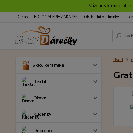
Vážení zákazníci, obje
O nás
FOTOGALERIE ZAKÁZEK
Obchodní podmínky
Jak 
Úvod
G
Sklo, keramika
Grat
Textil
Dřevo
Klíčenky
Dekorace