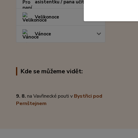
asistentku / pana učitele
Velikonoce
Vánoce
Kde se můžeme vidět:
9. 8.
na Vavřinecké pouti v
Bystřici pod
Pernštejnem