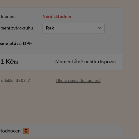
tupnost
Není skladem
mení zvěrokruhu
sme plátci DPH
1 Kč
Momentálně není k dispozici
/
ks
roduktu:
3502-7
Hlídat cenu / dostupnost
Hodnocení
0