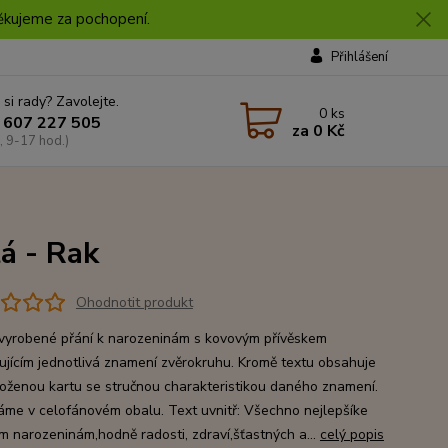
 Děkujeme za pochopení.
Přihlášení
 si rady? Zavolejte.
0
ks
 607 227 505
za
0 Kč
, 9-17 hod.)
á - Rak
Ohodnotit produkt
vyrobené přání k narozeninám s kovovým přívěskem
ujícím jednotlivá znamení zvěrokruhu. Kromě textu obsahuje
loženou kartu se stručnou charakteristikou daného znamení.
me v celofánovém obalu. Text uvnitř: Všechno nejlepšíke
m narozeninám,hodně radosti, zdraví,šťastných a...
celý popis