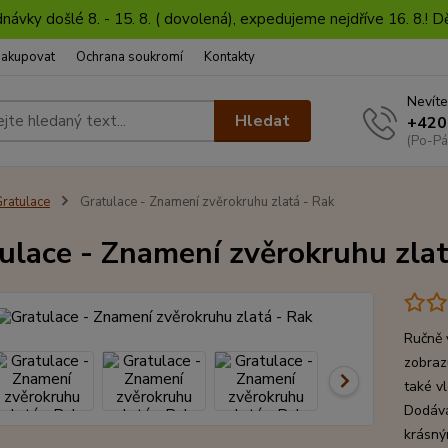
dnávky došlé 8. - 15. 8. ( dovolená), expedujeme nejdříve 16. 8.!
nakupovat
Ochrana soukromí
Kontakty
Nevíte
Hledat
+420
(Po-Pá
ratulace
Gratulace - Znamení zvěrokruhu zlatá - Rak
ulace - Znamení zvěrokruhu zlat
Ručně 
zobraz
také v
Dodává
krásný