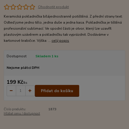
Ohodnotit produkt
Keramická pokladnička bílájednostranně potištěná. Z přední strany text:
Odteď jsme jedno tělo, jedna duše a jedna kasa. Pokladnička je tištěná
profesionální sublimací. Ve spodní části je otvor, který lze uzavřít
plastovým uzávěrem a pokladničku tak vyprázdnit. Dodáváme v
kartonové krabičce. Výška: ...
celý popis
Dostupnost
Skladem 1 ks
Nejsme plátci DPH
199 Kč
/
ks
Přidat do košíku
Číslo produktu:
1873
Hlídat cenu / dostupnost