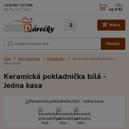
0
ks
+420 607 227 505
za
0 Kč
(Po-Pá, 9-17 hod.)
Menu
Hledat
Úvod
Sklo, keramika
Pokladničky
Keramická pokladnička bílá -
Jedna kasa
Keramická pokladnička bílá -
Jedna kasa