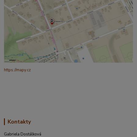
https://mapy.cz
/turisticka?
q=%C4%8CESK%C3%81%20t%C5%99ebov%C3%A1%20prokopo
va%20317&source=addr&id=11130520&ds=1&x=16.4321265&y=4
9.9101587&z=18
Kontakty
Gabriela Dostálková