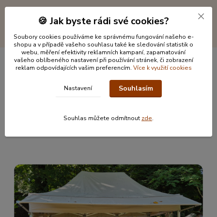
🍪 Jak byste rádi své cookies?
Soubory cookies používáme ke správnému fungování našeho e-
shopu a v případě vašeho souhlasu také ke sledování statistik o
webu, měření efektivity reklamních kampaní, zapamatování
vašeho oblíbeného nastavení při používání stránek, či zobrazení
reklam odpovídajících vašim preferencím.
Více k využití cookies
Informace pro zákazníky
Souhlasím
Nastavení
O nás
Jak nakupovat
Obchodní podmínky
Souhlas můžete odmítnout
zde
.
Kontakty