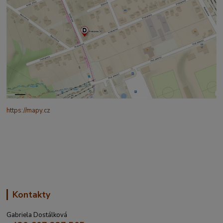
https://mapy.cz
/turisticka?
q=%C4%8CESK%C3%81%20t%C5%99ebov%C3%A1%20prokopo
va%20317&source=addr&id=11130520&ds=1&x=16.4321265&y=4
9.9101587&z=18
Kontakty
Gabriela Dostálková