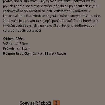
profesionální sublimací. Díky vysoce kvalitnímu polymerovému
povlaku dobře snáší mytí v myčce nádobí a i po desítkách mytí si
zachovává barvy obrázků na něm vytištěných. Dodáváme v
kartonové krabičce. Hledáte originální dárek, který potěší a ukáže,
že ta vaše je opravdu ta nejlepší paní učitelka? Tento hrneček je
skvělým způsobem, jak jí na konci školního roku poděkovat za
celoroční trpělivost a péči.
Objem:
236ml
Výška:
+/- 7,9cm
Průměr:
+/- 8,1cm
Rozměr krabičky
( šxhxv) : 11 x 9 x 8,5cm
Související zboží
3