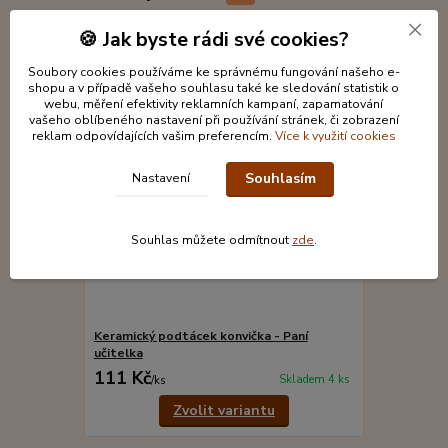
🍪 Jak byste rádi své cookies?
Soubory cookies používáme ke správnému fungování našeho e-
shopu a v případě vašeho souhlasu také ke sledování statistik o
webu, měření efektivity reklamních kampaní, zapamatování
vašeho oblíbeného nastavení při používání stránek, či zobrazení
reklam odpovídajících vašim preferencím.
Více k využití cookies
Souhlasím
Nastavení
Souhlas můžete odmítnout
zde
.
Keramický podtácek konvička - Paní
Kosmetické 
učitelka
paní učitelk
111 Kč
122 Kč
Skladem 4 ks
/
ks
/
ks
Zvolit variantu