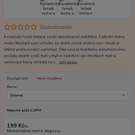
Ohodnotit produkt
Keramický hrnek imitace smalt oboustranně potištěný. Z přední strany
motiv: Nejlepší paní učitelka, na druhé straně drobný vzor. Hrnek je
tištěný profesionální sublimací. Díky vysoce kvalitnímu polymerovému
povlaku dobře snáší mytí v myčce nádobí a i po desítkách mytí si
zachovává barvy obrázků na n...
celý popis
Dostupnost
Není skladem
Barva
Nejsme plátci DPH
199 Kč
/
ks
Momentálně není k dispozici