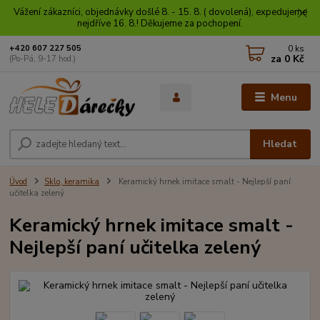
Vážení zákazníci, objednávky došlé 8. - 15. 8. ( dovolená), expedujeme
nejdříve 16. 8.! Děkujeme za pochopení.
0
ks
+420 607 227 505
za
0 Kč
(Po-Pá, 9-17 hod.)
Menu
Hledat
Úvod
Sklo, keramika
Keramický hrnek imitace smalt - Nejlepší paní
učitelka zelený
Keramický hrnek imitace smalt -
Nejlepší paní učitelka zelený