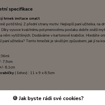
tní specifikace
ký hrnek imitace smalt
ně potištěný. Z přední strany motiv: Nejlepší paní učitelka, na d
. Díky vysoce kvalitnímu polymerovému povlaku dobře snáší mytí
a něm vytištěných. Dodáváme v kartonové krabičce. Hledáte origi
ší paní učitelka? Tento hrneček je skvělým způsobem, jak jí na ko
236ml
/- 7,9cm
+/- 8,1cm
krabičky
( šxhxv) : 11 x 9 x 8,5cm
🍪 Jak byste rádi své cookies?