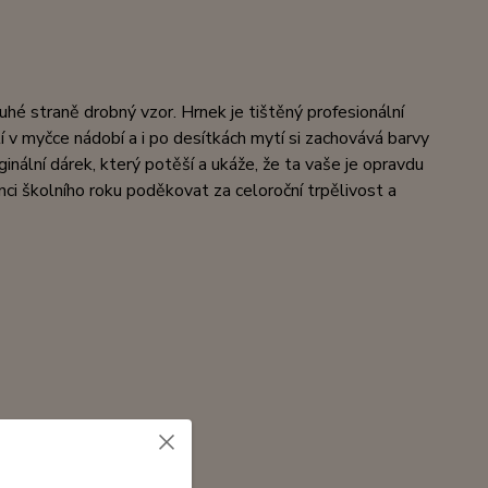
ruhé straně drobný vzor. Hrnek je tištěný profesionální
 v myčce nádobí a i po desítkách mytí si zachovává barvy
nální dárek, který potěší a ukáže, že ta vaše je opravdu
nci školního roku poděkovat za celoroční trpělivost a