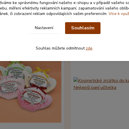
žíváme ke správnému fungování našeho e-shopu a v případě vašeho s
 webu, měření efektivity reklamních kampaní, zapamatování vašeho oblí
ránek, či zobrazení reklam odpovídajících vašim preferencím.
Více k využ
Souhlasím
Nastavení
jící zboží
3
Souhlas můžete odmítnout
zde
.