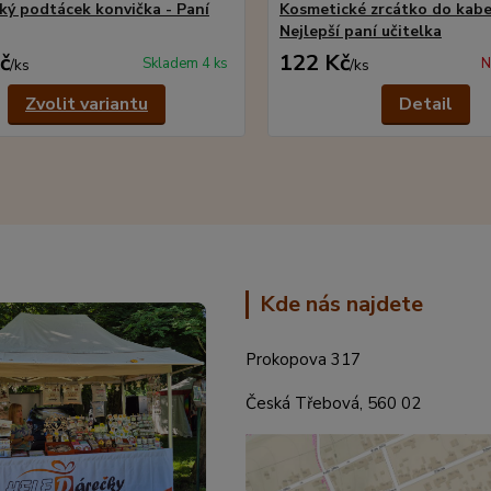
ký podtácek konvička - Paní
Kosmetické zrcátko do kabe
Nejlepší paní učitelka
č
122 Kč
Skladem 4 ks
N
/
ks
/
ks
Zvolit variantu
Detail
Kde nás najdete
Prokopova 317
Česká Třebová, 560 02