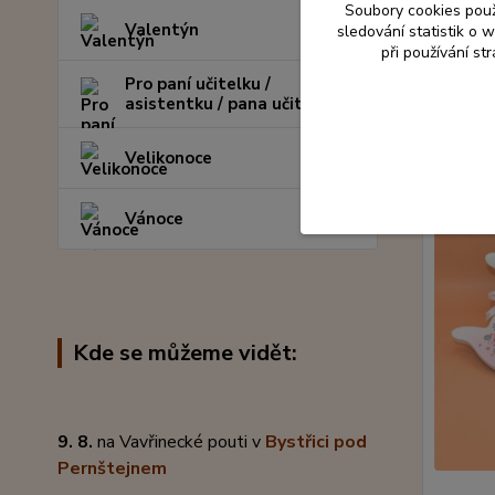
Soubory cookies pou
Valentýn
sledování statistik o
při používání st
Pro paní učitelku /
asistentku / pana učitele
Souvise
Velikonoce
Vánoce
Kde se můžeme vidět:
9. 8.
na Vavřinecké pouti v
Bystřici pod
Pernštejnem