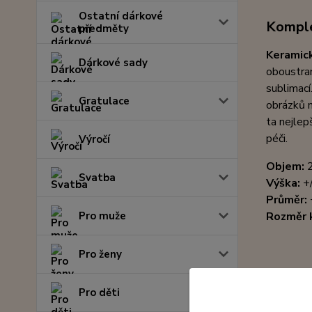
Ostatní dárkové
Komple
předměty
Keramic
Dárkové sady
oboustran
sublimací
Gratulace
obrázků n
ta nejlep
péči.
Výročí
Objem:
Svatba
Výška:
+
Průměr:
Pro muže
Rozměr 
Pro ženy
Pro děti