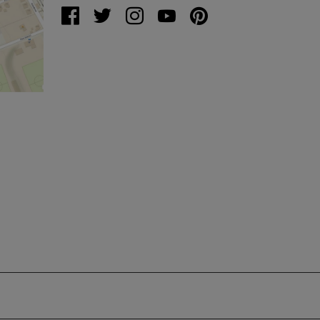
%C5%99
20317&s
&x=16.4