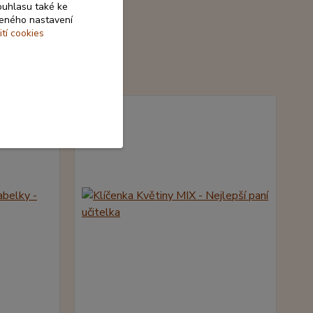
ouhlasu také ke
beného nastavení
ití cookies