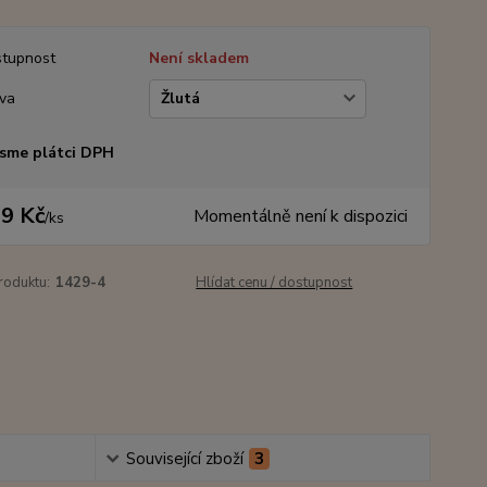
tupnost
Není skladem
va
sme plátci DPH
9 Kč
Momentálně není k dispozici
/
ks
roduktu:
1429-4
Hlídat cenu / dostupnost
Související zboží
3