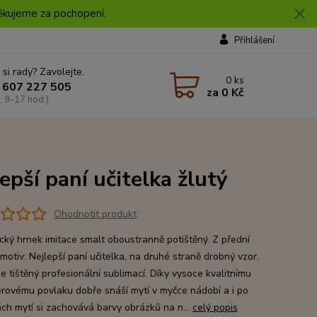
 Děkujeme za pochopení.
Přihlášení
 si rady? Zavolejte.
0
ks
 607 227 505
za
0 Kč
, 9-17 hod.)
epší paní učitelka žlutý
Ohodnotit produkt
cký hrnek imitace smalt oboustranně potištěný. Z přední
motiv: Nejlepší paní učitelka, na druhé straně drobný vzor.
e tištěný profesionální sublimací. Díky vysoce kvalitnímu
rovému povlaku dobře snáší mytí v myčce nádobí a i po
ách mytí si zachovává barvy obrázků na n...
celý popis