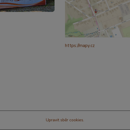
https://mapy.cz
/turisticka?
q=%C4%8CESK%C3%81%20t
ebov%C3%A1%20prokopova%
ource=addr&id=11130520&ds=1
321265&y=49.9101587&z=18
Upravit sběr cookies.