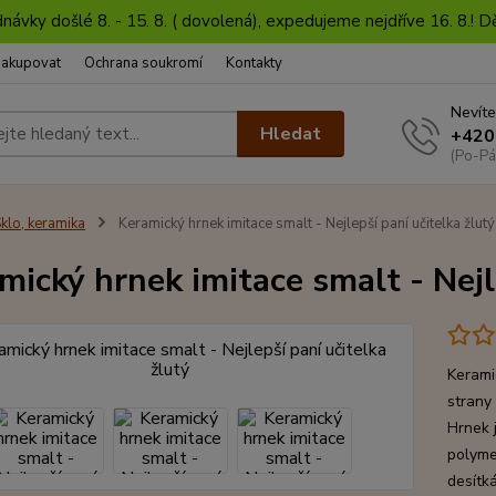
dnávky došlé 8. - 15. 8. ( dovolená), expedujeme nejdříve 16. 8.!
nakupovat
Ochrana soukromí
Kontakty
Nevíte
Hledat
+420
(Po-Pá
klo, keramika
Keramický hrnek imitace smalt - Nejlepší paní učitelka žlutý
mický hrnek imitace smalt - Nejl
Kerami
strany 
Hrnek j
polyme
desítk