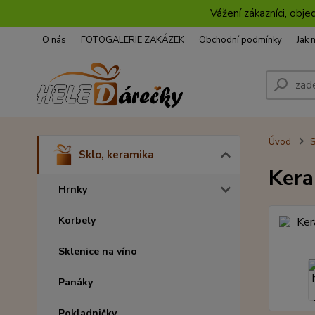
Vážení zákazníci, obje
O nás
FOTOGALERIE ZAKÁZEK
Obchodní podmínky
Jak 
Úvod
S
Sklo, keramika
Kera
Hrnky
Korbely
Sklenice na víno
Panáky
Pokladničky