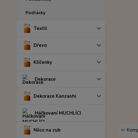
Podtácky
Textil
Dřevo
Klíčenky
Dekorace
Dekorace Kanzashi
Háčkovaní MUCHLÍCI
Něco na zub
Kompl