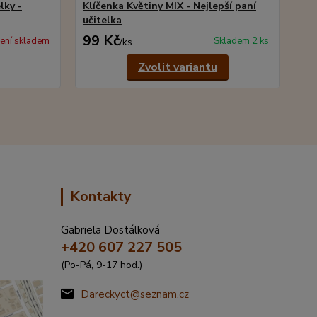
lky -
Klíčenka Květiny MIX - Nejlepší paní
učitelka
99 Kč
ení skladem
Skladem 2 ks
/
ks
Zvolit variantu
Kontakty
Gabriela Dostálková
+420 607 227 505
(Po-Pá, 9-17 hod.)
Dareckyct@seznam.cz