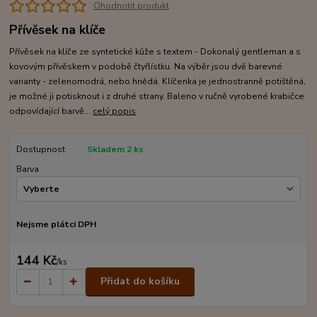
Ohodnotit produkt
Přívěsek na klíče
Přívěsek na klíče ze syntetické kůže s textem - Dokonalý gentleman a s
kovovým přívěskem v podobě čtyřlístku. Na výběr jsou dvě barevné
varianty - zelenomodrá, nebo hnědá. Klíčenka je jednostranně potištěná,
je možné ji potisknout i z druhé strany. Baleno v ručně vyrobené krabičce
odpovídající barvě...
celý popis
Dostupnost
Skladem 2 ks
Barva
Nejsme plátci DPH
144 Kč
/
ks
Přidat do košíku