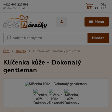
0
ks
+420 607 227 505
za
0 Kč
(Po-Pá, 9-17 hod.)
Menu
Hledat
Úvod
Klíčenky
Klíčenka kůže - Dokonalý gentleman
Klíčenka kůže - Dokonalý
gentleman