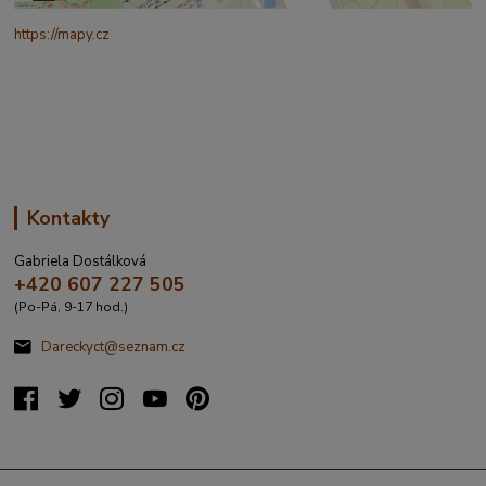
https://mapy.cz
/turisticka?
q=%C4%8CESK%C3%81%20t%C5%99ebov%C3%A1%20prokopo
va%20317&source=addr&id=11130520&ds=1&x=16.4321265&y=4
9.9101587&z=18
Kontakty
Gabriela Dostálková
+420 607 227 505
(Po-Pá, 9-17 hod.)
Dareckyct@seznam.cz