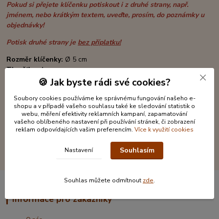
Pokud si přejete klíčenku potiskout i z druhé strany, např.
jménem, nebo krátkým textem, uveďte, prosím, do poznámky u
objednávky!
Potisk druhé strany je
bez příplatku!
Rozměr klíčenky:
Ø 5 cm
Tloušťka:
4 mm
Materiál:
syntetická kůže, čtyřlístek - kov
🍪 Jak byste rádi své cookies?
Rozměr krabičky:
12 x 6 cm
Soubory cookies používáme ke správnému fungování našeho e-
shopu a v případě vašeho souhlasu také ke sledování statistik o
webu, měření efektivity reklamních kampaní, zapamatování
vašeho oblíbeného nastavení při používání stránek, či zobrazení
reklam odpovídajících vašim preferencím.
Více k využití cookies
Souhlasím
Nastavení
Souhlas můžete odmítnout
zde
.
Informace pro zákazníky