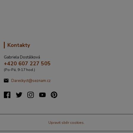
q=%C4%8CESK%C3%81%20t%C5%99ebov%C3%A1%20prokopo
va%20317&source=addr&id=11130520&ds=1&x=16.4321265&y=4
9.9101587&z=18
Kontakty
Gabriela Dostálková
+420 607 227 505
(Po-Pá, 9-17 hod.)
Dareckyct@seznam.cz
Upravit sběr cookies.