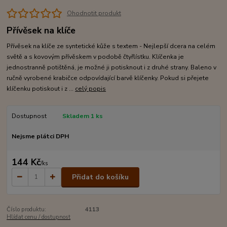
Ohodnotit produkt
Přívěsek na klíče
Přívěsek na klíče ze syntetické kůže s textem - Nejlepší dcera na celém
světě a s kovovým přívěskem v podobě čtyřlístku. Klíčenka je
jednostranně potištěná, je možné ji potisknout i z druhé strany. Baleno v
ručně vyrobené krabičce odpovídající barvě klíčenky. Pokud si přejete
klíčenku potiskout i z ...
celý popis
Dostupnost
Skladem 1 ks
Nejsme plátci DPH
144 Kč
/
ks
Přidat do košíku
Číslo produktu:
4113
Hlídat cenu / dostupnost