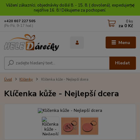
Vážení zákazníci, objednávky došlé 8. - 15. 8. ( dovolená), expedujeme
nejdříve 16. 8.! Děkujeme za pochopení.
0
ks
+420 607 227 505
za
0 Kč
(Po-Pá, 9-17 hod.)
Menu
Hledat
Úvod
Klíčenky
Klíčenka kůže - Nejlepší dcera
Klíčenka kůže - Nejlepší dcera