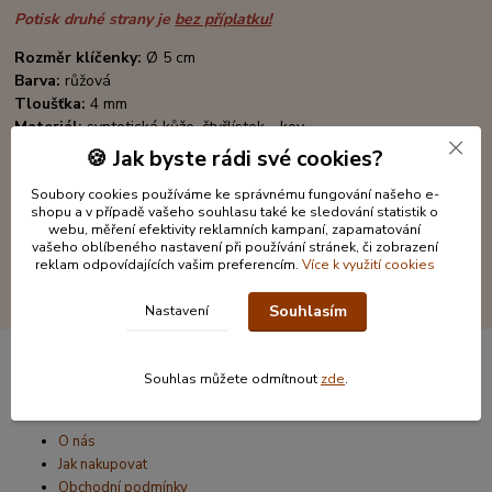
Potisk druhé strany je
bez příplatku!
Rozměr klíčenky:
Ø 5 cm
Barva:
růžová
Tloušťka:
4 mm
Materiál:
syntetická kůže, čtyřlístek - kov
Rozměr krabičky:
12 x 6 cm
🍪 Jak byste rádi své cookies?
Soubory cookies používáme ke správnému fungování našeho e-
shopu a v případě vašeho souhlasu také ke sledování statistik o
webu, měření efektivity reklamních kampaní, zapamatování
vašeho oblíbeného nastavení při používání stránek, či zobrazení
reklam odpovídajících vašim preferencím.
Více k využití cookies
Souhlasím
Nastavení
Souhlas můžete odmítnout
zde
.
Informace pro zákazníky
O nás
Jak nakupovat
Obchodní podmínky