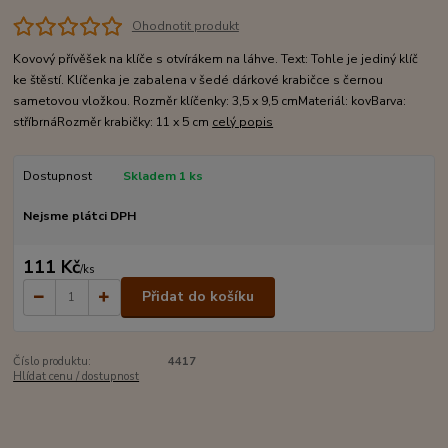
Ohodnotit produkt
Kovový přívěšek na klíče s otvírákem na láhve. Text: Tohle je jediný klíč
ke štěstí. Klíčenka je zabalena v šedé dárkové krabičce s černou
sametovou vložkou. Rozměr klíčenky: 3,5 x 9,5 cmMateriál: kovBarva:
stříbrnáRozměr krabičky: 11 x 5 cm
celý popis
Dostupnost
Skladem 1 ks
Nejsme plátci DPH
111 Kč
/
ks
Přidat do košíku
Číslo produktu:
4417
Hlídat cenu / dostupnost