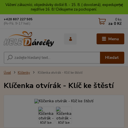
Vážení zákazníci, objednávky došlé 8. - 15. 8. ( dovolená), expedujeme
nejdříve 16. 8.! Děkujeme za pochopení.
0
ks
+420 607 227 505
za
0 Kč
(Po-Pá, 9-17 hod.)
Menu
Hledat
Úvod
Klíčenky
Klíčenka otvírák - Klíč ke štěstí
Klíčenka otvírák - Klíč ke štěstí