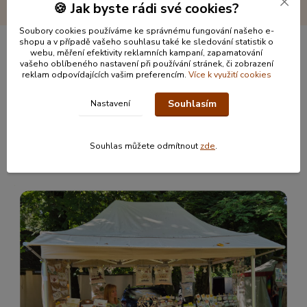
🍪 Jak byste rádi své cookies?
Soubory cookies používáme ke správnému fungování našeho e-
shopu a v případě vašeho souhlasu také ke sledování statistik o
webu, měření efektivity reklamních kampaní, zapamatování
Informace pro zákazníky
vašeho oblíbeného nastavení při používání stránek, či zobrazení
reklam odpovídajících vašim preferencím.
Více k využití cookies
O nás
Souhlasím
Nastavení
Jak nakupovat
Obchodní podmínky
Kontakty
Souhlas můžete odmítnout
zde
.