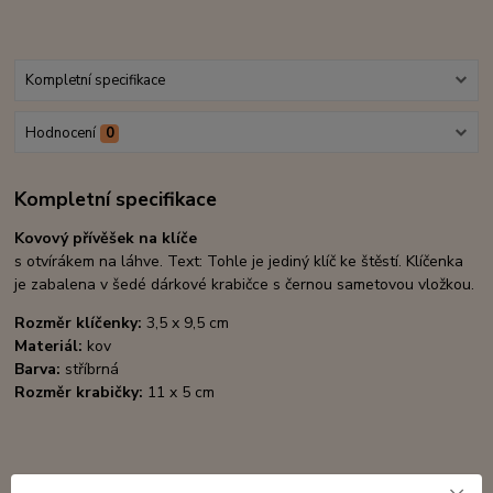
Kompletní specifikace
Hodnocení
0
Kompletní specifikace
Kovový přívěšek na klíče
s otvírákem na láhve. Text: Tohle je jediný klíč ke štěstí. Klíčenka
je zabalena v šedé dárkové krabičce s černou sametovou vložkou.
Rozměr klíčenky:
3,5 x 9,5 cm
Materiál:
kov
Barva:
stříbrná
Rozměr krabičky:
11 x 5 cm