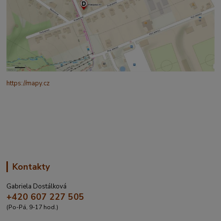
https://mapy.cz
/turisticka?
q=%C4%8CESK%C3%81%20t%C5%99ebov%C3%A1%20prokopo
va%20317&source=addr&id=11130520&ds=1&x=16.4321265&y=4
9.9101587&z=18
Kontakty
Gabriela Dostálková
+420 607 227 505
(Po-Pá, 9-17 hod.)