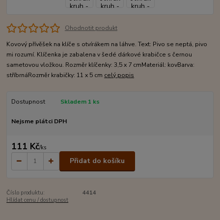
Ohodnotit produkt
Kovový přívěšek na klíče s otvírákem na láhve. Text: Pivo se neptá, pivo
mi rozumí. Klíčenka je zabalena v šedé dárkové krabičce s černou
sametovou vložkou. Rozměr klíčenky: 3,5 x 7 cmMateriál: kovBarva:
stříbrnáRozměr krabičky: 11 x 5 cm
celý popis
Dostupnost
Skladem 1 ks
Nejsme plátci DPH
111 Kč
/
ks
Přidat do košíku
Číslo produktu:
4414
Hlídat cenu / dostupnost