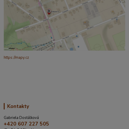
https://mapy.cz
/turisticka?
q=%C4%8CESK%C3%81%20t%C5%99ebov%C3%A1%20prokopo
va%20317&source=addr&id=11130520&ds=1&x=16.4321265&y=4
9.9101587&z=18
Kontakty
Gabriela Dostálková
+420 607 227 505