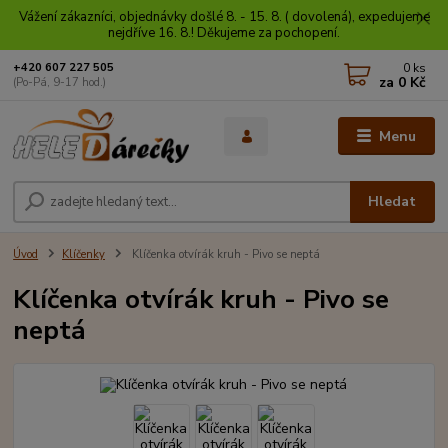
Vážení zákazníci, objednávky došlé 8. - 15. 8. ( dovolená), expedujeme
nejdříve 16. 8.! Děkujeme za pochopení.
0
ks
+420 607 227 505
za
0 Kč
(Po-Pá, 9-17 hod.)
Menu
Hledat
Úvod
Klíčenky
Klíčenka otvírák kruh - Pivo se neptá
Klíčenka otvírák kruh - Pivo se
neptá