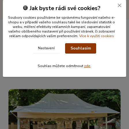
🍪 Jak byste rádi své cookies?
Soubory cookies používáme ke správnému fungování našeho e-
shopu a v případě vašeho souhlasu také ke sledování statistik o
webu, měření efektivity reklamních kampaní, zapamatování
vašeho oblíbeného nastavení při používání stránek, či zobrazení
Informace pro zákazníky
reklam odpovídajících vašim preferencím.
Více k využití cookies
Souhlasím
Nastavení
O nás
Jak nakupovat
Obchodní podmínky
Souhlas můžete odmítnout
zde
.
Kontakty