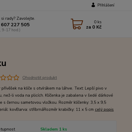
Přihlášení
 si rady? Zavolejte.
0
ks
 607 227 505
za
0 Kč
, 9-17 hod.)
ku
Ohodnotit produkt
přívěšek na klíče s otvírákem na láhve. Text: Lepší pivo v
u, než-li voda na plicích. Klíčenka je zabalena v šedé dárkové
ce s černou sametovou vložkou. Rozměr klíčenky: 3,5 x 9,5
riál: kovBarva: stříbrnáRozměr krabičky: 11 x 5 cm
celý popis
tupnost
Skladem 1 ks