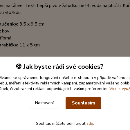
em na láhve. Text: Lepší pivo v žaludku, než-li voda na plicích. K
u vložkou.
líčenky:
3,5 x 9,5 cm
:
kov
říbrná
krabičky:
11 x 5 cm
🍪 Jak byste rádi své cookies?
žíváme ke správnému fungování našeho e-shopu a v případě vašeho s
 webu, měření efektivity reklamních kampaní, zapamatování vašeho oblí
ránek, či zobrazení reklam odpovídajících vašim preferencím.
Více k využ
Souhlasím
Nastavení
Souhlas můžete odmítnout
zde
.