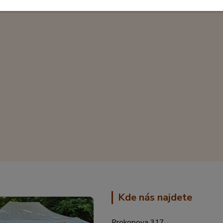
Kde nás najdete
Prokopova 317