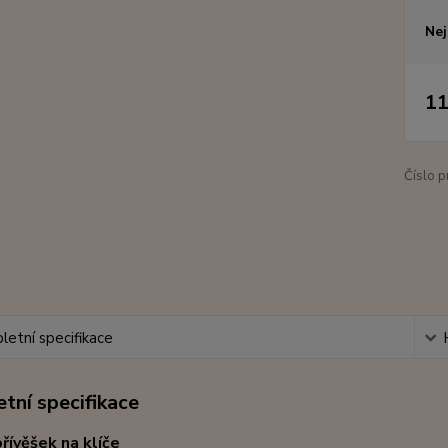
Nej
11
Číslo p
etní specifikace
tní specifikace
řívěšek na klíče