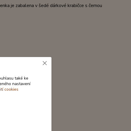
líčenka je zabalena v šedé dárkové krabičce s černou
ouhlasu také ke
beného nastavení
ití cookies