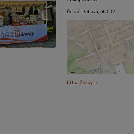
Česká Třebová, 560 02
https://mapy.cz
/turisticka?
q=%C4%8CESK%C3%81%20t
ebov%C3%A1%20prokopova%
ource=addr&id=11130520&ds=1
321265&y=49.9101587&z=18