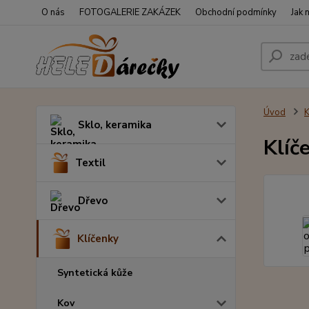
O nás
FOTOGALERIE ZAKÁZEK
Obchodní podmínky
Jak 
Úvod
K
Sklo, keramika
Klíč
Textil
Dřevo
Klíčenky
Syntetická kůže
Kov