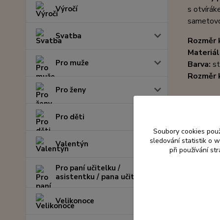
Výročí
s otvírák
sametovo
Svatba
Rozměr k
Materiál
Pro muže
Barva:
st
Rozměr 
Pro ženy
Pro děti
Soubory cookies pou
sledování statistik o
Valentýn
při používání st
Pro paní učitelku /
asistentku / pana učitele
Velikonoce