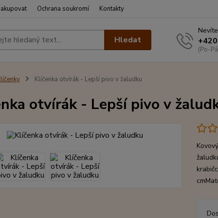
nakupovat
Ochrana soukromí
Kontakty
Nevíte
Hledat
+420
(Po-Pá
líčenky
Klíčenka otvírák - Lepší pivo v žaludku
enka otvírák - Lepší pivo v žalud
Kovový 
žaludk
krabič
cmMate
Dos