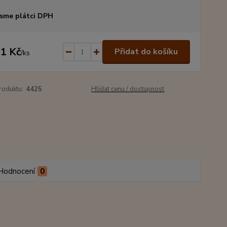
sme plátci DPH
1 Kč
Přidat do košíku
/
ks
roduktu:
4425
Hlídat cenu / dostupnost
Hodnocení
0