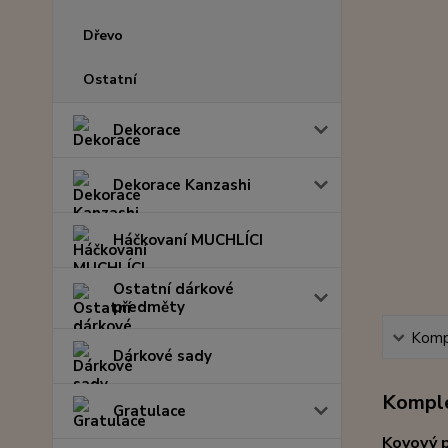
Dřevo
Ostatní
Dekorace
Dekorace Kanzashi
Háčkovaní MUCHLÍCI
Ostatní dárkové
předměty
Kompl
Dárkové sady
Komple
Gratulace
Kovový p