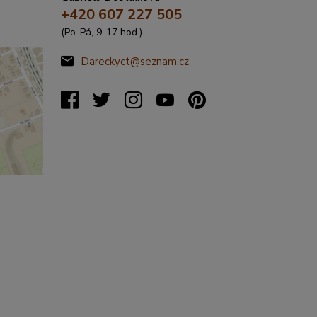
+420 607 227 505
(Po-Pá, 9-17 hod.)
Dareckyct@seznam.cz
%C5%99
20317&s
&x=16.4