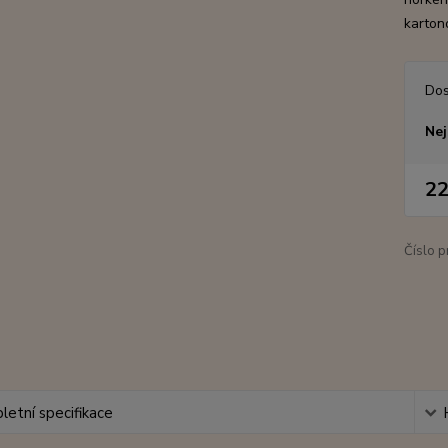
kartono
Dos
Nej
22
Číslo p
etní specifikace