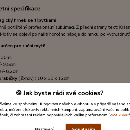
tní specifikace
gický hrnek se třpytkami
ně potištěný profesionální sublimací. Z přední strany text: Krásn
Motiv se objeví po nalití horkého nápoje do hrnku, po vychladnut
 určen pro ruční mytí!
330ml
/- 9,5cm
+/- 8,2cm
krabičky
( šxhxv) : 10 x 10 x 12cm
🍪 Jak byste rádi své cookies?
žíváme ke správnému fungování našeho e-shopu a v případě vašeho s
 webu, měření efektivity reklamních kampaní, zapamatování vašeho oblí
ránek, či zobrazení reklam odpovídajících vašim preferencím.
Více k využ
Souhlasím
Nastavení