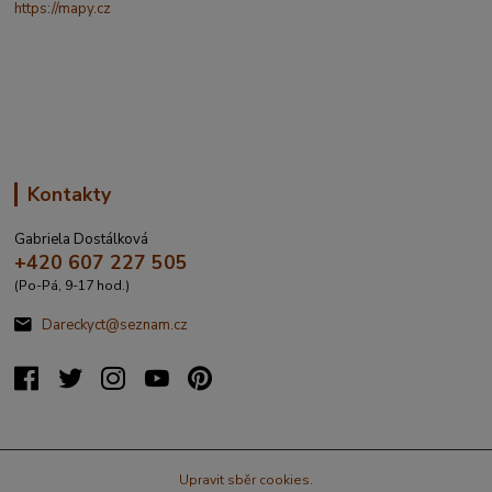
https://mapy.cz
/turisticka?
q=%C4%8CESK%C3%81%20t%C5%99ebov%C3%A1%20prokopo
va%20317&source=addr&id=11130520&ds=1&x=16.4321265&y=4
9.9101587&z=18
Kontakty
Gabriela Dostálková
+420 607 227 505
(Po-Pá, 9-17 hod.)
Dareckyct@seznam.cz
Upravit sběr cookies.