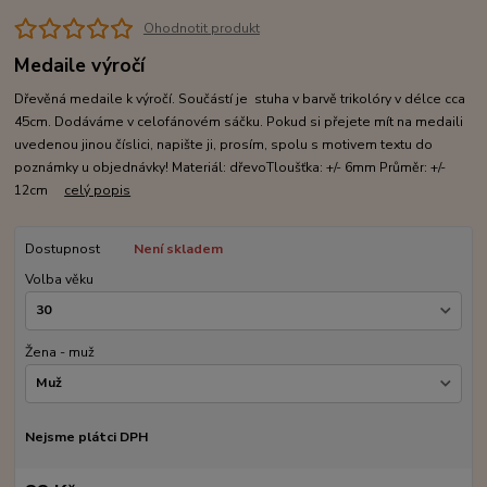
Ohodnotit produkt
Medaile výročí
Dřevěná medaile k výročí. Součástí je stuha v barvě trikolóry v délce cca
45cm. Dodáváme v celofánovém sáčku. Pokud si přejete mít na medaili
uvedenou jinou číslici, napište ji, prosím, spolu s motivem textu do
poznámky u objednávky! Materiál: dřevoTloušťka: +/- 6mm Průměr: +/-
12cm
celý popis
Dostupnost
Není skladem
Volba věku
Žena - muž
Nejsme plátci DPH