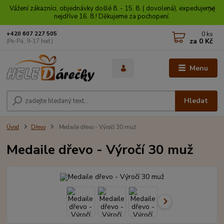
Vážení zákazníci, objednávky došlé 8. - 15. 8. ( dovolená), expedujeme
nejdříve 16. 8.! Děkujeme za pochopení.
0
ks
+420 607 227 505
za
0 Kč
(Po-Pá, 9-17 hod.)
Menu
Hledat
Úvod
Dřevo
Medaile dřevo - Výročí 30 muž
Medaile dřevo - Výročí 30 muž