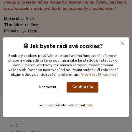
Pokud si přejete mít na medaili uvedenou jinou číslici, napište ji,
prosím, spolu s motivem textu do poznámky u objednávky!
Materiál:
dřevo
Tloušťka:
+/- 6mm
Průměr:
+/- 12cm
🍪 Jak byste rádi své cookies?
Soubory cookies používáme ke správnému fungování našeho e-
shopu a v případě vašeho souhlasu také ke sledování statistik o
webu, měření efektivity reklamních kampaní, zapamatování
vašeho oblíbeného nastavení při používání stránek, či zobrazení
reklam odpovídajících vašim preferencím.
Více k využití cookies
Souhlasím
Nastavení
Souhlas můžete odmítnout
zde
.
Informace pro zákazníky
O nás
Jak nakupovat