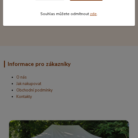
Souhlas můžete odmítnout
zde
.
Informace pro zákazníky
O nás
Jak nakupovat
Obchodní podmínky
Kontakty