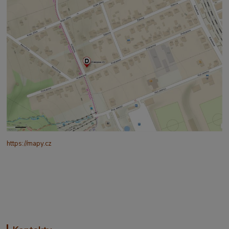
https://mapy.cz
/turisticka?
q=%C4%8CESK%C3%81%20t%C5%99ebov%C3%A1%20prokopo
va%20317&source=addr&id=11130520&ds=1&x=16.4321265&y=4
9.9101587&z=18