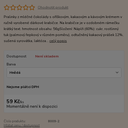
Ohodnotit produkt
Pralinky z mléčné čokolády s oříškovým, kakaovým a kávovým krémem v
ručně vyrobené dárkové krabičce. Na krabičce je v ozdobném rámečku
krátký text. hmotnost obsahu: 56gSložení: Náplň (60%): cukr, rostlinný
tuk (palmový řepkový v různém poměru), odtučněný kakaový prášek 12%,
sušená syrovátka, laktóza...
celý popis
Dostupnost
Není skladem
Barva
Nejsme plátci DPH
59 Kč
/
ks
Momentálně není k dispozici
Číslo produktu:
8009-2
Hlídat cenu / dostupnost