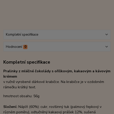
Kompletní specifikace
Hodnocení
0
Kompletní specifikace
Pralinky z mléčné čokolády s oříškovým, kakaovým a kávovým
krémem
v ručně vyrobené dárkové krabičce. Na krabičce je v ozdobném
rámečku krátký text.
hmotnost obsahu: 56
g
Složení:
Náplň (60%): cukr, rostlinný tuk (palmový řepkový v
různém poměru),
odtučněný kakaový prášek 12%, sušená