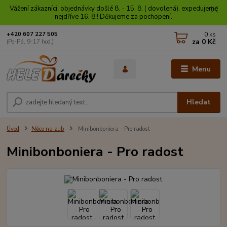
Vážení zákazníci, objednávky došlé 8. - 15. 8. ( dovolená), expedujeme
nejdříve 16. 8.! Děkujeme za pochopení.
0
ks
+420 607 227 505
za
0 Kč
(Po-Pá, 9-17 hod.)
Menu
Hledat
Úvod
Něco na zub
Minibonboniera - Pro radost
Minibonboniera - Pro radost