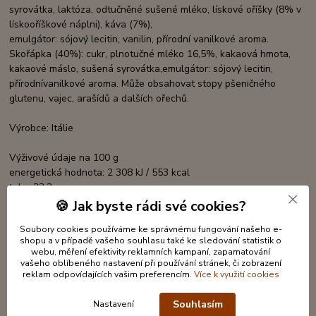
syrovátka, laktóza, odtučněné
sušené mléko, lískové oříšky (8% v
lískooříškové náplni), káva (7%),
emulgátor: sójový lecitin, vanilin, přírodní vanilkové aroma.
Skořápka (40%): cukr, plnotučné mléko 16,5%, kakaová hmota,
kakaové
máslo, sušená syrovátka,emulgátor: sójový lecitin,
přírodnívanilkové aroma.
Může obsahovat stopy pšeničného
glutenu, vajec,
arašídů a dalších ořechů.
Výrobce: Itálie
Výživové údaje na 100 g
energetická hodnota: 2 308 kJ / 553 kcal
tuky: 33,3 g
z toho nasycených: 18,6 g
🍪 Jak byste rádi své cookies?
sacharidy: 56,7g
Soubory cookies používáme ke správnému fungování našeho e-
z toho cukry: 54,5g
shopu a v případě vašeho souhlasu také ke sledování statistik o
bílkoviny: 4,8g
webu, měření efektivity reklamních kampaní, zapamatování
sůl: 0,52 g
vašeho oblíbeného nastavení při používání stránek, či zobrazení
reklam odpovídajících vašim preferencím.
Více k využití cookies
Rozměr krabičky ( šxhxv) : 6,5 x 3 x 7cm
Souhlasím
Nastavení