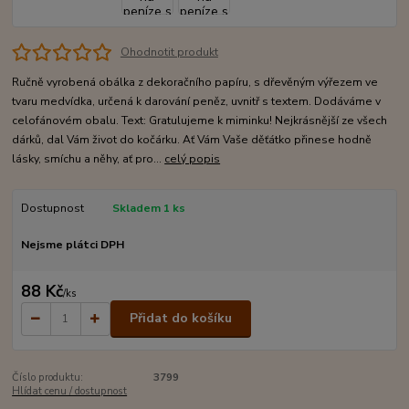
Ohodnotit produkt
Ručně vyrobená obálka z dekoračního papíru, s dřevěným výřezem ve
tvaru medvídka, určená k darování peněz, uvnitř s textem. Dodáváme v
celofánovém obalu. Text: Gratulujeme k miminku! Nejkrásnější ze všech
dárků, dal Vám život do kočárku. Ať Vám Vaše děťátko přinese hodně
lásky, smíchu a něhy, ať pro...
celý popis
Dostupnost
Skladem 1 ks
Nejsme plátci DPH
88 Kč
/
ks
Přidat do košíku
Číslo produktu:
3799
Hlídat cenu / dostupnost