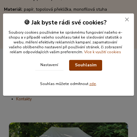
Materiál
: papír, topolová překližka, monofilová stuha
🍪 Jak byste rádi své cookies?
Soubory cookies používáme ke správnému fungování našeho e-
shopu a v případě vašeho souhlasu také ke sledování statistik o
webu, měření efektivity reklamních kampaní, zapamatování
vašeho oblíbeného nastavení při používání stránek, či zobrazení
reklam odpovídajících vašim preferencím.
Více k využití cookies
Souhlasím
Nastavení
Informace pro zákazníky
O nás
Souhlas můžete odmítnout
zde
.
Jak nakupovat
Obchodní podmínky
Kontakty