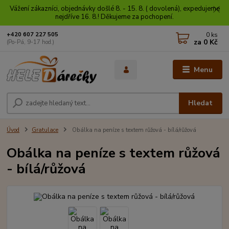
Vážení zákazníci, objednávky došlé 8. - 15. 8. ( dovolená), expedujeme
nejdříve 16. 8.! Děkujeme za pochopení.
0
ks
+420 607 227 505
za
0 Kč
(Po-Pá, 9-17 hod.)
Menu
Hledat
Úvod
Gratulace
Obálka na peníze s textem růžová - bílá/růžová
Obálka na peníze s textem růžová
- bílá/růžová