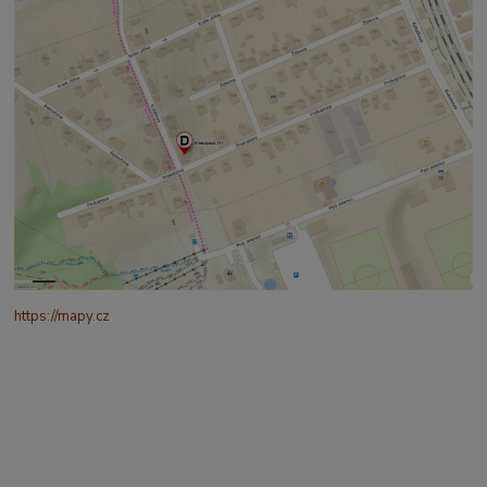
https://mapy.cz
/turisticka?
q=%C4%8CESK%C3%81%20t%C5%99ebov%C3%A1%20prokopo
va%20317&source=addr&id=11130520&ds=1&x=16.4321265&y=4
9.9101587&z=18