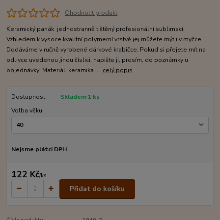
Ohodnotit produkt
Keramický panák jednostranně tištěný profesionální sublimací.
Vzhledem k vysoce kvalitní polymerní vrstvě jej můžete mýt i v myčce.
Dodáváme v ručně vyrobené dárkové krabičce. Pokud si přejete mít na
odlivce uvedenou jinou číslici, napište ji, prosím, do poznámky u
objednávky! Materiál: keramika ...
celý popis
Dostupnost
Skladem 1 ks
Volba věku
Nejsme plátci DPH
122 Kč
/
ks
Přidat do košíku