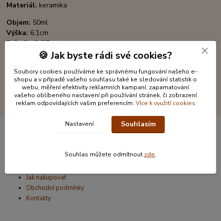
Materiál:
keramika
Objem:
50ml
Výška:
6,1cm
Průměr:
3,6/5cm
Rozměr krabičky
( šxhxv) : 5,2 x 5,2 x 6,5cm
🍪 Jak byste rádi své cookies?
Soubory cookies používáme ke správnému fungování našeho e-
shopu a v případě vašeho souhlasu také ke sledování statistik o
webu, měření efektivity reklamních kampaní, zapamatování
vašeho oblíbeného nastavení při používání stránek, či zobrazení
reklam odpovídajících vašim preferencím.
Více k využití cookies
Souhlasím
Nastavení
Informace pro zákazníky
Souhlas můžete odmítnout
zde
.
O nás
Jak nakupovat
Obchodní podmínky
Kontakty