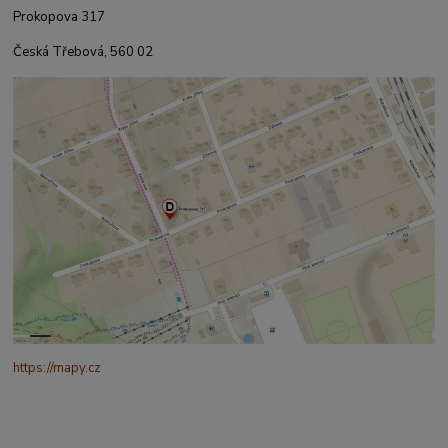
Prokopova 317
Česká Třebová, 560 02
https://mapy.cz
/turisticka?
q=%C4%8CESK%C3%81%20t%C5%99ebov%C3%A1%20prokopo
va%20317&source=addr&id=11130520&ds=1&x=16.4321265&y=4
9.9101587&z=18