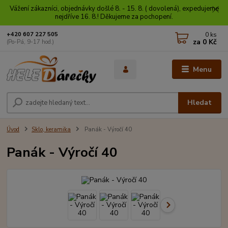
Vážení zákazníci, objednávky došlé 8. - 15. 8. ( dovolená), expedujeme
nejdříve 16. 8.! Děkujeme za pochopení.
0
ks
+420 607 227 505
za
0 Kč
(Po-Pá, 9-17 hod.)
Menu
Hledat
Úvod
Sklo, keramika
Panák - Výročí 40
Panák - Výročí 40