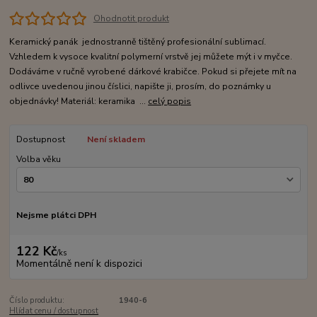
Ohodnotit produkt
Keramický panák jednostranně tištěný profesionální sublimací.
Vzhledem k vysoce kvalitní polymerní vrstvě jej můžete mýt i v myčce.
Dodáváme v ručně vyrobené dárkové krabičce. Pokud si přejete mít na
odlivce uvedenou jinou číslici, napište ji, prosím, do poznámky u
objednávky! Materiál: keramika ...
celý popis
Dostupnost
Není skladem
Volba věku
Nejsme plátci DPH
122 Kč
/
ks
Momentálně není k dispozici
Číslo produktu:
1940-6
Hlídat cenu / dostupnost