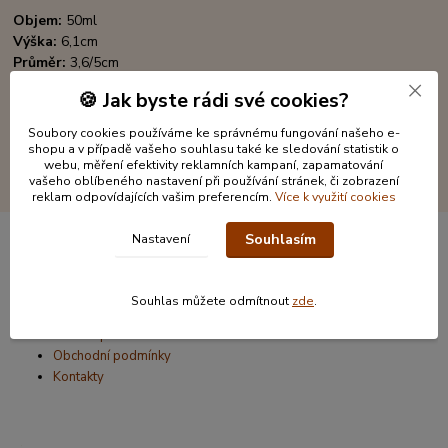
Objem:
50ml
Výška:
6,1cm
Průměr:
3,6/5cm
Rozměr krabičky
( šxhxv) : 5,2 x 5,2 x 6,5cm
🍪 Jak byste rádi své cookies?
Soubory cookies používáme ke správnému fungování našeho e-
shopu a v případě vašeho souhlasu také ke sledování statistik o
webu, měření efektivity reklamních kampaní, zapamatování
vašeho oblíbeného nastavení při používání stránek, či zobrazení
reklam odpovídajících vašim preferencím.
Více k využití cookies
Souhlasím
Nastavení
Informace pro zákazníky
Souhlas můžete odmítnout
zde
.
O nás
Jak nakupovat
Obchodní podmínky
Kontakty