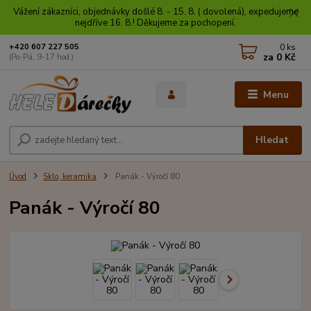
Vážení zákazníci, objednávky došlé 8. - 15. 8. ( dovolená), expedujeme
nejdříve 16. 8.! Děkujeme za pochopení.
0
ks
+420 607 227 505
za
0 Kč
(Po-Pá, 9-17 hod.)
Menu
Hledat
Úvod
Sklo, keramika
Panák - Výročí 80
Panák - Výročí 80