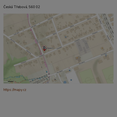
Česká Třebová, 560 02
https://mapy.cz
/turisticka?
q=%C4%8CESK%C3%81%20t%C5%99ebov%C3%A1%20prokopo
va%20317&source=addr&id=11130520&ds=1&x=16.4321265&y=4
9.9101587&z=18