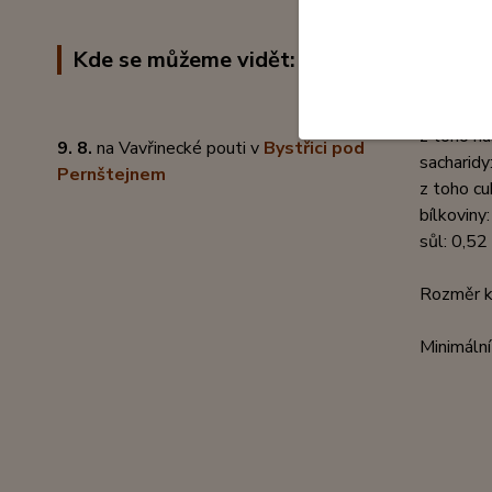
Výrobce: 
Kde se můžeme vidět:
Výživové
energetic
tuky: 33,
z toho na
9. 8.
na Vavřinecké pouti v
Bystřici pod
sacharidy
Pernštejnem
z toho cu
bílkoviny
sůl: 0,52
Rozměr kr
Minimální