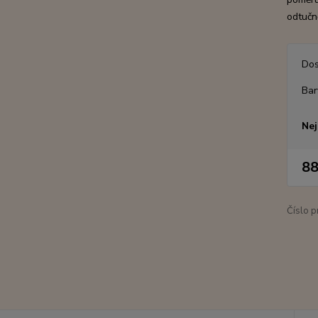
odtučn
Dos
Bar
Nej
88
Číslo p