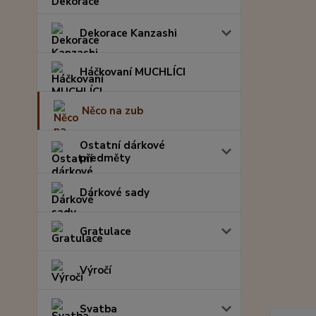
Dekorace Kanzashi
Háčkovaní MUCHLÍCI
Něco na zub
Ostatní dárkové
předměty
Dárkové sady
Gratulace
Výročí
Svatba