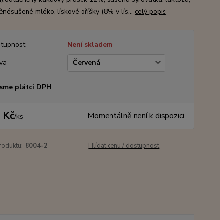
ěnésušené mléko, lískové oříšky (8% v lís...
celý popis
tupnost
Není skladem
va
sme plátci DPH
 Kč
Momentálně není k dispozici
/
ks
roduktu:
8004-2
Hlídat cenu / dostupnost