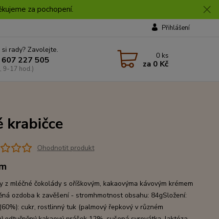
 Děkujeme za pochopení.
Přihlášení
 si rady? Zavolejte.
0
ks
 607 227 505
za
0 Kč
, 9-17 hod.)
é krabičce
Ohodnotit produkt
om
ky z mléčné čokolády s oříškovým, kakaovýma kávovým krémem
ěná ozdoba k zavěšení - stromhmotnost obsahu: 84gSložení:
(60%): cukr, rostlinný tuk (palmový řepkový v různém
),odtučněný kakaový prášek 12%, sušená syrovátka, laktóza,