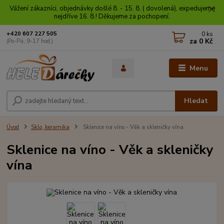
Vážení zákazníci, objednávky došlé 8. - 15. 8. ( dovolená), expedujeme
nejdříve 16. 8.! Děkujeme za pochopení.
0
ks
+420 607 227 505
za
0 Kč
(Po-Pá, 9-17 hod.)
Menu
Hledat
Úvod
Sklo, keramika
Sklenice na víno - Věk a skleničky vína
Sklenice na víno - Věk a skleničky
vína