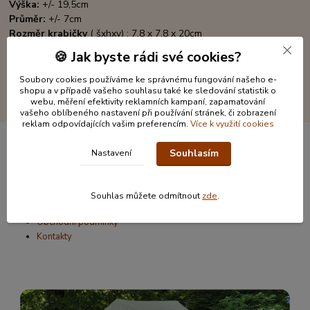
Výška:
+/- 19,5cm
Průměr:
+/- 7cm
Rozměr krabičky
( šxhxv) : 7,8 x 7,8 x 20cm
🍪 Jak byste rádi své cookies?
Soubory cookies používáme ke správnému fungování našeho e-
shopu a v případě vašeho souhlasu také ke sledování statistik o
webu, měření efektivity reklamních kampaní, zapamatování
vašeho oblíbeného nastavení při používání stránek, či zobrazení
reklam odpovídajících vašim preferencím.
Více k využití cookies
Souhlasím
Nastavení
Informace pro zákazníky
O nás
Souhlas můžete odmítnout
zde
.
Jak nakupovat
Obchodní podmínky
Kontakty