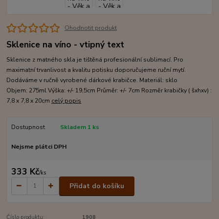
Ohodnotit produkt
Sklenice na víno - vtipný text
Sklenice z matného skla je tištěná profesionální sublimací. Pro
maximatní trvanlivost a kvalitu potisku doporučujeme ruční mytí.
Dodáváme v ručně vyrobené dárkové krabičce. Materiál: sklo
Objem: 275ml Výška: +/- 19,5cm Průměr: +/- 7cm Rozměr krabičky ( šxhxv) :
7,8 x 7,8 x 20cm
celý popis
Dostupnost
Skladem 1 ks
Nejsme plátci DPH
333 Kč
/
ks
Přidat do košíku
Číslo produktu:
1908