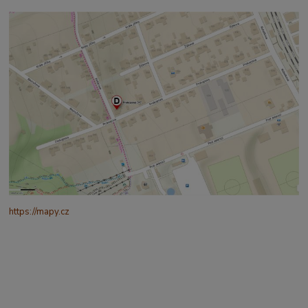
https://mapy.cz
/turisticka?
q=%C4%8CESK%C3%81%20t%C5%99ebov%C3%A1%20prokopo
va%20317&source=addr&id=11130520&ds=1&x=16.4321265&y=4
9.9101587&z=18