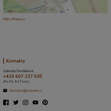
https://mapy.cz
/turisticka?
q=%C4%8CESK%C3%81%20t%C5%99ebov%C3%A1%20prokopo
va%20317&source=addr&id=11130520&ds=1&x=16.4321265&y=4
9.9101587&z=18
Kontakty
Gabriela Dostálková
+420 607 227 505
(Po-Pá, 9-17 hod.)
Dareckyct@seznam.cz