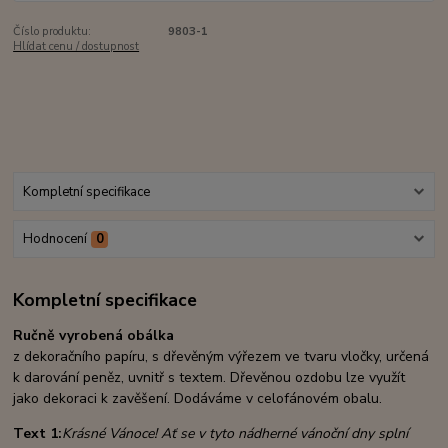
Číslo produktu:
9803-1
Hlídat cenu / dostupnost
Kompletní specifikace
Hodnocení
0
Kompletní specifikace
Ručně vyrobená obálka
z dekoračního papíru, s dřevěným výřezem ve tvaru vločky, určená
k darování peněz, uvnitř s textem. Dřevěnou ozdobu lze využít
jako dekoraci k zavěšení. Dodáváme v celofánovém obalu.
Text 1:
Krásné Vánoce! Ať se v tyto nádherné vánoční dny splní