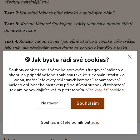
všechny nejtajnější sny.
Text 2:
Kouzelné Vánoce plné zázraků a splněných přání!
Text 3:
Krásné Vánoce!
Spokojené svátky vánoční a mnoho štěstí
do nového roku!
Text 4:
Kouzlo Vánoc, to není jen vůně skořice a vanilky, záře svíček,
bílý sníh,
ale především teplo domova, kouzlo okamžiku
a láska
našich nejbližších!
🍪 Jak byste rádi své cookies?
Rozměr obálky
: 10,5 x 20cm
Soubory cookies používáme ke správnému fungování našeho e-
shopu a v případě vašeho souhlasu také ke sledování statistik o
Materiál
: papír, topolová překližka, monofilová stuha, broušené
webu, měření efektivity reklamních kampaní, zapamatování
kamínky
vašeho oblíbeného nastavení při používání stránek, či zobrazení
reklam odpovídajících vašim preferencím.
Více k využití cookies
Souhlasím
Nastavení
Souhlas můžete odmítnout
zde
.