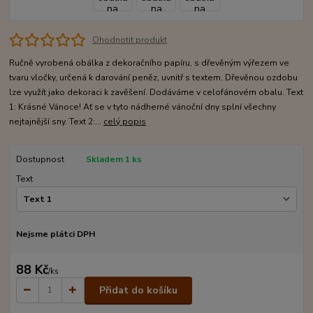
Ohodnotit produkt
Ručně vyrobená obálka z dekoračního papíru, s dřevěným výřezem ve
tvaru vločky, určená k darování peněz, uvnitř s textem. Dřevěnou ozdobu
lze využít jako dekoraci k zavěšení. Dodáváme v celofánovém obalu. Text
1: Krásné Vánoce! Ať se v tyto nádherné vánoční dny splní všechny
nejtajnější sny. Text 2:...
celý popis
Dostupnost
Skladem 1 ks
Text
Nejsme plátci DPH
88 Kč
/
ks
Přidat do košíku