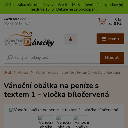
Vážení zákazníci, objednávky došlé 8. - 15. 8. ( dovolená), expedujeme
nejdříve 16. 8.! Děkujeme za pochopení.
0
ks
+420 607 227 505
za
0 Kč
(Po-Pá, 9-17 hod.)
Menu
Hledat
Úvod
Vánoce
Vánoční obálka na peníze s textem 1 - vločka bíločervená
Vánoční obálka na peníze s
textem 1 - vločka bíločervená