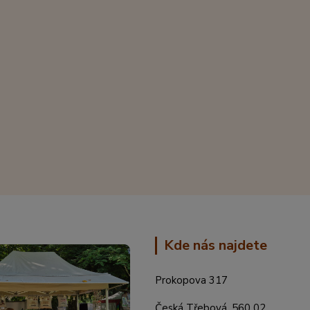
Kde nás najdete
Prokopova 317
Česká Třebová, 560 02