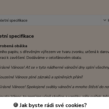
etní specifikace
tní specifikace
yrobená obálka
ního papíru, s dřevěným výřezem ve tvaru zvonku, určená k daro
raci k zavěšení. Dodáváme v celofánovém obalu.
rásné Vánoce! Ať se v tyto nádherné vánoční dny splní všechny 
ouzelné Vánoce plné zázraků a splněných přání!
Krásné Vánoce!
Spokojené svátky vánoční a mnoho štěstí do no
ouzlo Vánoc, to není jen vůně skořice a vanilky, záře svíček, bíl
ich nejbližších!
🍪 Jak byste rádi své cookies?