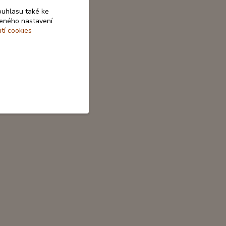
ouhlasu také ke
beného nastavení
ití cookies