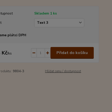
tupnost
Skladem 1 ks
t
sme plátci DPH
 Kč
Přidat do košíku
/
ks
roduktu:
9804-3
Hlídat cenu / dostupnost