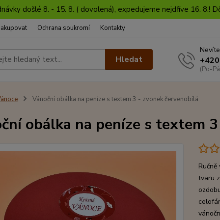
dnávky došlé 8. - 15. 8. ( dovolená), expedujeme nejdříve 16. 8.!
nakupovat
Ochrana soukromí
Kontakty
Nevíte
Hledat
+420
(Po-Pá
Vánoce
Vánoční obálka na peníze s textem 3 - zvonek červenobílá
ční obálka na peníze s textem 3
Ručně 
tvaru 
ozdobu
celofá
vánoční