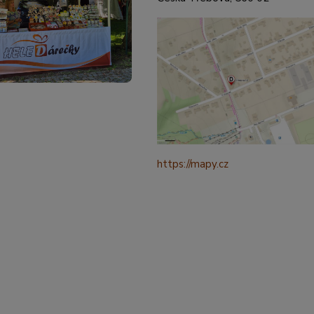
https://mapy.cz
/turisticka?
q=%C4%8CESK%C3%81%20t
ebov%C3%A1%20prokopova%
ource=addr&id=11130520&ds=1
321265&y=49.9101587&z=18