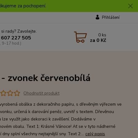
 Děkujeme za pochopení.
Přihlášení
 si rady? Zavolejte.
0
ks
 607 227 505
za
0 Kč
, 9-17 hod.)
 - zvonek červenobílá
Ohodnotit produkt
vyrobená obálka z dekoračního papíru, s dřevěným výřezem ve
zvonku, určená k darování peněz, uvnitř s textem. Dřevěnou
 lze využít jako dekoraci k zavěšení. Dodáváme v
novém obalu. Text 1: Krásné Vánoce! Ať se v tyto nádherné
 dny splní všechny nejtajnější sny. Text 2:...
celý popis