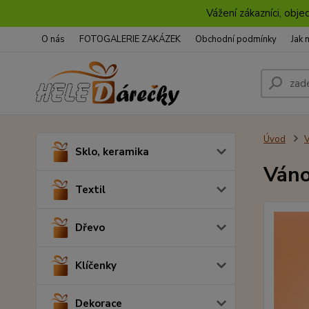
Vážení zákazníci, obje
O nás
FOTOGALERIE ZAKÁZEK
Obchodní podmínky
Jak 
Úvod
Sklo, keramika
Váno
Textil
Dřevo
Klíčenky
Dekorace