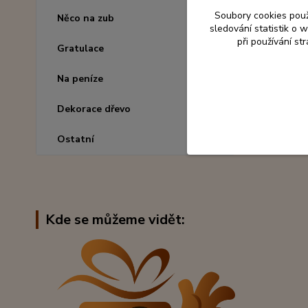
Rozměr 
Soubory cookies pou
Něco na zub
sledování statistik o
Materiál
při používání st
Gratulace
Na peníze
Dekorace dřevo
Ostatní
Kde se můžeme vidět: