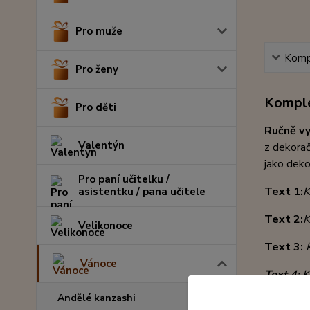
Pro muže
Kompl
Pro ženy
Komple
Pro děti
Ručně v
Valentýn
z dekorač
jako deko
Pro paní učitelku /
Text 1:
K
asistentku / pana učitele
Text 2:
K
Velikonoce
Text 3:
Vánoce
Text 4:
K
láska naš
Andělé kanzashi