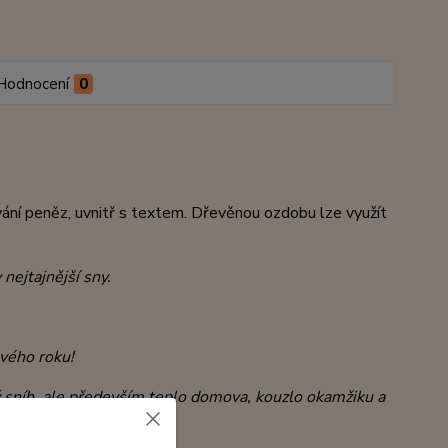
Hodnocení
0
vání peněz, uvnitř s textem. Dřevěnou ozdobu lze využít
nejtajnější sny.
vého roku!
ý sníh,
ale především teplo domova, kouzlo okamžiku
a