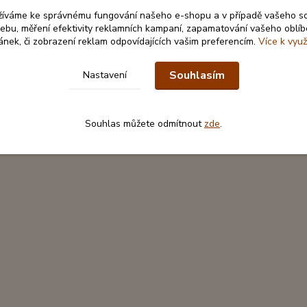
obálky
: 10,5 x 20cm
žíváme ke správnému fungování našeho e-shopu a v případě vašeho s
 webu, měření efektivity reklamních kampaní, zapamatování vašeho oblí
: papír, topolová překližka, monofilová stuha, broušené kamínky
ránek, či zobrazení reklam odpovídajících vašim preferencím.
Více k využ
Souhlasím
Nastavení
Souhlas můžete odmítnout
zde
.