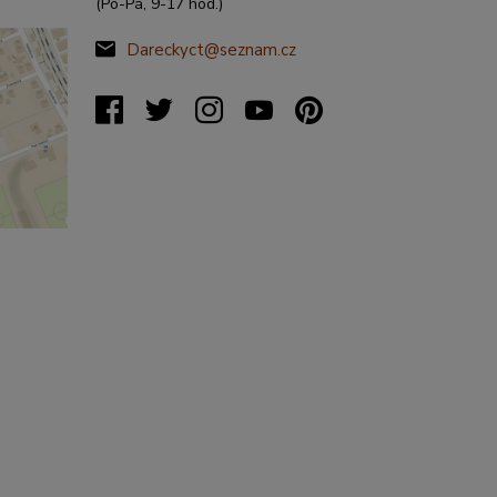
(Po-Pá, 9-17 hod.)
Dareckyct@seznam.cz
%C5%99
20317&s
&x=16.4