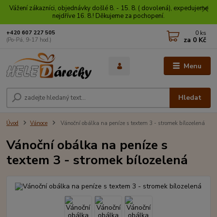
Vážení zákazníci, objednávky došlé 8. - 15. 8. ( dovolená), expedujeme
nejdříve 16. 8.! Děkujeme za pochopení.
0
ks
+420 607 227 505
za
0 Kč
(Po-Pá, 9-17 hod.)
Menu
Hledat
Úvod
Vánoce
Vánoční obálka na peníze s textem 3 - stromek bílozelená
Vánoční obálka na peníze s
textem 3 - stromek bílozelená