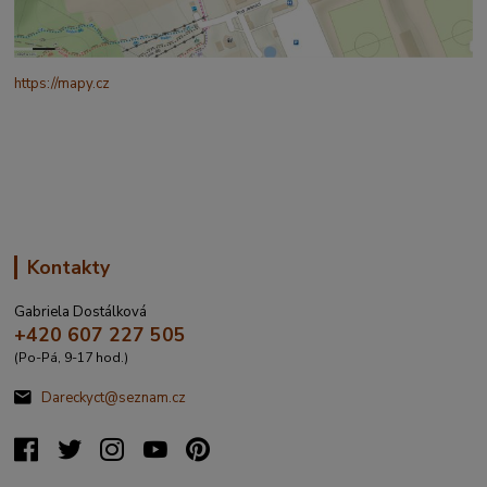
https://mapy.cz
/turisticka?
q=%C4%8CESK%C3%81%20t%C5%99ebov%C3%A1%20prokopo
va%20317&source=addr&id=11130520&ds=1&x=16.4321265&y=4
9.9101587&z=18
Kontakty
Gabriela Dostálková
+420 607 227 505
(Po-Pá, 9-17 hod.)
Dareckyct@seznam.cz