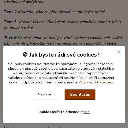
všechny nejtajnější sny.
Text 2:
Kouzelné Vánoce plné zázraků a splněných přání!
Text 3:
Krásné Vánoce!
Spokojené svátky vánoční a mnoho štěstí
do nového roku!
Text 4:
Kouzlo Vánoc, to není jen vůně skořice a vanilky, záře svíček,
bílý sníh,
ale především teplo domova, kouzlo okamžiku
a láska
našich nejbližších!
🍪 Jak byste rádi své cookies?
Rozměr obálky
: 10,5 x 20cm
Soubory cookies používáme ke správnému fungování našeho e-
shopu a v případě vašeho souhlasu také ke sledování statistik o
Materiál
: papír, topolová překližka, monofilová stuha, broušené
webu, měření efektivity reklamních kampaní, zapamatování
kamínky
vašeho oblíbeného nastavení při používání stránek, či zobrazení
reklam odpovídajících vašim preferencím.
Více k využití cookies
Souhlasím
Nastavení
Souhlas můžete odmítnout
zde
.