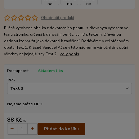
Ohodnotit produkt
Ručně vyrobená obálka z dekoračního papíru, s dřevěným výřezem ve
tvaru stromku, určená k darování peněz, uvnitř s textem. Dřevěnou
ozdobu lze využít jako dekoraci k zavěšení. Dodáváme v celofánovém
obalu. Text 1: Krásné Vánoce! Ať se v tyto nádherné vánoční dny splní
všechny nejtajnější sny. Text 2...
celý popis
Dostupnost
Skladem 1 ks
Text
Nejsme plátci DPH
88 Kč
/
ks
Přidat do košíku