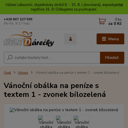
Vážení zákazníci, objednávky došlé 8. - 15. 8. ( dovolená), expedujeme
nejdříve 16. 8.! Děkujeme za pochopení.
0
ks
+420 607 227 505
za
0 Kč
(Po-Pá, 9-17 hod.)
Menu
Hledat
Úvod
Vánoce
Vánoční obálka na peníze s textem 1 - zvonek bílozelená
Vánoční obálka na peníze s
textem 1 - zvonek bílozelená