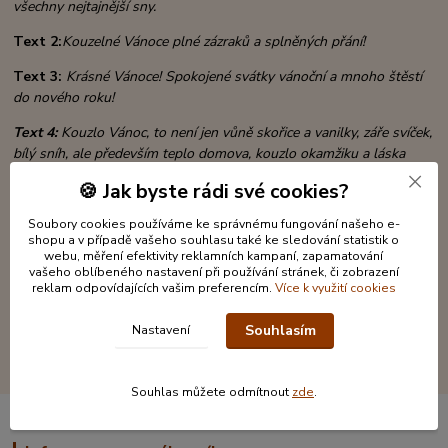
všechny nejtajnější sny.
Text 2:
Kouzelné Vánoce plné zázraků a splněných přání!
Text 3:
Krásné Vánoce!
Spokojené svátky vánoční a mnoho štěstí
do nového roku!
Text 4:
Kouzlo Vánoc, to není jen vůně skořice a vanilky, záře svíček,
bílý sníh,
ale především teplo domova, kouzlo okamžiku
a láska
našich nejbližších!
🍪 Jak byste rádi své cookies?
Rozměr obálky
: 10,5 x 20cm
Soubory cookies používáme ke správnému fungování našeho e-
shopu a v případě vašeho souhlasu také ke sledování statistik o
Materiál
: papír, topolová překližka, monofilová stuha, broušené
webu, měření efektivity reklamních kampaní, zapamatování
kamínky
vašeho oblíbeného nastavení při používání stránek, či zobrazení
reklam odpovídajících vašim preferencím.
Více k využití cookies
Souhlasím
Nastavení
Souhlas můžete odmítnout
zde
.