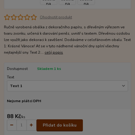
Ohodnotit produkt
Ručně vyrobená obálka z dekoračního papíru, s dřevěným výřezem ve
tvaru zvonku, určená k darování peněz, uvnitř s textem. Dřevěnou ozdobu
lze využít jako dekoraci k zavěšení. Dodáváme v celofánovém obalu. Text
1: Krásné Vánoce! Ať se v tyto nádherné vánoční dny splní všechny
nejtajnější sny. Text 2:...
celý popis
Dostupnost
Skladem 1 ks
Text
Nejsme plátci DPH
88 Kč
/
ks
Přidat do košíku