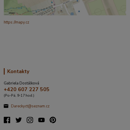
https://mapy.cz
/turisticka?
q=%C4%8CESK%C3%81%20t%C5%99ebov%C3%A1%20prokopo
va%20317&source=addr&id=11130520&ds=1&x=16.4321265&y=4
9.9101587&z=18
Kontakty
Gabriela Dostálková
+420 607 227 505
(Po-Pá, 9-17 hod.)
Dareckyct@seznam.cz