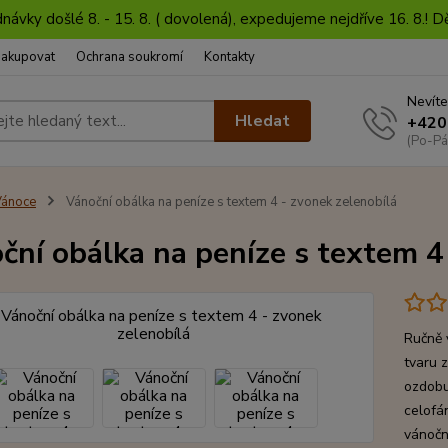
dnávky došlé 8. - 15. 8. ( dovolená), expedujeme nejdříve 16. 8.!
nakupovat
Ochrana soukromí
Kontakty
Nevíte
Hledat
+420
(Po-Pá
Vánoce
Vánoční obálka na peníze s textem 4 - zvonek zelenobílá
ční obálka na peníze s textem 4
Ručně 
tvaru 
ozdobu
celofá
vánoční