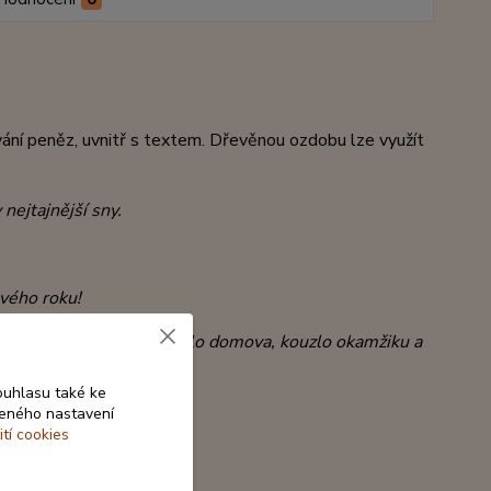
vání peněz, uvnitř s textem. Dřevěnou ozdobu lze využít
nejtajnější sny.
vého roku!
ý sníh,
ale především teplo domova, kouzlo okamžiku
a
ouhlasu také ke
beného nastavení
ití cookies