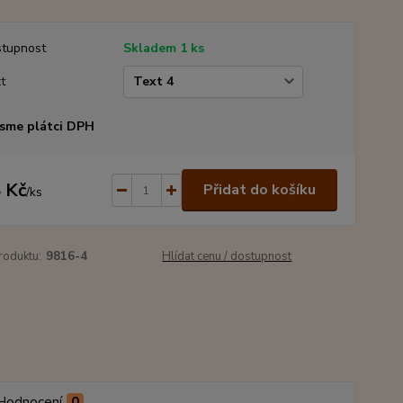
tupnost
Skladem 1 ks
t
sme plátci DPH
 Kč
Přidat do košíku
/
ks
roduktu:
9816-4
Hlídat cenu / dostupnost
Hodnocení
0