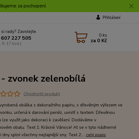
 Děkujeme za pochopení.
Přihlášení
 si rady? Zavolejte.
0
ks
 607 227 505
za
0 Kč
, 9-17 hod.)
 - zvonek zelenobílá
Ohodnotit produkt
vyrobená obálka z dekoračního papíru, s dřevěným výřezem ve
zvonku, určená k darování peněz, uvnitř s textem. Dřevěnou
 lze využít jako dekoraci k zavěšení. Dodáváme v
novém obalu. Text 1: Krásné Vánoce! Ať se v tyto nádherné
 dny splní všechny nejtajnější sny. Text 2:...
celý popis