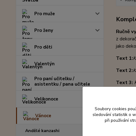
Pro muže
Komple
Pro ženy
Ručně v
z dekorač
jako deko
Pro děti
Text 1:
K
Valentýn
Text 2:
K
Pro paní učitelku /
Text 3:
asistentku / pana učitele
Text 4:
K
Velikonoce
láska naš
Soubory cookies pou
Rozměr 
sledování statistik o
Vánoce
při používání st
Materiál
Andělé kanzashi