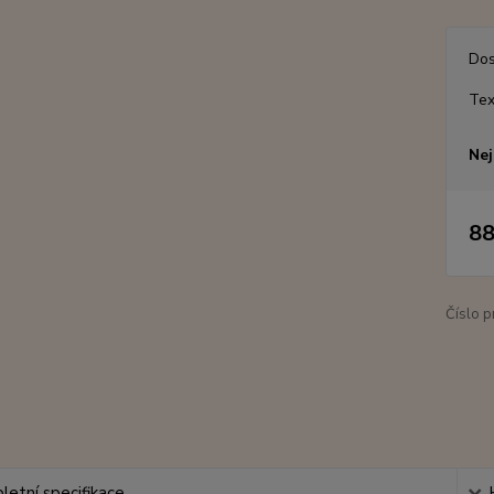
Dos
Tex
Nej
88
Číslo p
etní specifikace