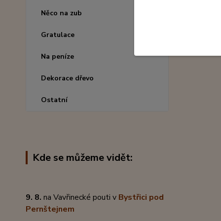
Něco na zub
Gratulace
Na peníze
Dekorace dřevo
Ostatní
Kde se můžeme vidět:
9. 8.
na Vavřinecké pouti v
Bystřici pod
Pernštejnem