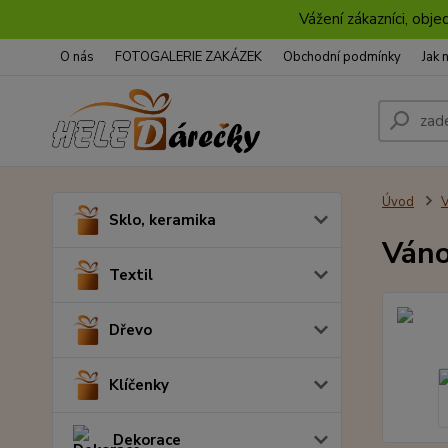
Vážení zákazníci, obje
O nás
FOTOGALERIE ZAKÁZEK
Obchodní podmínky
Jak 
Úvod
Sklo, keramika
Váno
Textil
Dřevo
Klíčenky
Dekorace