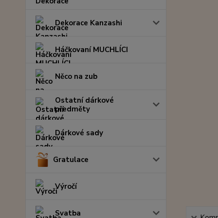
Dekorace Kanzashi
Háčkovaní MUCHLÍCI
Něco na zub
Ostatní dárkové
předměty
Dárkové sady
Gratulace
Výročí
Svatba
Kompl