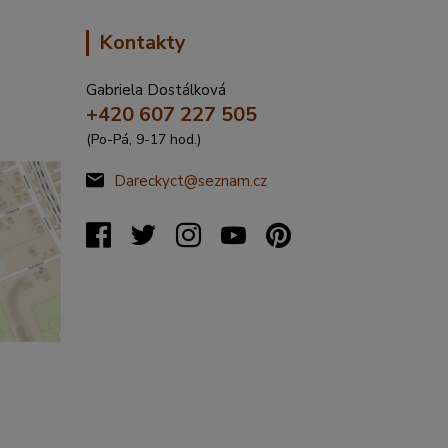
Kontakty
Gabriela Dostálková
+420 607 227 505
(Po-Pá, 9-17 hod.)
Dareckyct@seznam.cz
%C5%99
20317&s
&x=16.4