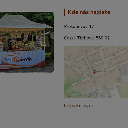
Kde nás najdete
Prokopova 317
Česká Třebová, 560 02
https://mapy.cz
/turisticka?
q=%C4%8CESK%C3%81%20t
ebov%C3%A1%20prokopova%
ource=addr&id=11130520&ds=1