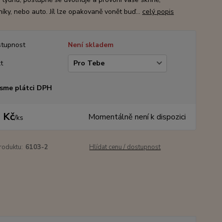
íky, nebo auto. Jíl lze opakovaně vonět buď...
celý popis
tupnost
Není skladem
t
sme plátci DPH
 Kč
Momentálně není k dispozici
/
ks
roduktu:
6103-2
Hlídat cenu / dostupnost