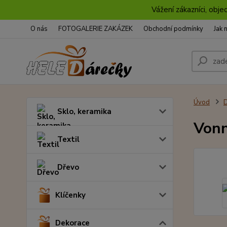
Vážení zákazníci, obje
O nás
FOTOGALERIE ZAKÁZEK
Obchodní podmínky
Jak 
Úvod
D
Sklo, keramika
Vonn
Textil
Dřevo
Klíčenky
Dekorace