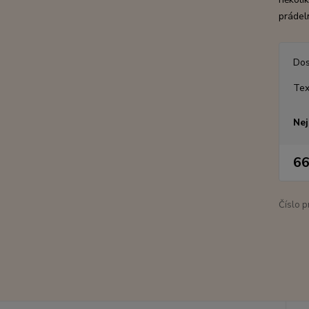
prádeln
Dos
Tex
Nej
66
Číslo p