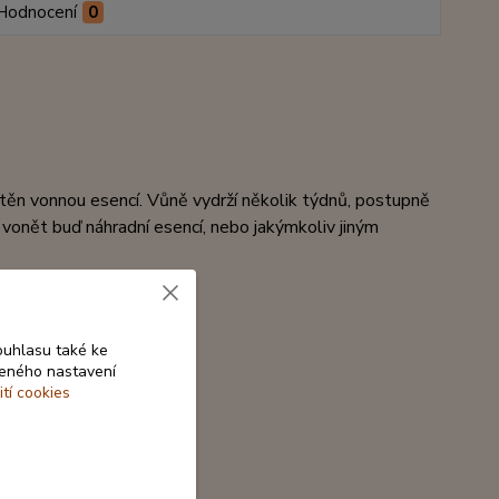
Hodnocení
0
uštěn vonnou esencí. Vůně vydrží několik týdnů, postupně
ě vonět buď náhradní esencí, nebo jakýmkoliv jiným
ouhlasu také ke
beného nastavení
ití cookies