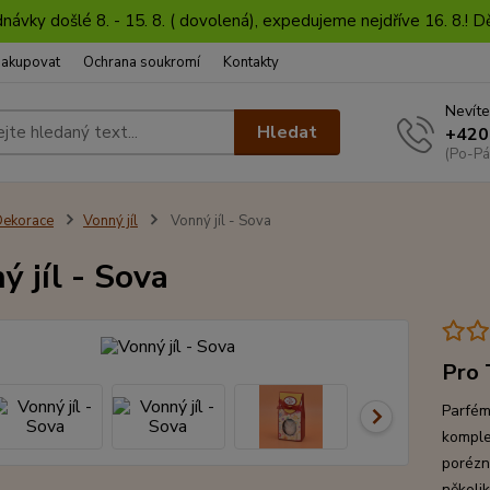
dnávky došlé 8. - 15. 8. ( dovolená), expedujeme nejdříve 16. 8.!
nakupovat
Ochrana soukromí
Kontakty
Nevíte
Hledat
+420
(Po-Pá
ekorace
Vonný jíl
Vonný jíl - Sova
ý jíl - Sova
Pro 
Parfém
komplet
porézn
několi