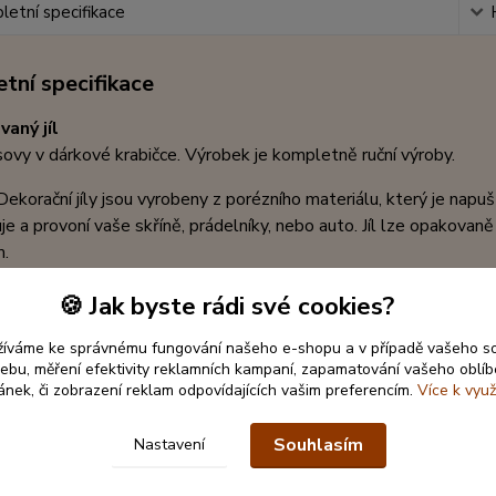
etní specifikace
tní specifikace
aný jíl
sovy v dárkové krabičce. Výrobek je kompletně ruční výroby.
ekorační jíly jsou vyrobeny z porézního materiálu, který je nap
je a provoní vaše skříně, prádelníky, nebo auto. Jíl lze opakovan
m.
vá kompozice:
Splendeur
🍪 Jak byste rádi své cookies?
:
dekorační jíl
žíváme ke správnému fungování našeho e-shopu a v případě vašeho s
- 4,5cm
 webu, měření efektivity reklamních kampaní, zapamatování vašeho oblí
ránek, či zobrazení reklam odpovídajících vašim preferencím.
Více k využ
 3,5cm
rabičky ( šxhxv) :
5 x 3,2 x 10cm
Souhlasím
Nastavení