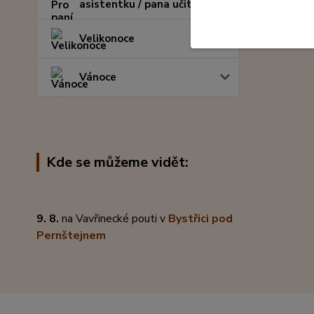
asistentku / pana učitele
Velikonoce
Vánoce
Kde se můžeme vidět:
9. 8.
na Vavřinecké pouti v
Bystřici pod
Pernštejnem