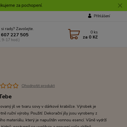
 Děkujeme za pochopení.
Přihlášení
 si rady? Zavolejte.
0
ks
 607 227 505
za
0 Kč
, 9-17 hod.)
Ohodnotit produkt
Tebe
ovaný jíl ve tvaru sovy v dárkové krabičce. Výrobek je
ně ruční výroby. Použití: Dekorační jíly jsou vyrobeny z
ího materiálu, který je napuštěn vonnou esencí. Vůně vydrží
k týdnů, postupně se uvolňuje a provoní vaše skříně,