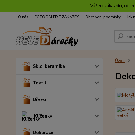
Vážení zákazníci, obje
O nás
FOTOGALERIE ZAKÁZEK
Obchodní podmínky
Jak 
Úvod
D
Sklo, keramika
Deko
Textil
Dřevo
Klíčenky
Dekorace