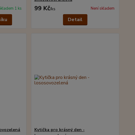
99 Kč
Skladem 1 ks
Není skladem
/
ks
šíku
Detail
žovozelená
Kytička pro krásný den -