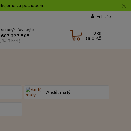
 Děkujeme za pochopení.
Přihlášení
 si rady? Zavolejte.
0
ks
 607 227 505
za
0 Kč
, 9-17 hod.)
Anděl malý