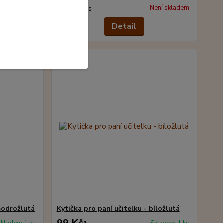
99 Kč
Skladem 1 ks
Není skladem
/
ks
šíku
Detail
 modrožlutá
Kytička pro paní učitelku - bíložlutá
99 Kč