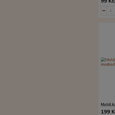
99 Kč
Motýl k
199 K