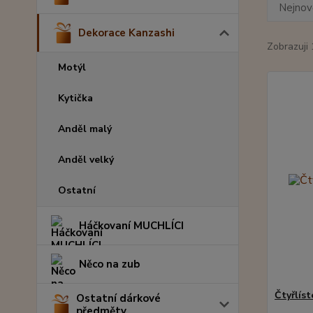
Nejnově
Dekorace Kanzashi
Zobrazuji 
Motýl
Kytička
Anděl malý
Anděl velký
Ostatní
Háčkovaní MUCHLÍCI
Něco na zub
Čtyřlís
Ostatní dárkové
předměty