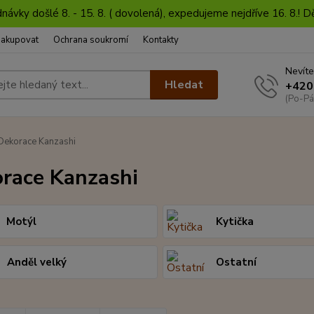
dnávky došlé 8. - 15. 8. ( dovolená), expedujeme nejdříve 16. 8.!
nakupovat
Ochrana soukromí
Kontakty
Nevíte
Hledat
+420
(Po-Pá
ekorace Kanzashi
race Kanzashi
Motýl
Kytička
Anděl velký
Ostatní