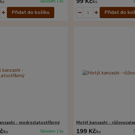
99 Kč
Skladem 1 ks
/
ks
/
ks
Přidat do košíku
Přidat do ko
anzashi - modrozlatostříbrný
Motýl kanzashi - růžovozele
č
199 Kč
Skladem 1 ks
/
ks
/
ks