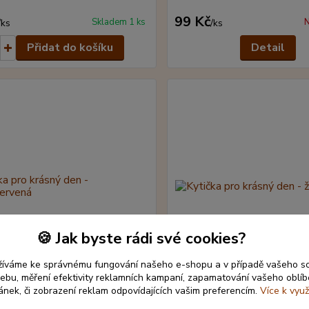
99 Kč
Skladem 1 ks
N
/
ks
/
ks
Přidat do košíku
Detail
🍪 Jak byste rádi své cookies?
žíváme ke správnému fungování našeho e-shopu a v případě vašeho s
 webu, měření efektivity reklamních kampaní, zapamatování vašeho oblí
ránek, či zobrazení reklam odpovídajících vašim preferencím.
Více k využ
 pro krásný den - růžovočervená
Kytička pro krásný den - žl