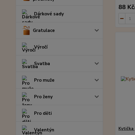
88 Kč
Dárkové sady
Gratulace
Výročí
Svatba
Pro muže
Pro ženy
Pro děti
Kytička
Valentýn