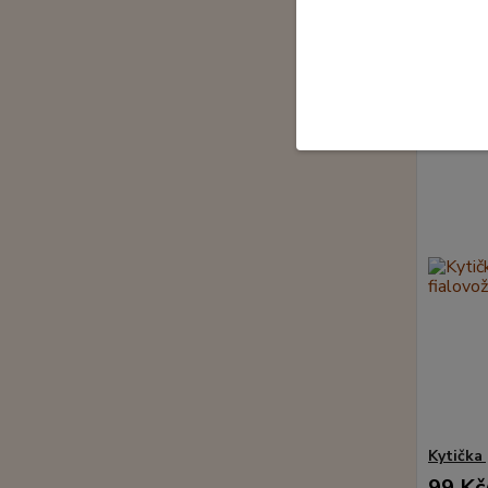
99 Kč
Kytička 
99 Kč