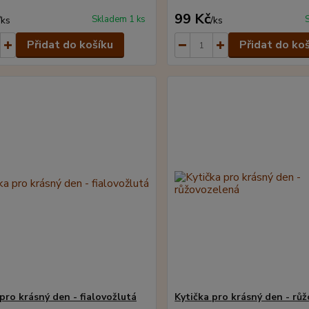
99 Kč
Skladem 1 ks
/
ks
/
ks
Přidat do košíku
Přidat do ko
pro krásný den - fialovožlutá
Kytička pro krásný den - rů