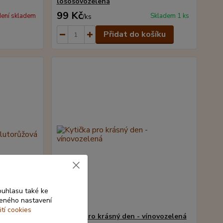
lososovozelená
99 Kč
ení skladem
Skladem 1 ks
/
ks
Přidat do košíku
ouhlasu také ke
beného nastavení
ití cookies
utorůžová
Kytička pro krásný den - vínovozelená