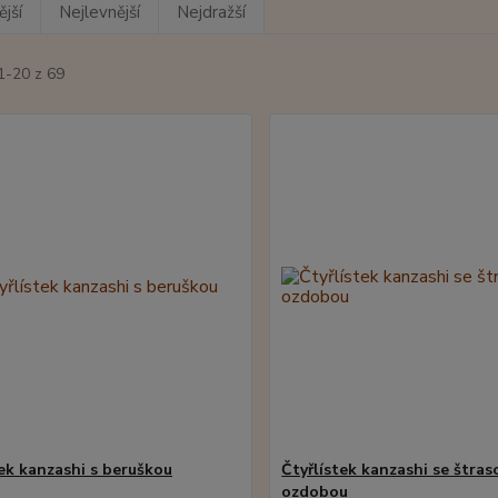
jší
Nejlevnější
Nejdražší
1-20 z 69
tek kanzashi s beruškou
Čtyřlístek kanzashi se štra
ozdobou