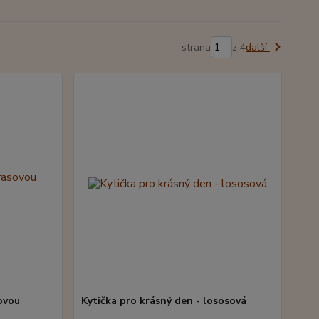
strana
z 4
další
sovou
Kytička pro krásný den - lososová