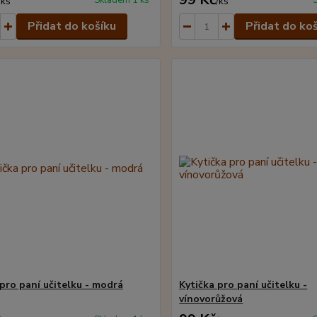
Skladem 1 ks
/
ks
/
ks
Přidat do košíku
Přidat do ko
 pro paní učitelku - modrá
Kytička pro paní učitelku -
vínovorůžová