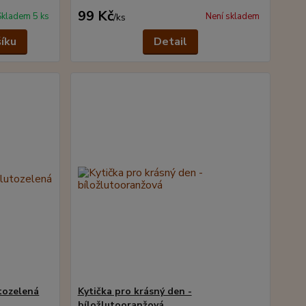
99 Kč
Skladem 5 ks
Není skladem
/
ks
šíku
Detail
utozelená
Kytička pro krásný den -
bíložlutooranžová