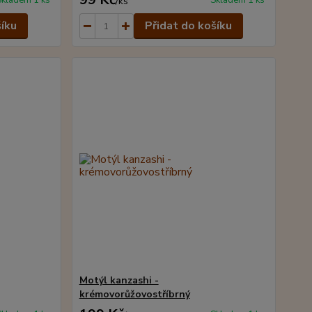
Skladem 1 ks
Skladem 1 ks
/
ks
šíku
Přidat do košíku
Motýl kanzashi -
krémovorůžovostříbrný