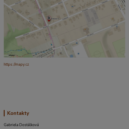
https://mapy.cz
/turisticka?
q=%C4%8CESK%C3%81%20t%C5%99ebov%C3%A1%20prokopo
va%20317&source=addr&id=11130520&ds=1&x=16.4321265&y=4
9.9101587&z=18
Kontakty
Gabriela Dostálková