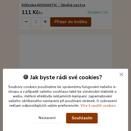
Klíčenka ROMANTIC - Skvělá sestra
111 Kč
Skladem 1 ks
/
ks
Přidat do košíku
🍪 Jak byste rádi své cookies?
Soubory cookies používáme ke správnému fungování našeho e-
shopu a v případě vašeho souhlasu také ke sledování statistik o
webu, měření efektivity reklamních kampaní, zapamatování
vašeho oblíbeného nastavení při používání stránek, či zobrazení
reklam odpovídajících vašim preferencím.
Více k využití cookies
Souhlasím
Nastavení
Klíčenka ROMANTIC - Nejlepší kamarádka