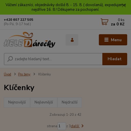
Vážení zákazníci, objednávky došlé 8. - 15. 8. ( dovolená), expedujeme
nejdříve 16. 8.! Děkujeme za pochopení.
0
ks
+420 607 227 505
za
0 Kč
(Po-Pá, 9-17 hod.)
Menu
Hledat
Úvod
Pro ženy
Klíčenky
Klíčenky
Nejnovější
Nejlevnější
Nejdražší
Zobrazuji 1-20 z 42
strana
z 3
další