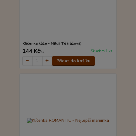
Klíčenka kůže - Miluji Tě (růžová)
144 Kč
Skladem 1 ks
/
ks
Přidat do košíku