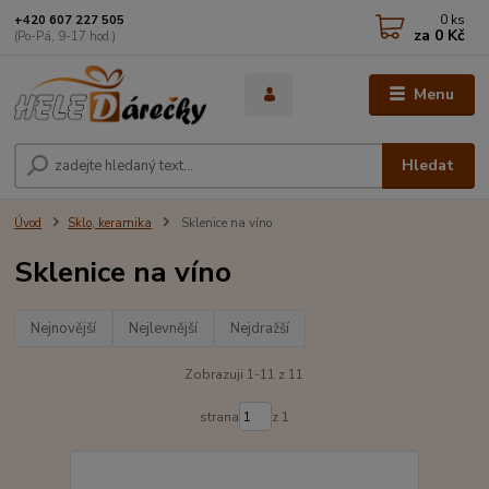
0
ks
+420 607 227 505
za
0 Kč
(Po-Pá, 9-17 hod.)
Menu
Hledat
Úvod
Sklo, keramika
Sklenice na víno
Sklenice na víno
Nejnovější
Nejlevnější
Nejdražší
Zobrazuji 1-11 z 11
strana
z 1