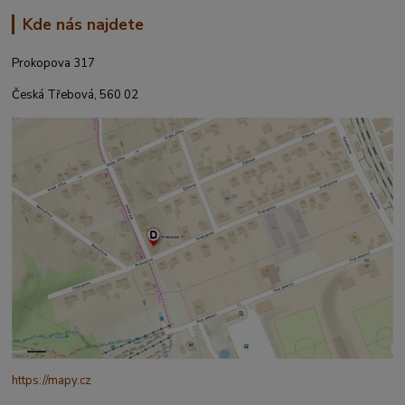
Kde nás najdete
Prokopova 317
Česká Třebová, 560 02
https://mapy.cz
/turisticka?
q=%C4%8CESK%C3%81%20t%C5%99ebov%C3%A1%20prokopo