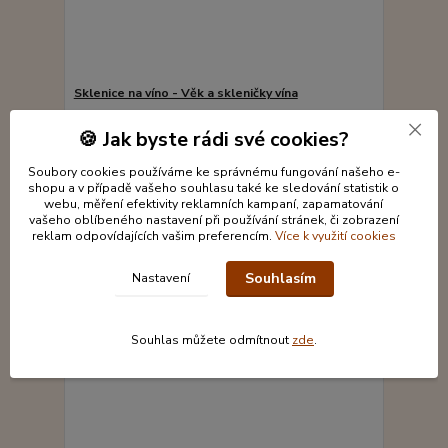
Sklenice na víno - Věk a skleničky vína
333 Kč
Skladem 1 ks
/
ks
🍪 Jak byste rádi své cookies?
Přidat do košíku
Soubory cookies používáme ke správnému fungování našeho e-
shopu a v případě vašeho souhlasu také ke sledování statistik o
webu, měření efektivity reklamních kampaní, zapamatování
vašeho oblíbeného nastavení při používání stránek, či zobrazení
reklam odpovídajících vašim preferencím.
Více k využití cookies
Souhlasím
Nastavení
Souhlas můžete odmítnout
zde
.