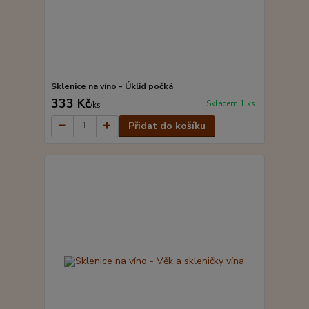
Sklenice na víno - Úklid počká
333 Kč
Skladem 1 ks
/
ks
Přidat do košíku