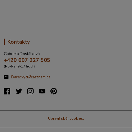
va%20317&source=addr&id=11130520&ds=1&x=16.4321265&y=4
9.9101587&z=18
Kontakty
Gabriela Dostálková
+420 607 227 505
(Po-Pá, 9-17 hod.)
Dareckyct@seznam.cz
Upravit sběr cookies.