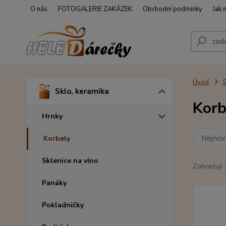
O nás
FOTOGALERIE ZAKÁZEK
Obchodní podmínky
Jak 
Úvod
S
Sklo, keramika
Korb
Hrnky
Nejnově
Korbely
Sklenice na víno
Zobrazuji 
Panáky
Pokladničky