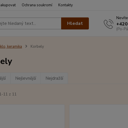
nakupovat
Ochrana soukromí
Kontakty
Nevíte
Hledat
+420
(Po-Pá
klo, keramika
Korbely
ely
jší
Nejlevnější
Nejdražší
1-11 z 11