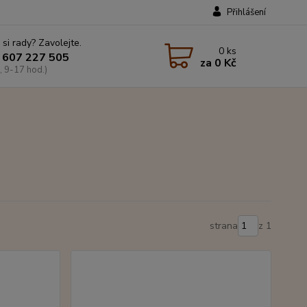
Přihlášení
 si rady? Zavolejte.
0
ks
 607 227 505
za
0 Kč
, 9-17 hod.)
strana
z 1