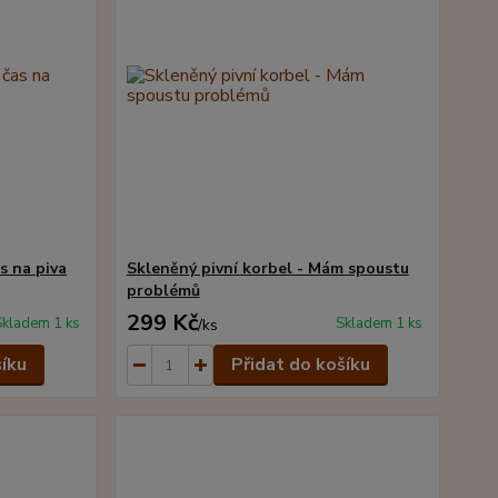
s na piva
Skleněný pivní korbel - Mám spoustu
problémů
299 Kč
Skladem 1 ks
Skladem 1 ks
/
ks
šíku
Přidat do košíku