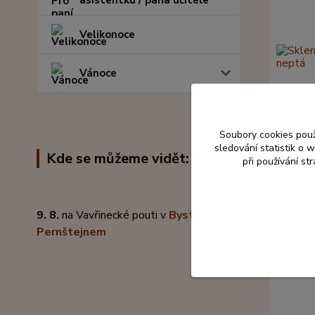
asistentku / pana učitele
Velikonoce
Vánoce
Soubory cookies pou
sledování statistik o
Kde se můžeme vidět:
při používání st
Skleněn
299 K
9. 8.
na Vavřinecké pouti v
Bystřici pod
Pernštejnem