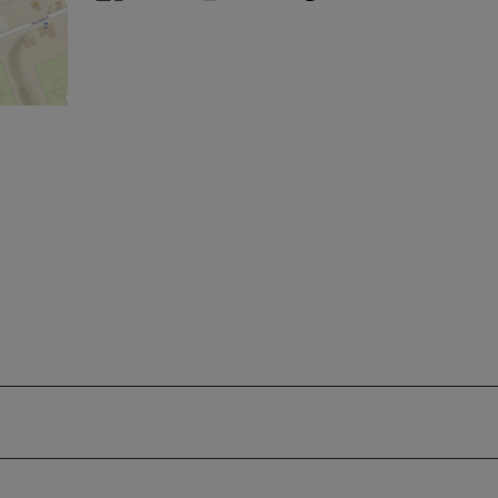
%C5%99
20317&s
&x=16.4