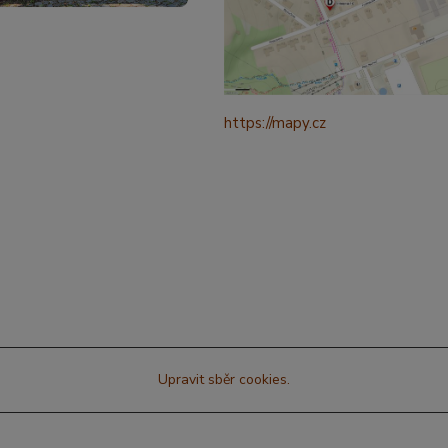
https://mapy.cz
/turisticka?
q=%C4%8CESK%C3%81%20t
ebov%C3%A1%20prokopova%
ource=addr&id=11130520&ds=1
321265&y=49.9101587&z=18
Upravit sběr cookies.