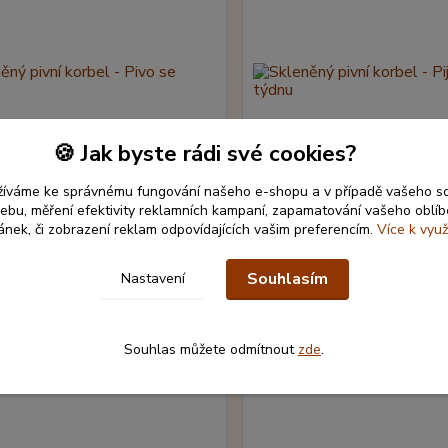
🍪 Jak byste rádi své cookies?
žíváme ke správnému fungování našeho e-shopu a v případě vašeho s
 webu, měření efektivity reklamních kampaní, zapamatování vašeho oblí
ránek, či zobrazení reklam odpovídajících vašim preferencím.
Více k využ
ý pivní korbel - Pivo se neptá
Skleněný pivní korbel - Piju 
týdnu
Souhlasím
Nastavení
č
299 Kč
Skladem 1 ks
/
ks
/
ks
Přidat do košíku
Přidat do ko
Souhlas můžete odmítnout
zde
.