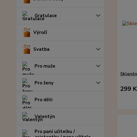
Gratulace
Výročí
Svatba
Pro muže
Skleněn
Pro ženy
299 K
Pro děti
Valentýn
Pro paní učitelku /