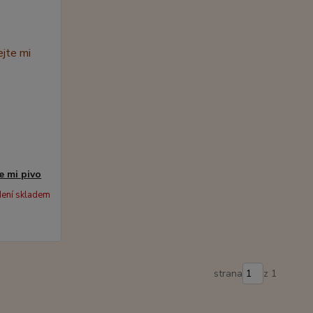
e mi pivo
ení skladem
strana
z 1