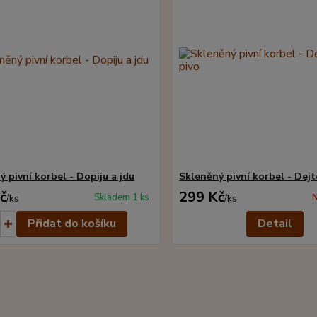
 pivní korbel - Dopiju a jdu
Skleněný pivní korbel - Dejt
č
299 Kč
Skladem 1 ks
N
/
ks
/
ks
Přidat do košíku
Detail