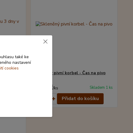
ouhlasu také ke
beného nastavení
ití cookies
3 dny v
Skleněný pivní korbel - Čas na pivo
299 Kč
Skladem 1 ks
Skladem 1 ks
/
ks
šíku
Přidat do košíku