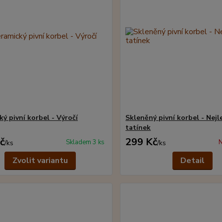
ý pivní korbel - Výročí
Skleněný pivní korbel - Nejl
tatínek
č
299 Kč
Skladem 3 ks
N
/
ks
/
ks
Zvolit variantu
Detail