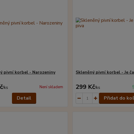
ý pivní korbel - Narozeniny
Skleněný pivní korbel - Je ča
č
299 Kč
Není skladem
/
ks
/
ks
Detail
Přidat do ko