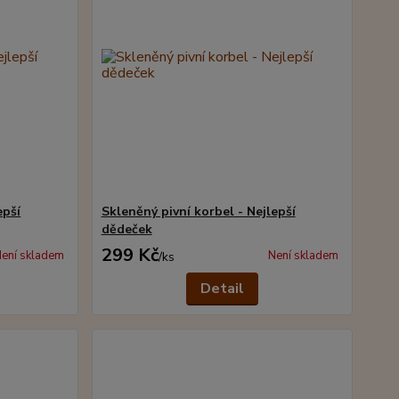
epší
Skleněný pivní korbel - Nejlepší
dědeček
299 Kč
ení skladem
Není skladem
/
ks
Detail