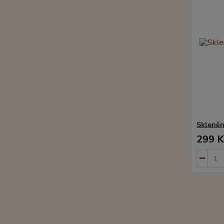
Skleněný
299 K