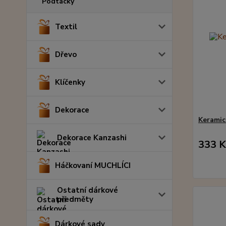
Podtácky
Textil
Dřevo
Klíčenky
Dekorace
Keramick
Dekorace Kanzashi
333 K
Háčkovaní MUCHLÍCI
Ostatní dárkové
předměty
Dárkové sady