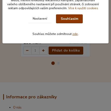
webu, měření efektivity reklamních kampaní, zapamatování
vašeho oblíbeného nastavení při používání stránek, či zobrazení
reklam odpovídajících vašim preferencím.
Více k využití cookies
Souhlasím
Nastavení
Keramický hrnek imitace smalt - Nejlepší
Klíčenka Kvě
Souhlas můžete odmítnout
zde
.
dcera
199 Kč
111 Kč
Skladem 1 ks
/
ks
/
ks
Přidat do košíku
Informace pro zákazníky
O nás