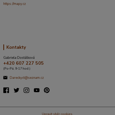
https://mapy.cz
/turisticka?
q=%C4%8CESK%C3%81%20t%C5%99ebov%C3%A1%20prokopo
va%20317&source=addr&id=11130520&ds=1&x=16.4321265&y=4
9.9101587&z=18
Kontakty
Gabriela Dostálková
+420 607 227 505
(Po-Pá, 9-17 hod.)
Dareckyct@seznam.cz
Upravit sběr cookies.