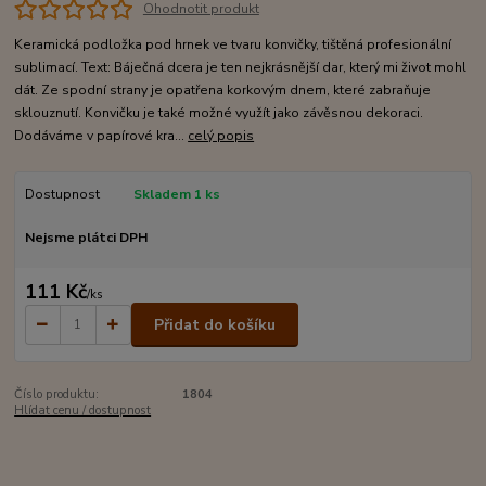
Ohodnotit produkt
Keramická podložka pod hrnek ve tvaru konvičky, tištěná profesionální
sublimací. Text: Báječná dcera je ten nejkrásnější dar, který mi život mohl
dát. Ze spodní strany je opatřena korkovým dnem, které zabraňuje
sklouznutí. Konvičku je také možné využít jako závěsnou dekoraci.
Dodáváme v papírové kra...
celý popis
Dostupnost
Skladem 1 ks
Nejsme plátci DPH
111 Kč
/
ks
Přidat do košíku
Číslo produktu:
1804
Hlídat cenu / dostupnost