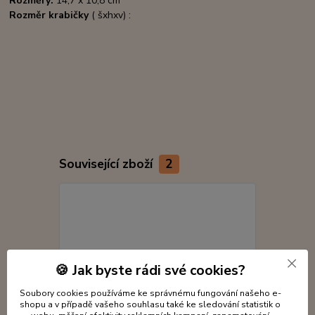
Rozměry:
14,7 x 10,8 cm
Rozměr krabičky
( šxhxv) :
Související zboží
2
🍪 Jak byste rádi své cookies?
Soubory cookies používáme ke správnému fungování našeho e-
shopu a v případě vašeho souhlasu také ke sledování statistik o