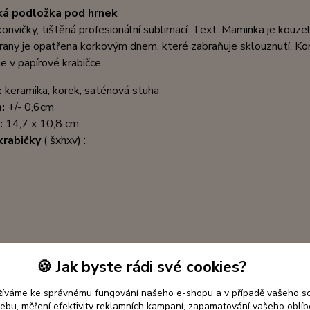
ká podložka pod hrnek
konvičky, tištěná profesionální sublimací. Text: Maminka je kouze
rany je opatřena korkovým dnem, které zabraňuje sklouznutí.
Kon
 v papírové krabičce.
:
keramika, korek, saténová stuha
a:
+/- 0,6cm
:
14,7 x 10,8 cm
krabičky
( šxhxv) :
🍪 Jak byste rádi své cookies?
jící zboží
3
žíváme ke správnému fungování našeho e-shopu a v případě vašeho s
 webu, měření efektivity reklamních kampaní, zapamatování vašeho oblí