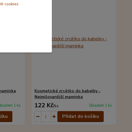
ití cookies
 maminka
Kosmetické zrcátko do kabelky -
Nejmilovanější maminka
122 Kč
kladem 1 ks
Skladem 1 ks
/
ks
šíku
Přidat do košíku