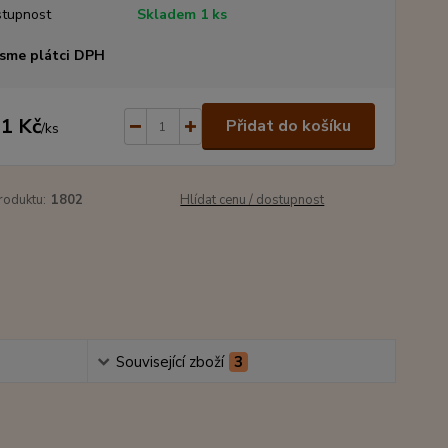
tupnost
Skladem 1 ks
sme plátci DPH
1 Kč
Přidat do košíku
/
ks
roduktu:
1802
Hlídat cenu / dostupnost
Související zboží
3