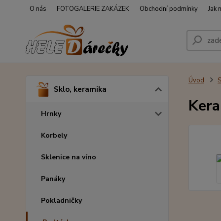
O nás
FOTOGALERIE ZAKÁZEK
Obchodní podmínky
Jak 
Úvod
S
Sklo, keramika
Kera
Hrnky
Korbely
Sklenice na víno
Panáky
Pokladničky