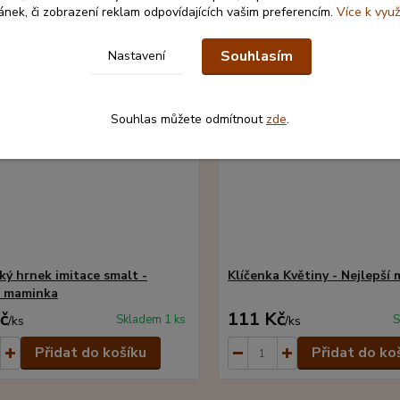
ránek, či zobrazení reklam odpovídajících vašim preferencím.
Více k využ
Souhlasím
Nastavení
Souhlas můžete odmítnout
zde
.
ký hrnek imitace smalt -
Klíčenka Květiny - Nejlepší
í maminka
č
111 Kč
Skladem 1 ks
S
/
ks
/
ks
Přidat do košíku
Přidat do ko