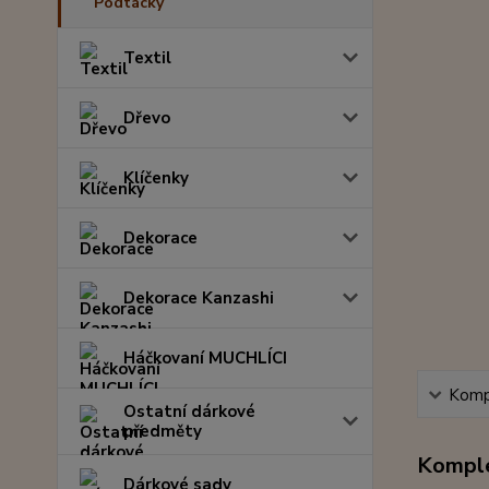
Podtácky
Textil
Dřevo
Klíčenky
Dekorace
Dekorace Kanzashi
Háčkovaní MUCHLÍCI
Kompl
Ostatní dárkové
předměty
Komple
Dárkové sady