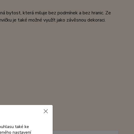
lná bytost, která miluje bez podmínek a bez hranic. Ze
vičku je také možné využít jako závěsnou dekoraci.
ouhlasu také ke
beného nastavení