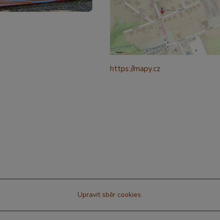
https://mapy.cz
/turisticka?
q=%C4%8CESK%C3%81%20t
ebov%C3%A1%20prokopova%
ource=addr&id=11130520&ds=1
321265&y=49.9101587&z=18
Upravit sběr cookies.