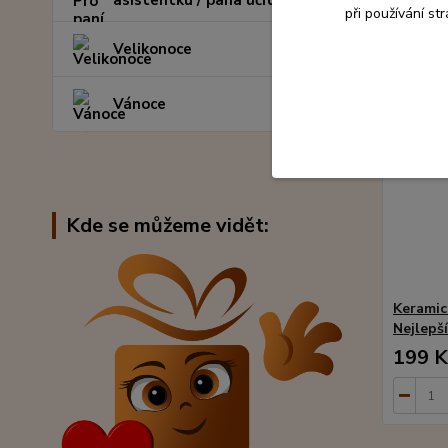
asistentku / pana učitele
při používání st
Velikonoce
Vánoce
Kde se můžeme vidět:
Keramic
Nejlepš
199 K