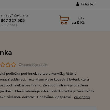
Přihlášení
 si rady? Zavolejte.
0
ks
 607 227 505
za
0 Kč
, 9-17 hod.)
inka
Ohodnotit produkt
cká podložka pod hrnek ve tvaru konvičky, tištěná
ionální sublimací. Text: Maminka je kouzelná bytost, která
 bez podmínek a bez hranic. Ze spodní strany je opatřena
ým dnem, které zabraňuje sklouznutí. Konvičku je také možné
 jako závěsnou dekoraci. Dodáváme v papírové...
celý popis