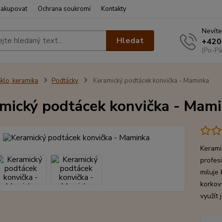
nakupovat
Ochrana soukromí
Kontakty
Nevíte
Hledat
+420
(Po-Pá
klo, keramika
Podtácky
Keramický podtácek konvička - Maminka
mický podtácek konvička - Mam
Kerami
profes
miluje
korkov
využít