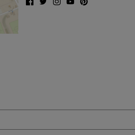
%C5%99
20317&s
&x=16.4