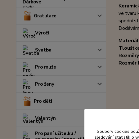
Keramic
ve tvaru 
Gratulace
spodní st
Dodáváme
Výročí
Materiál
Tloušťk
Svatba
Rozměry
Rozměr 
Pro muže
Pro ženy
Pro děti
Valentýn
Souvise
Soubory cookies pou
Pro paní učitelku /
sledování statistik o